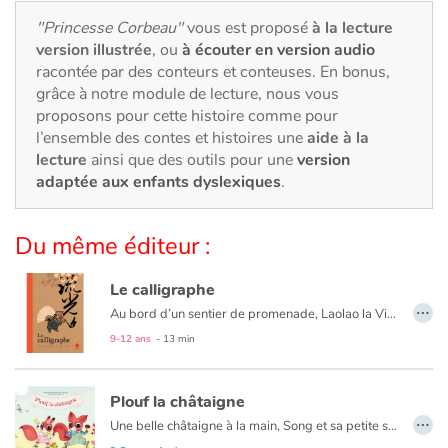
Art, espace, activité
"Princesse Corbeau"
vous est proposé
à la lecture
version illustrée
, ou
à écouter en version audio
Documentaires
racontée par des conteurs et conteuses. En bonus,
grâce à notre module de lecture, nous vous
En famille
proposons pour cette histoire comme pour
l’ensemble des contes et histoires une
aide à la
Quotidien et loisirs
lecture
ainsi que des outils pour une
version
adaptée aux enfants dyslexiques
.
À l'école
Du même éditeur :
Fêtes et évènements
Le calligraphe
Amour et amitié
…
Au bord d’un sentier de promenade, Laolao la Vieille est soucieuse. En cette fraiche saison, personne pour acheter ses éventails. Où trouvera-t-elle l’argent pour nourrir son petit fils ? Passant par là, le célèbre calligraphe Wang est attendri mais il a son idée pour aider Laolao. Il embellira les éventails de sa belle écriture et il fera des miracles ! Cette histoire de don et de générosité est inspirée de la vie du plus célèbre calligraphe chinois, WANG Xizhi (IVe siècle).
9-12 ans
- 13 min
Sujets de société
Émotions et sentiments
Plouf la châtaigne
…
Une belle châtaigne à la main, Song et sa petite sœur Shu s’en vont l’offrir à grand-père qui vit au moulin. Mais l'aigle joue les trouble-fête et plouf ! La châtaigne tombe dans le ruisseau…
Formats et illustrations