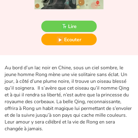
Fable, mythe, littérature et poésie
Princesses et princes, rois, reines et dragons
Lire
Ogres, monstres et sorcières
Ecouter
Héroïnes et héros
Écologie, nature, saisons
Au bord d’un lac noir en Chine, sous un ciel sombre, le
jeune homme Rong mène une vie solitaire sans éclat. Un
Les animaux
jour, à côté d’une plume noire, il trouve un oiseau blessé
qu’il soignera. Il s’avère que cet oiseau qu’il nomme Qing
Voyage, épopée, enquête, aventure
et à qui il rendra sa liberté, n’est autre que la princesse du
royaume des corbeaux. La belle Qing, reconnaissante,
offrira à Rong un habit magique lui permettant de s’envoler
Autour du monde
et de la suivre jusqu’à son pays qui cache mille couleurs.
Leur amour y sera célébré et la vie de Rong en sera
Apprentissage
changée à jamais.