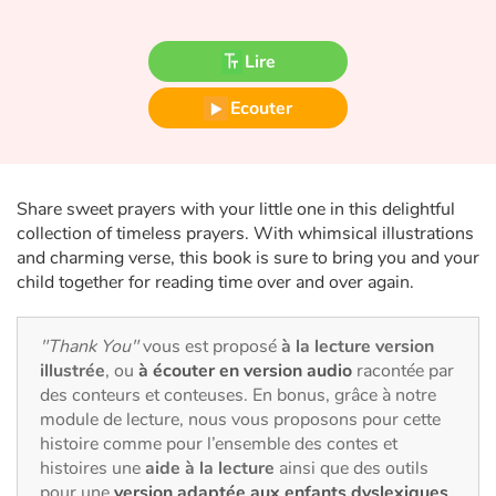
Fable, mythe, littérature et poésie
Lire
Princesses et princes, rois, reines et dragons
Ecouter
Ogres, monstres et sorcières
Héroïnes et héros
Share sweet prayers with your little one in this delightful
Écologie, nature, saisons
collection of timeless prayers. With whimsical illustrations
and charming verse, this book is sure to bring you and your
child together for reading time over and over again.
Les animaux
Voyage, épopée, enquête, aventure
"Thank You"
vous est proposé
à la lecture version
illustrée
, ou
à écouter en version audio
racontée par
Autour du monde
des conteurs et conteuses. En bonus, grâce à notre
module de lecture, nous vous proposons pour cette
histoire comme pour l’ensemble des contes et
Apprentissage
histoires une
aide à la lecture
ainsi que des outils
pour une
version adaptée aux enfants dyslexiques
.