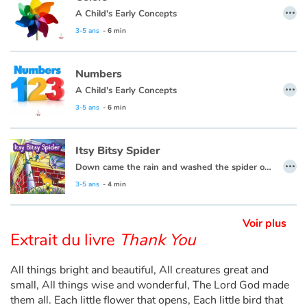
…
A Child's Early Concepts
Apprendre les langues
3-5 ans
- 6 min
Dyslexie, troubles de la lecture
Numbers
…
A Child's Early Concepts
Nos listes de lecture
3-5 ans
- 6 min
Les plus lus
Itsy Bitsy Spider
…
Coups de coeur
Down came the rain and washed the spider out.
3-5 ans
- 4 min
Voir plus
Extrait du livre
Thank You
All things bright and beautiful, All creatures great and
small, All things wise and wonderful, The Lord God made
them all. Each little flower that opens, Each little bird that