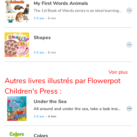
My First Words Animals
…
The 1st Book of Words series is an ideal learning tool for budding young minds. Every page is filled with vivid, close-up photos of familiar people, places and things, illustrating simple word concepts that expand vocabulary skills.
Blog
3-5 ans
- 6 min
Actualités
Shapes
…
Par thématique
3-5 ans
- 6 min
Rencontres et témoignages
Voir plus
Contes d'ici et d'ailleurs
Autres livres illustrés par Flowerpot
Children's Press :
Autour de la lecture
Under the Sea
…
Apprendre à lire
All around and under the sea, take a look inside and explore with me.
3-5 ans
- 4 min
Livre audio
Colors
Activités et ateliers