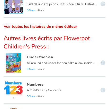
…
Find all kinds of people in this beautifully illustrated First Words book by artist Lisa M Gardiner, perfect for your youngest reader discovering the joy of books.
Catalogue anglais
3-5 ans
- 6 min
Voir toutes les histoires du même éditeur
Contraste +
Autres livres écrits par Flowerpot
Aide
Children's Press :
Accueil
Under the Sea
…
All around and under the sea, take a look inside and explore with me.
Famille
3-5 ans
- 4 min
Écoles
Numbers
…
A Child's Early Concepts
Médiathèques
3-5 ans
- 6 min
Vidéos & Tutoriaux