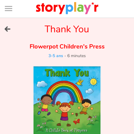
Connexion
Menu
Contenu
Recherche
Bibliothèque
Bas
de
page
Menu
➜
Thank You
EN
Je me connecte
Flowerpot Children's Press
3-5 ans
-
6 minutes
Tester gratuitement
Bibliothèque
Prix
Accueil
Contes d'ici et d'ailleurs