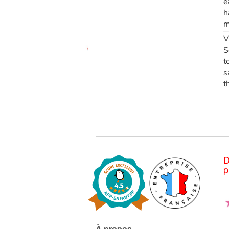
e
h
m
V
S
t
s
t
D
p
À propos