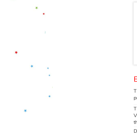
E
T
p
T
V
t
D