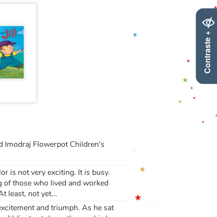
Contraste +
nd Imodraj Flowerpot Children's
or is not very exciting. It is busy.
ing of those who lived and worked
 least, not yet...
 excitement and triumph. As he sat