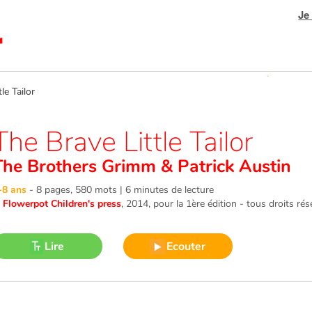
Je
e Tailor
The Brave Little Tailor
The Brothers Grimm
&
Patrick Austin
-8 ans
-
8 pages, 580 mots | 6 minutes de lecture
©
Flowerpot Children's press
, 2014
, pour la 1ère édition - tous droits ré
Lire
Ecouter