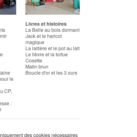
Livres et histoires
nts
La Belle au bois dormant
rmir
Jack et le haricot
magique
La laitière et le pot au lait
se
Le lièvre et la tortue
Cosette
Matin brun
taine
Boucle d'or et les 3 ours
pour le
au CP,
esse :
r
s uniquement des cookies nécessaires