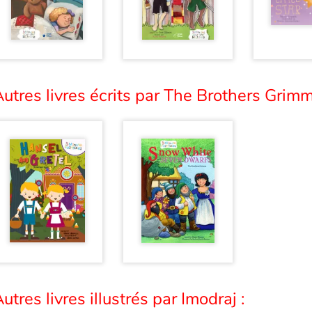
utres livres écrits par The Brothers Grimm
utres livres illustrés par Imodraj :