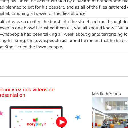
ating his lunch, he was frustrated by a swarm of bothersome flie
ad planned to eat for his dessert, and as all of the flies gathered
allet, crushing all seven of the flies at once.
aliant was so excited, he burst into the street and ran through 
even in one blow! I crushed them all, you all should know!” Vali
ownspeople had been talking all week about giants terrorizing t
ang his song, the townspeople assumed he meant that he had cr
he King!” cried the townspeople.
écouvrez nos vidéos de
Médiathèques
résentation