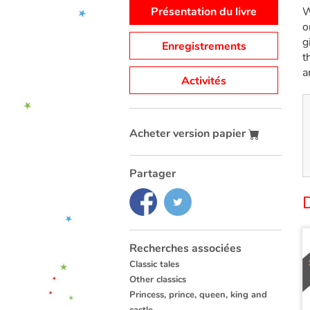
Présentation du livre
W
o
g
Enregistrements
t
a
Activités
Acheter version papier
Partager
Recherches associées
Classic tales
Other classics
Princess, prince, queen, king and
castle