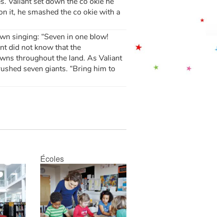
s. Valiant set down the co okie he
 on it, he smashed the co okie with a
town singing: “Seven in one blow!
ant did not know that the
owns throughout the land. As Valiant
ushed seven giants. “Bring him to
Écoles