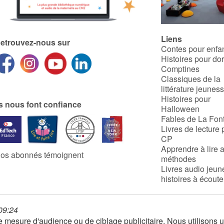
Liens
etrouvez-nous sur
Contes pour enfa
Histoires pour do
Comptines
Classiques de la
littérature jeunes
Histoires pour
ls nous font confiance
Halloween
Fables de La Fon
Livres de lecture 
CP
Apprendre à lire 
os abonnés témoignent
méthodes
Livres audio jeun
histoires à écoute
 09:24
 de mesure d'audience ou de ciblage publicitaire. Nous utilison