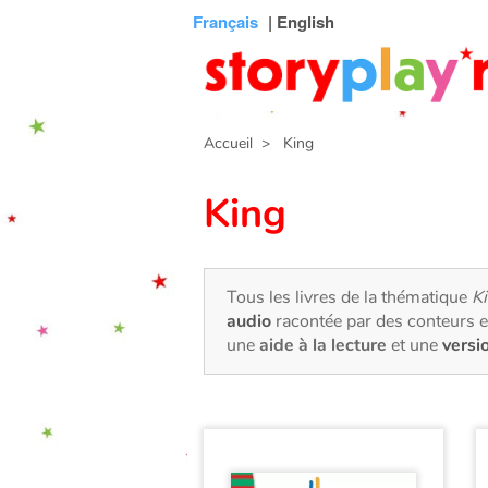
Connexion
Menu
Contenu
Recherche
Bibliothèque
Bas
Français
| English
de
page
Accueil
> King
King
Tous les livres de la thématique
K
audio
racontée par des conteurs e
une
aide à la lecture
et une
versi