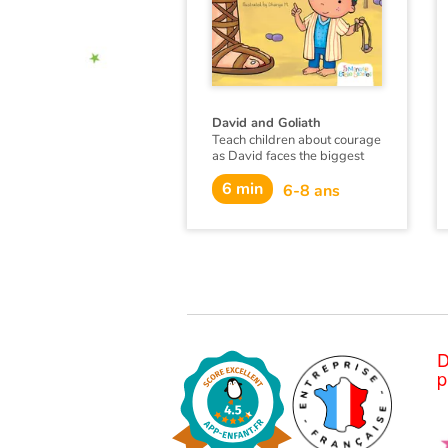
David and Goliath
Teach children about courage
as David faces the biggest
bully ever— the giant, Goliath
6 min
—in this classic tale of
6-8 ans
bravery.
D
p