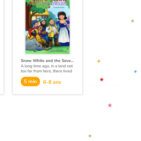
Snow White and the Seven Dwarfs
A long time ago, in a land not
too far from here, there lived
a beautiful little girl whose
5 min
dad was the King...
6-8 ans