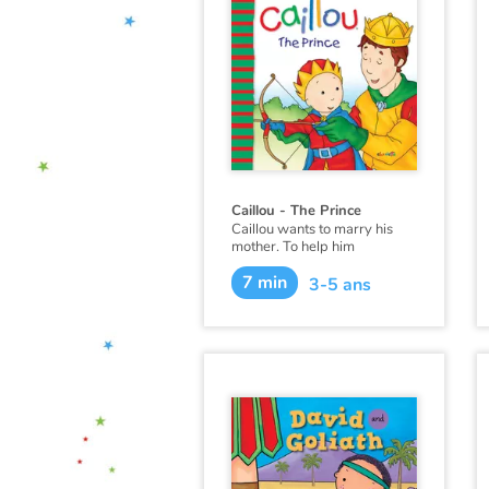
Caillou - The Prince
Caillou wants to marry his
mother. To help him
understand why this is
7 min
impossible, Daddy tells
3-5 ans
Caillou a story.
This book is also available in
French:
Caillou, le prince
.