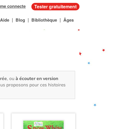
 me connecte
Tester gratuitement
|
|
|
Aide
Blog
Bibliothèque
Âges
trée
, ou
à écouter en version
ous proposons pour ces histoires