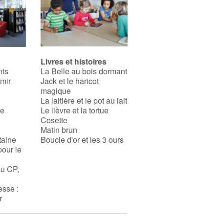
Livres et histoires
nts
La Belle au bois dormant
rmir
Jack et le haricot
magique
La laitière et le pot au lait
se
Le lièvre et la tortue
Cosette
Matin brun
taine
Boucle d'or et les 3 ours
pour le
au CP,
esse :
r