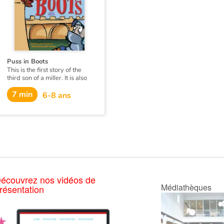
and ingenuity, he is able to
disponible en anglais et
rid his village of giants
espagnol.
forever!
Puss in Boots
This is the first story of the
third son of a miller. It is also
the story of a cat...
7 min
6-8 ans
écouvrez nos vidéos de
Médiathèques
résentation