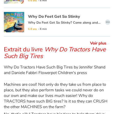
6-8 ans
- 6 min
Apprendre les langues
Why Do Feet Get So Stinky
…
Why Do Feet Get So Stinky? Come along and explore the human body and have fun learning about what an amazing creation it is!
Dyslexie, troubles de la lecture
6-8 ans
- 6 min
Nos listes de lecture
Voir plus
Extrait du livre
Why Do Tractors Have
Les plus lus
Such Big Tires
Coups de coeur
Why Do Tractors Have Such Big Tires by Jennifer Shand
and Daniele Fabbri Flowerpot Children's press
Machines are cool! Not only do they take us from place to
place, but they also perform tasks we could never do on
our own and make our lives much easier! Why do
TRACTORS have such BIG tires? Is it so they can CRUSH
the other MACHINES on the farm?