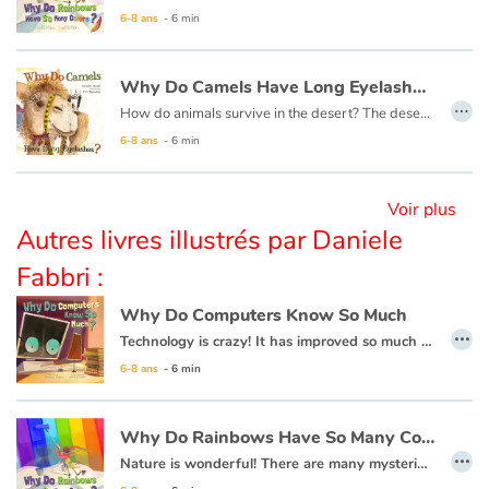
6-8 ans
- 6 min
Blog
Why Do Camels Have Long Eyelashes ?
…
Actualités
How do animals survive in the desert? The desert is so hot and dry, with so little food, each desert animal must have something very special about them to help them live there.
6-8 ans
- 6 min
Par thématique
Voir plus
Rencontres et témoignages
Autres livres illustrés par Daniele
Fabbri :
Contes d'ici et d'ailleurs
Why Do Computers Know So Much
Autour de la lecture
…
Technology is crazy! It has improved so much in recent times, and changes every day! It has altered how we do almost everything in our lives, so it is important to learn more about technology to better understand how it works!
6-8 ans
- 6 min
Apprendre à lire
Livre audio
Why Do Rainbows Have So Many Colors ?
…
Nature is wonderful! There are many mysteries to unravel in nature, and fun things to learn! As you explore the world, you will make endless discoveries that will intrigue and amaze you!
Activités et ateliers