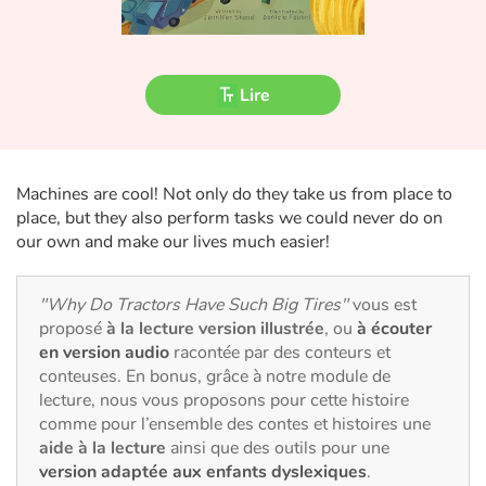
Fable, mythe, littérature et poésie
Princesses et princes, rois, reines et dragons
Lire
Ogres, monstres et sorcières
Héroïnes et héros
Machines are cool! Not only do they take us from place to
place, but they also perform tasks we could never do on
Écologie, nature, saisons
our own and make our lives much easier!
Les animaux
"Why Do Tractors Have Such Big Tires"
vous est
proposé
à la lecture version illustrée
, ou
à écouter
Voyage, épopée, enquête, aventure
en version audio
racontée par des conteurs et
conteuses. En bonus, grâce à notre module de
Autour du monde
lecture, nous vous proposons pour cette histoire
comme pour l’ensemble des contes et histoires une
Apprentissage
aide à la lecture
ainsi que des outils pour une
version adaptée aux enfants dyslexiques
.