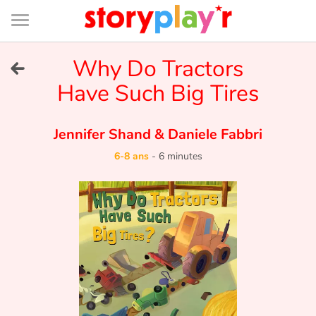
Connexion
Menu
Contenu
Recherche
Bibliothèque
Bas
de
page
Menu
➜
Why Do Tractors
EN
Have Such Big Tires
Je me connecte
Jennifer Shand
&
Daniele Fabbri
Tester gratuitement
6-8 ans
-
6 minutes
Bibliothèque
Prix
Accueil
Contes d'ici et d'ailleurs