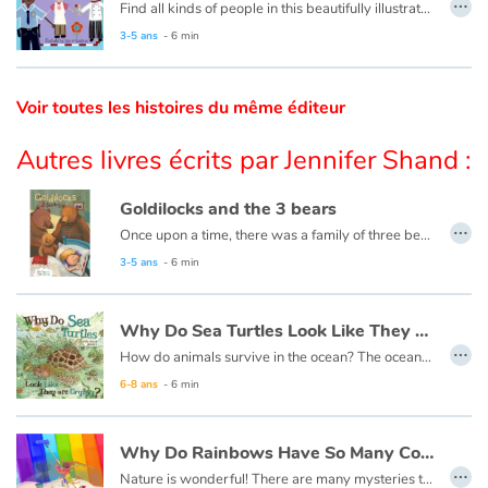
…
Find all kinds of people in this beautifully illustrated First Words book by artist Lisa M Gardiner, perfect for your youngest reader discovering the joy of books.
3-5 ans
- 6 min
Catalogue anglais
Voir toutes les histoires du même éditeur
Contraste +
Autres livres écrits par Jennifer Shand :
Aide
Goldilocks and the 3 bears
…
Once upon a time, there was a family of three bears living deep in the forest. There was a father bear, a mother bear, and a baby bear. One morning, the bears made porridge and then went for a walk while it cooled. That same morning, a girl named Goldilocks was walking further into the forest than she ever had before.
Accueil
This book is also available in French:
Boucles d'or et les trois ours
3-5 ans
- 6 min
Famille
Why Do Sea Turtles Look Like They Are Crying ?
…
How do animals survive in the ocean? The ocean is very large and has many predators. Each animal must have something special about them to live there.
Écoles
6-8 ans
- 6 min
Médiathèques
Why Do Rainbows Have So Many Colors ?
Vidéos & Tutoriaux
…
Nature is wonderful! There are many mysteries to unravel in nature, and fun things to learn! As you explore the world, you will make endless discoveries that will intrigue and amaze you!