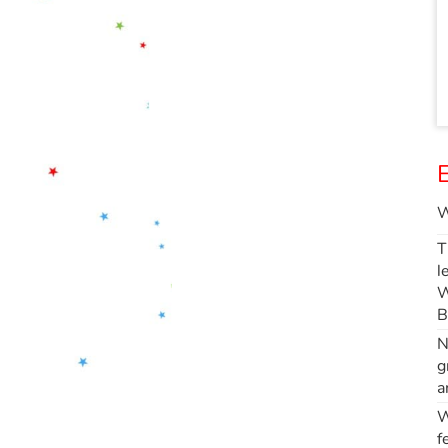
E
W
T
l
W
B
N
g
a
W
f