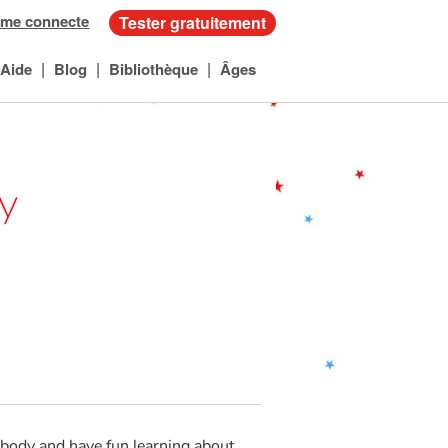
 me connecte
Tester gratuitement
|
|
|
Aide
Blog
Bibliothèque
Âges
y
body and have fun learning about