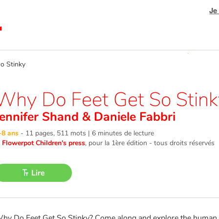
Je
 Stinky
Why Do Feet Get So Stink
Jennifer Shand
&
Daniele Fabbri
-8 ans
-
11 pages, 511 mots | 6 minutes de lecture
©
Flowerpot Children's press
, pour la 1ère édition - tous droits réservés
Lire
hy Do Feet Get So Stinky? Come along and explore the human 