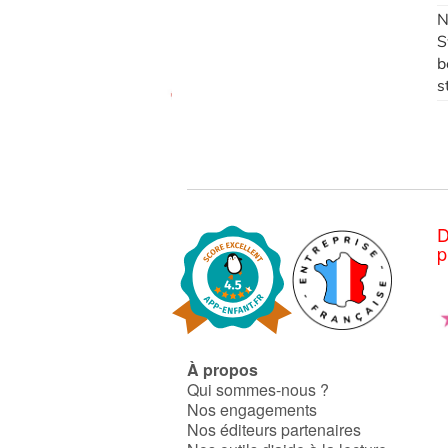
N
S
b
s
D
p
À propos
Qui sommes-nous ?
Nos engagements
Nos éditeurs partenaires