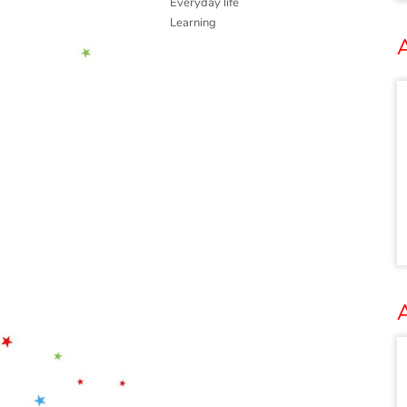
Everyday life
Learning
A
A