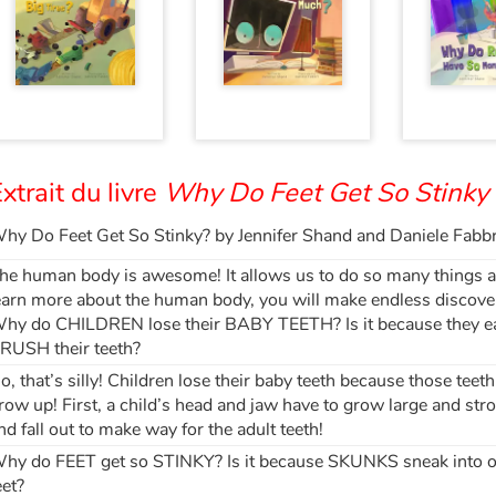
xtrait du livre
Why Do Feet Get So Stinky
hy Do Feet Get So Stinky? by Jennifer Shand and Daniele Fabbr
he human body is awesome! It allows us to do so many things 
earn more about the human body, you will make endless discoveri
hy do CHILDREN lose their BABY TEETH? Is it because they 
RUSH their teeth?
o, that’s silly! Children lose their baby teeth because those teet
row up! First, a child’s head and jaw have to grow large and stro
nd fall out to make way for the adult teeth!
hy do FEET get so STINKY? Is it because SKUNKS sneak into o
eet?