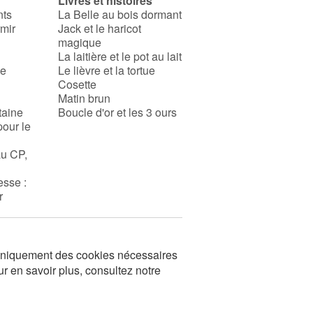
Livres et histoires
nts
La Belle au bois dormant
rmir
Jack et le haricot
magique
La laitière et le pot au lait
se
Le lièvre et la tortue
Cosette
Matin brun
taine
Boucle d'or et les 3 ours
pour le
au CP,
esse :
r
s uniquement des cookies nécessaires
ur en savoir plus, consultez notre