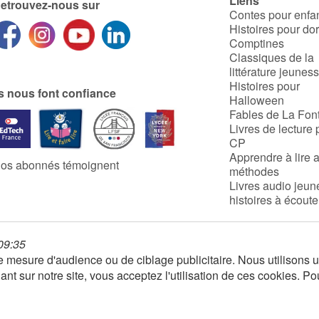
Liens
etrouvez-nous sur
Contes pour enfa
Histoires pour do
Comptines
Classiques de la
littérature jeunes
Histoires pour
ls nous font confiance
Halloween
Fables de La Fon
Livres de lecture 
CP
Apprendre à lire 
os abonnés témoignent
méthodes
Livres audio jeun
histoires à écoute
 09:35
 de mesure d'audience ou de ciblage publicitaire. Nous utilison
nt sur notre site, vous acceptez l'utilisation de ces cookies. Po