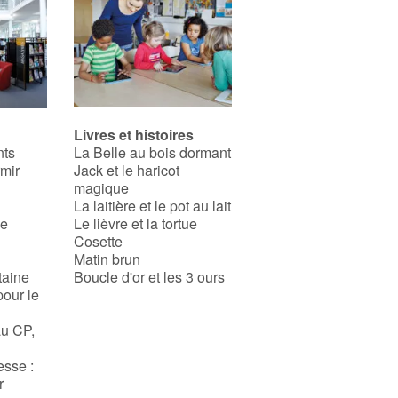
Livres et histoires
nts
La Belle au bois dormant
rmir
Jack et le haricot
magique
La laitière et le pot au lait
se
Le lièvre et la tortue
Cosette
Matin brun
taine
Boucle d'or et les 3 ours
pour le
au CP,
esse :
r