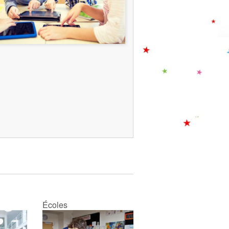
Harry Potter et la reine
d’Angleterre ! La fête
commence sur le toit ouvert
du bus mais les nuages
menacent. En descendant
pour s’abriter, les enfants
s’aperçoivent que les
cadeaux de Charlie ont
disparu…
Écoles