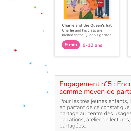
Charlie and the Queen's hat
Charlie and his class are
invited to the Queen's garden
party. Everyone dresses up
9 min
and a bus takes them to
9-12 ans
Buckingham Palace. The
Queen nally arrives, but the
wind blows her hat away! A
crazy search begins...
Charlie et sa classe sont
invités à la Garden Party de
la Reine ! Chacun soigne sa
Engagement n°5 : Encour
tenue et la classe est
comme moyen de part
accueillie avec les honneurs.
Mais à cause d’une
bourrasque de vent, le
Pour les très jeunes enfants, l
chapeau de la Reine s’envole,
en partant de ce constat que 
quelle catastrophe ! La course
partage au centre des usages
au chapeau commence…
narrations, atelier de lectures
partagées...