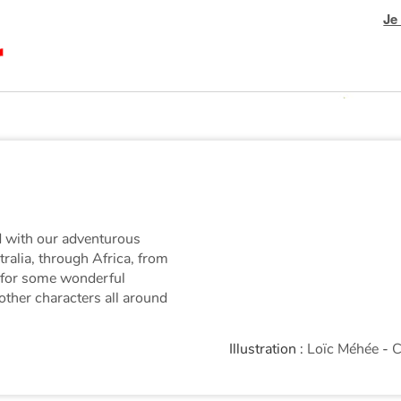
Je
ld with our adventurous
ralia, through Africa, from
y for some wonderful
ther characters all around
Illustration :
Loïc Méhée
-
C