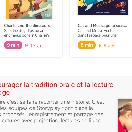
Charlie and the dinosaurs
Cat and Mouse go to space !
Sam the dog digs up an
Cat and Mouse vont partir
enormous bone in Charlie's
dans l’espace pour une
garden. That night, Charlie
mission très spéciale. Au
9 min
8 min
dreams that he falls down a
cours de l’aventure, ils
9-12 ans
6-8 ans
tunnel with Stella. They end
apprendront le nom des
up in the centre of London...
planètes et des étoiles en
full of dinosaurs!
anglais. Mais lorsque la fusée
tombera en panne, il faudra
Une nuit, Charlie fait un rêve
trouver une solution… Un
étrange : sur le chemin de
atterrissage sur la planète
l’école avec sa copine Stella, il
Mars s’impose alors et une
tombe dans un long tunnel !
ager la tradition orale et la lecture
rencontre inattendue avec les
Les deux écoliers retrouvent
Martiens attend nos deux
age
dans le centre de Londres
amis.
désert. Soudain arrivent des
dinosaures qui envahissent la
ire c'est se faire raconter une histoire. C'est
ville…
les équipes de Storyplay'r ont placé le
 proposés : enregistrement et partage des
, lectures avec projection, lectures en ligne