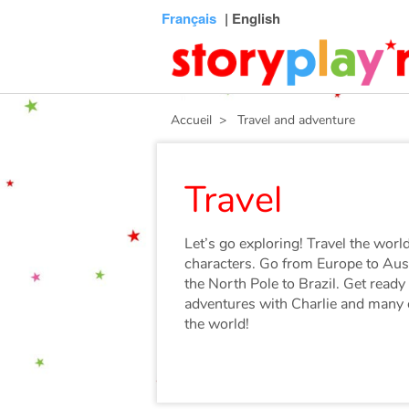
Connexion
Menu
Contenu
Recherche
Bibliothèque
Bas
Français
| English
de
page
Accueil
> Travel and adventure
Travel
Let’s go exploring! Travel the wor
characters. Go from Europe to Aust
the North Pole to Brazil. Get read
adventures with Charlie and many o
the world!