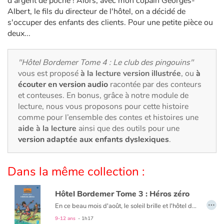
d'argent de poche ! Alors, avec mon copain Georges-
Art, espace, activité
Albert, le fils du directeur de l'hôtel, on a décidé de
s'occuper des enfants des clients. Pour une petite pièce ou
Documentaires
deux...
En famille
"Hôtel Bordemer Tome 4 : Le club des pingouins"
vous est proposé
à la lecture version illustrée
, ou
à
Quotidien et loisirs
écouter en version audio
racontée par des conteurs
et conteuses. En bonus, grâce à notre module de
À l'école
lecture, nous vous proposons pour cette histoire
comme pour l’ensemble des contes et histoires une
Fêtes et évènements
aide à la lecture
ainsi que des outils pour une
version adaptée aux enfants dyslexiques
.
Amour et amitié
Dans la même collection :
Sujets de société
Hôtel Bordemer Tome 3 : Héros zéro
Émotions et sentiments
…
En ce beau mois d'août, le soleil brille et l'hôtel de mon père est plein à craquer.
Bref, c'est le bonheur ! Qui ne dure pas hélas : un riche couple d'Américains a décidé de passer quelques jours à l'hôtel. Mon cher Papa est aux anges. Moi, je suis loin de partager sa joie : leur fils est champion en tout et surtout en frime. Ce qui n'est pas pour déplaire à mon amie Rosy. Entre lui et moi, il va falloir qu'elle choisisse !
9-12 ans
- 1h17
Formats et illustrations