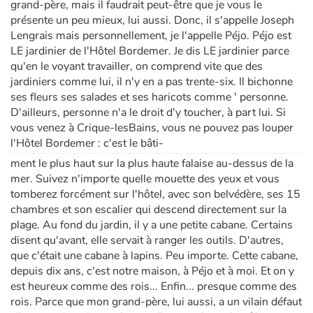
grand-père, mais il faudrait peut-être que je vous le
présente un peu mieux, lui aussi. Donc, il s'appelle Joseph
Lengrais mais personnellement, je l'appelle Péjo. Péjo est
LE jardinier de l'Hôtel Bordemer. Je dis LE jardinier parce
qu'en le voyant travailler, on comprend vite que des
jardiniers comme lui, il n'y en a pas trente-six. Il bichonne
ses fleurs ses salades et ses haricots comme ' personne.
D'ailleurs, personne n'a le droit d'y toucher, à part lui. Si
vous venez à Crique-les­Bains, vous ne pouvez pas louper
l'Hôtel Bordemer : c'est le bâti­-
ment le plus haut sur la plus haute falaise au-dessus de la
mer. Suivez n'importe quelle mouette des yeux et vous
tomberez forcé­ment sur l'hôtel, avec son belvé­dère, ses 15
chambres et son escalier qui descend directement sur la
plage. Au fond du jardin, il y a une petite cabane. Certains
disent qu'avant, elle servait à ranger les outils. D'autres,
que c'était une cabane à lapins. Peu importe. Cette cabane,
depuis dix ans, c'est notre maison, à Péjo et à moi. Et on y
est heureux comme des rois... Enfin... presque comme des
rois. Parce que mon grand-père, lui aussi, a un vilain défaut