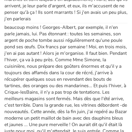
arrivent, je leur parle d'argent, et eux, ils m'accusent de ne
penser qu'à ça ! Ils sont marrants ! Si j'en avais un peu plus,
j'en parlerais
beaucoup moins ! Georges-Albert, par exemple, il n'en
parle jamais, lui. Pas étonnant : toutes les semaines, son
argent de poche tombe aussi régulièrement qu'une poule
pond ses œufs. Dix francs par semaine ! Moi, en trois mois,
j'en ai pas autant ! Alors je m'organise. Il faut bien. Pendant
l'hiver, ça va à peu près. Comme Mme Simone, la
cuisinière, nous prépare des goûters énormes et qu'il y a
toujours des affamés dans la cour de récré, j'arrive à
récupérer quelques sous en revendant des bouts de
tartines, des oranges ou des mandarines... Et puis l'hiver, à
Crique-les­Bains, il n'y a pas trop de tentations. Les
meilleurs magasins sont fermés. Mais dès que l'été arrive,
c'est terrible. Dans la grande rue, les vitrines débordent -de
nouveautés. Cette année, dès la fin juin, j'ai repéré au Bazar
moderne un petit maillot de bain avec des dauphins bleus
et jaunes ... Une pure merveille ! On aurait dit qu'il était là
juste pour moi, qu'il m'attendait. Je suis entrée. Comme la