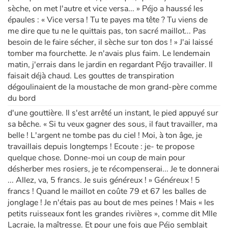
sèche, on met l'autre et vice versa... » Péjo a haussé les
épaules : « Vice versa ! Tu te payes ma tête ? Tu viens de
me dire que tu ne le quittais pas, ton sacré maillot... Pas
besoin de le faire sécher, il sèche sur ton dos ! » J'ai laissé
tomber ma fourchette. Je n'avais plus faim. Le lendemain
matin, j'errais dans le jardin en regardant Péjo travailler. Il
faisait déjà chaud. Les gouttes de transpiration
dégoulinaient de la moustache de mon grand-père comme
du bord
d'une gouttière. Il s'est arrêté un instant, le pied appuyé sur
sa bêche. « Si tu veux gagner des sous, il faut travailler, ma
belle ! L'argent ne tombe pas du ciel ! Moi, à ton âge, je
travaillais depuis longtemps ! Ecoute : je- te propose
quelque chose. Donne-moi un coup de main pour
désherber mes rosiers, je te récompenserai... Je te donnerai
... Allez, va, 5 francs. Je suis géné­reux ! » Généreux ! 5
francs ! Quand le maillot en coûte 79 et 67 les balles de
jonglage ! Je n'étais pas au bout de mes peines ! Mais « les
petits ruisseaux font les grandes rivières », comme dit Mlle
Lacraie, la maîtresse. Et pour une fois que Péjo semblait