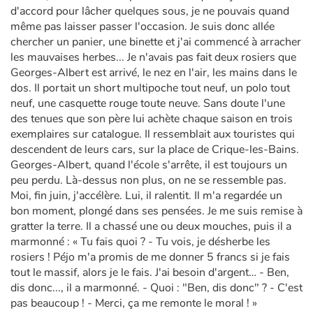
d'accord pour lâcher quelques sous, je ne pouvais quand
même pas laisser passer l'occasion. Je suis donc allée
chercher un panier, une binette et j'ai commencé à arracher
les mauvaises herbes... Je n'avais pas fait deux rosiers que
Georges-Albert est arrivé, le nez en l'air, les mains dans le
dos. Il portait un short multi­poche tout neuf, un polo tout
neuf, une casquette rouge toute neuve. Sans doute l'une
des tenues que son père lui achète chaque saison en trois
exemplaires sur catalogue. Il ressem­blait aux touristes qui
descendent de leurs cars, sur la place de Crique-les-Bains.
Georges­-Albert, quand l'école s'arrête, il est toujours un
peu perdu. Là-dessus non plus, on ne se res­semble pas.
Moi, fin juin, j'accé­lère. Lui, il ralentit. Il m'a regardée un
bon moment, plongé dans ses pensées. Je me suis remise à
gratter la terre. Il a chassé une ou deux mouches, puis il a
marmonné : « Tu fais quoi ? - Tu vois, je désherbe les
rosiers ! Péjo m'a promis de me donner 5 francs si je fais
tout le massif, alors je le fais. J'ai besoin d'argent… - Ben,
dis donc..., il a marmonné. - Quoi : "Ben, dis donc" ? - C'est
pas beaucoup ! - Merci, ça me remonte le moral ! »