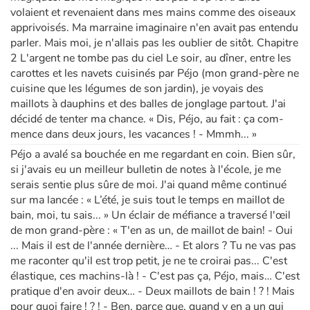
volaient et revenaient dans mes mains comme des oiseaux
apprivoisés. Ma marraine imaginaire n'en avait pas entendu
parler. Mais moi, je n'allais pas les oublier de sitôt. Chapitre
2 L'argent ne tombe pas du ciel Le soir, au dîner, entre les
carottes et les navets cuisinés par Péjo (mon grand-père ne
cuisine que les légumes de son jardin), je voyais des
maillots à dauphins et des balles de jonglage partout. J'ai
décidé de tenter ma chance. « Dis, Péjo, au fait : ça com­
mence dans deux jours, les vacances ! - Mmmh... »
Péjo a avalé sa bouchée en me regardant en coin. Bien sûr,
si j'avais eu un meilleur bulletin de notes à l'école, je me
serais sentie plus sûre de moi. J'ai quand même continué
sur ma lancée : « L’été, je suis tout le temps en maillot de
bain, moi, tu sais... » Un éclair de méfiance a tra­versé l'œil
de mon grand-père : « T'en as un, de maillot de bain! - Oui
... Mais il est de l'année dernière… - Et alors ? Tu ne vas pas
me raconter qu'il est trop petit, je ne te croirai pas... C'est
élastique, ces machins-là ! - C'est pas ça, Péjo, mais… C'est
pratique d'en avoir deux… - Deux maillots de bain ! ? ! Mais
pour quoi faire ! ? ! - Ben, parce que, quand y en a un qui