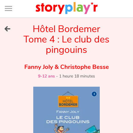
Connexion
Menu
Contenu
Recherche
Bibliothèque
Bas
de
page
Menu
➜
Hôtel Bordemer
EN
Tome 4 : Le club des
Je me connecte
pingouins
Tester gratuitement
Fanny Joly
&
Christophe Besse
Bibliothèque
9-12 ans
-
1 heure 18 minutes
Prix
Accueil
Contes d'ici et d'ailleurs