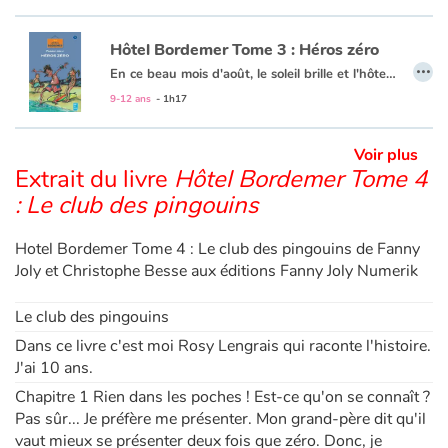
Hôtel Bordemer Tome 3 : Héros zéro
…
En ce beau mois d'août, le soleil brille et l'hôtel de mon père est plein à craquer.
Bref, c'est le bonheur ! Qui ne dure pas hélas : un riche couple d'Américains a décidé de passer quelques jours à l'hôtel. Mon cher Papa est aux anges. Moi, je suis loin de partager sa joie : leur fils est champion en tout et surtout en frime. Ce qui n'est pas pour déplaire à mon amie Rosy. Entre lui et moi, il va falloir qu'elle choisisse !
9-12 ans
- 1h17
Voir plus
Extrait du livre
Hôtel Bordemer Tome 4
: Le club des pingouins
Hotel Bordemer Tome 4 : Le club des pingouins de Fanny
Joly et Christophe Besse aux éditions Fanny Joly Numerik
Le club des pingouins
Dans ce livre c'est moi Rosy Lengrais qui raconte l'histoire.
J'ai 10 ans.
Chapitre 1 Rien dans les poches ! Est-ce qu'on se connaît ?
Pas sûr... Je préfère me présenter. Mon grand-père dit qu'il
vaut mieux se présenter deux fois que zéro. Donc, je