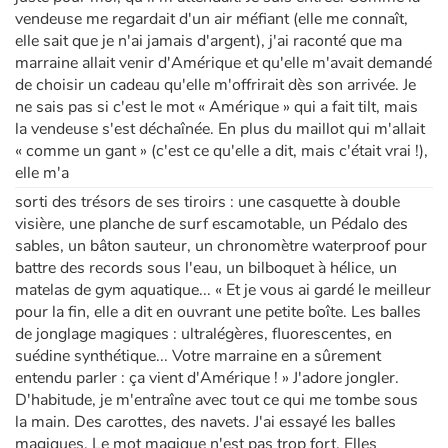
vendeuse me regardait d'un air méfiant (elle me connaît,
elle sait que je n'ai jamais d'argent), j'ai raconté que ma
marraine allait venir d'Amérique et qu'elle m'avait demandé
de choisir un cadeau qu'elle m'offrirait dès son arrivée. Je
ne sais pas si c'est le mot « Amérique » qui a fait tilt, mais
la vendeuse s'est déchaînée. En plus du maillot qui m'allait
« comme un gant » (c'est ce qu'elle a dit, mais c'était vrai !),
elle m'a
sorti des trésors de ses tiroirs : une casquette à double
visière, une planche de surf escamotable, un Pédalo des
sables, un bâton sauteur, un chronomètre waterproof pour
battre des records sous l'eau, un bilboquet à hélice, un
matelas de gym aquatique... « Et je vous ai gardé le meilleur
pour la fin, elle a dit en ouvrant une petite boîte. Les balles
de jonglage magiques : ultralégères, fluorescentes, en
suédine synthétique... Votre marraine en a sûre­ment
entendu parler : ça vient d'Amérique ! » J'adore jongler.
D'habitude, je m'entraîne avec tout ce qui me tombe sous
la main. Des carottes, des navets. J'ai essayé les balles
magiques. Le mot magique n'est pas trop fort. Elles