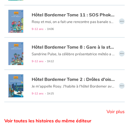
Catalogue anglais
Hôtel Bordemer Tome 11 : SOS Phoky !
…
Rosy et moi, on a fait une rencontre pas banale sur la plage : un magnifique bébé phoque. La question s'est vite posée de savoir ce qu'on allait en faire. On a finalement décidé de le cacher et de le nourrir. Mais on était loin d'imaginer que ce phoque venait d'être volé au Parquatic.
9-12 ans
- 1h06
Contraste +
Hôtel Bordemer Tome 8 : Gare à la star !
…
Aide
Sandrine Pulse, la célèbre présentatrice météo a réservé une chambre à l'hôtel Bordemer ! Quelqu'un d'aussi important, on n'en voit pas tous les jours ici. Et pour être une star, c'est une star, cette Sandrine Pulse ! On n'a pas été déçu. Une sacrée capricieuse, oui ! Mon copain Georges-Albert et moi, on a décidé de lui montrer ce que ça coûte de prendre des grands airs...
9-12 ans
- 1h12
Accueil
Hôtel Bordemer Tome 2 : Drôles d'oiseaux
Famille
…
Je m'appelle Rosy. J'habite à l'hôtel Bordemer avec mon Grand-père, le jardinier.
L'été touche à sa fin : adieu les vacances, bonjour l'école. Heureusement il y a Georges-Albert, le fils du patron, sauf que lui il est content que la rentrée approche, alors que moi, pas du tout. Mais l'arrivée d'un étrange couple à l'hôtel va me sortir de l'ennui.
9-12 ans
- 1h15
Écoles
Médiathèques
Voir plus
Voir toutes les histoires du même éditeur
Vidéos & Tutoriaux