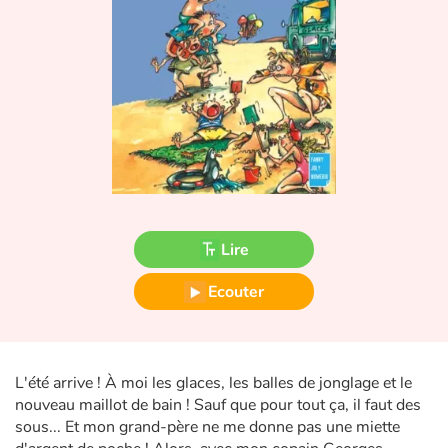
Fable, mythe, littérature et poésie
Princesses et princes, rois, reines et dragons
Ogres, monstres et sorcières
Héroïnes et héros
Écologie, nature, saisons
Lire
Les animaux
Ecouter
Voyage, épopée, enquête, aventure
Autour du monde
L'été arrive ! À moi les glaces, les balles de jonglage et le
Apprentissage
nouveau maillot de bain ! Sauf que pour tout ça, il faut des
sous... Et mon grand-père ne me donne pas une miette