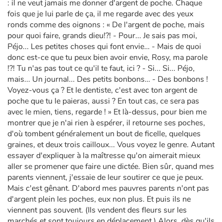
: il ne veut jamais me donner d'argent de poche. Chaque
fois que je lui parle de ça, il me regarde avec des yeux
ronds comme des oignons : « De l'argent de poche, mais
pour quoi faire, grands dieu!?! - Pour... Je sais pas moi,
Péjo... Les petites choses qui font envie… - Mais de quoi
donc est-ce que tu peux bien avoir envie, Rosy, ma parole
!?! Tu n'as pas tout ce qu'il te faut, ici ? - Si... Si... Péjo,
mais... Un journal... Des petits bonbons… - Des bonbons !
Voyez-vous ça ? Et le dentiste, c'est avec ton argent de
poche que tu le paieras, aussi ? En tout cas, ce sera pas
avec le mien, tiens, regarde ! » Et là-dessus, pour bien me
montrer que je n'ai rien à espé­rer, il retourne ses poches,
d'où tombent généralement un bout de ficelle, quelques
graines, et deux trois cailloux... Vous voyez le genre. Autant
essayer d'expliquer à la maîtresse qu'on aimerait mieux
aller se promener que faire une dictée. Bien sûr, quand mes
parents viennent, j'essaie de leur soutirer ce que je peux.
Mais c'est gênant. D'abord mes pauvres parents n'ont pas
d'argent plein les poches, eux non plus. Et puis ils ne
viennent pas souvent. (Ils vendent des fleurs sur les
marchés et sont toujours en déplacement.) Alors, dès qu'ils