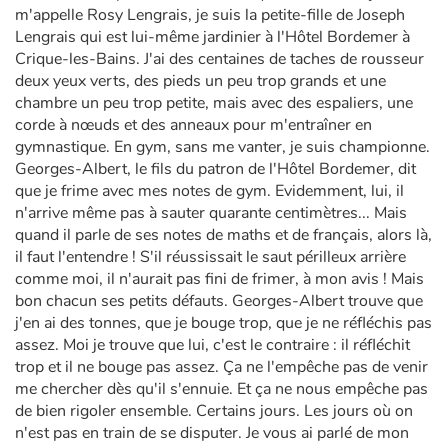
m'appelle Rosy Lengrais, je suis la petite-fille de Joseph
Lengrais qui est lui-même jardinier à l'Hôtel Bordemer à
Crique-les-Bains. J'ai des centaines de taches de rousseur
deux yeux verts, des pieds un peu trop grands et une
chambre un peu trop petite, mais avec des espaliers, une
corde à nœuds et des anneaux pour m'entraîner en
gymnastique. En gym, sans me vanter, je suis championne.
Georges-Albert, le fils du patron de l'Hôtel Bordemer, dit
que je frime avec mes notes de gym. Evidemment, lui, il
n'arrive même pas à sauter quarante centimètres... Mais
quand il parle de ses notes de maths et de français, alors là,
il faut l'entendre ! S'il réussissait le saut périlleux arrière
comme moi, il n'aurait pas fini de frimer, à mon avis ! Mais
bon chacun ses petits défauts. Georges-Albert trouve que
j'en ai des tonnes, que je bouge trop, que je ne réfléchis pas
assez. Moi je trouve que lui, c'est le contraire : il réfléchit
trop et il ne bouge pas assez. Ça ne l'empêche pas de venir
me chercher dès qu'il s'ennuie. Et ça ne nous empêche pas
de bien rigoler ensemble. Certains jours. Les jours où on
n'est pas en train de se disputer. Je vous ai parlé de mon