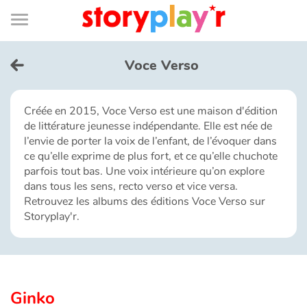
Connexion
Menu
Contenu
Recherche
Bibliothèque
Bas
de
page
Menu
➜
EN
Voce Verso
Je me connecte
Créée en 2015, Voce Verso est une maison d'édition
de littérature jeunesse indépendante. Elle est née de
Tester gratuitement
l’envie de porter la voix de l’enfant, de l’évoquer dans
ce qu’elle exprime de plus fort, et ce qu’elle chuchote
Bibliothèque
parfois tout bas. Une voix intérieure qu’on explore
dans tous les sens, recto verso et vice versa.
Retrouvez les albums des éditions Voce Verso sur
Prix
Storyplay'r.
Accueil
Contes d'ici et d'ailleurs
Ginko