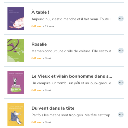
Art, espace, activité
À table !
Documentaires
…
Aujourd’hui, c’est dimanche et il fait beau. Toute la famille déjeune sur la terrasse dans la bonne humeur. Enfin, presque... Pénélope, ma petite sœur, veut constamment attirer l’attention de Papa et Maman. Marcel, mon grand frère, n’arrête pas de sortir de table. Et dans mon assiette, il y a d’horribles tomates ! Quelle surprise peut encore arriver au dessert ?
6-8 ans
- 12 min
En famille
Quotidien et loisirs
Rosalie
…
Maman conduit une drôle de voiture. Elle est tout en plastique, mais elle roule vraiment ! Avec elle, on ne s’ennuie jamais et tout semble possible. Quand on grimpe dedans, c’est pour parcourir ensemble les routes escarpées de la vie. À l’aventure, par monts et par vaux !
À l'école
6-8 ans
- 8 min
Fêtes et évènements
Le Vieux et vilain bonhomme dans sa si grande et sinistre bicoque
…
Un vampire, un zombi, un yéti et un loup-garou essaient de tenir compagnie à un vieux et vilain bonhomme, un écrivain dont l’inspiration s’est perdue à travers les années et les lames de son plancher. Pourtant, là, au-dessus de l’escalier, flotte un petit fantôme qui peut réveiller même les âmes les plus asséchées !
Amour et amitié
6-8 ans
- 9 min
Sujets de société
Du vent dans la tête
…
Émotions et sentiments
Parfois les matins sont trop gris. Ma tête est trop lourde. Mes idées sont trop emmêlées. Alors, je mets mes baskets et je file, là-haut, au plus haut de la montagne. Là où le vent souffle sur les nuages et éclaircit les brouillards. Là où le vent me rend légère.
6-8 ans
- 8 min
Formats et illustrations