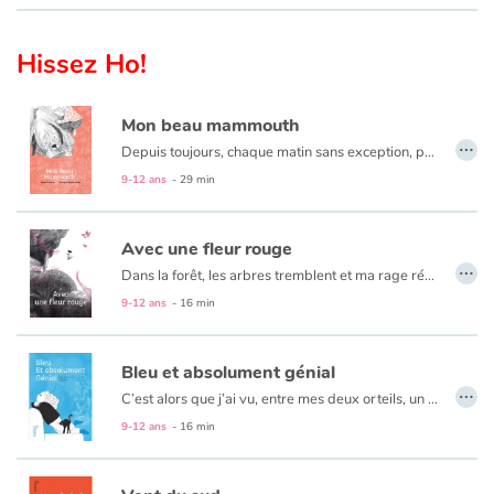
Apprendre les langues
Hissez Ho!
Dyslexie, troubles de la lecture
Mon beau mammouth
…
Depuis toujours, chaque matin sans exception, pour Cléo et Mammouth, c’est câlin obligatoire dès le réveil. Mais aujourd’hui n’est pas un jour comme les autres.
Nos listes de lecture
Un texte fort qui aborde le thème universel de la fin de vie et du deuil d’un animal de compagnie traité avec beaucoup de douceur.
9-12 ans
- 29 min
Les plus lus
Avec une fleur rouge
…
Coups de coeur
Dans la forêt, les arbres tremblent et ma rage résonne. Une force immense s’agite en moi : il faut que je fasse quelque chose pour la terre !
Un roman rythmé et poétique de Marjolaine Nadal, illustré en noir et magenta par Laura Giraud.
9-12 ans
- 16 min
Bleu et absolument génial
…
C’est alors que j’ai vu, entre mes deux orteils, un petit fil bleu. Un brin de laine de mes chaussettes, celles que Maman m’avait offertes. Ça m’a calmée d’un coup.
Un texte fort qui aborde l’absence d’un parent à travers le point de vue d’une enfant.
9-12 ans
- 16 min