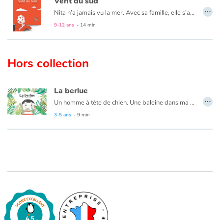
Vent du sud
…
Nita n’a jamais vu la mer. Avec sa famille, elle s’apprête à quitter son pays pour commencer une nouvelle vie de l’autre côté de la mer.
Cependant, cette traversée ne ressemble en rien aux voyages des livres d’aventure. Le bateau est petit et la mer danse dangereusement autour de la fragile embarcation. Mais le vent du sud et l’espoir de son père les poussent. Bientôt apparaît une terre : du sable fin, des parasols colorés et des cris d’enfants. La mer est-elle moins effrayante de ce côté-ci ?
9-12 ans
- 14 min
Ce nouveau titre de la collection Hissez ho ! aborde la question de la migration à travers les yeux d’une enfant.
Hors collection
La berlue
…
Un homme à tête de chien. Une baleine dans ma baignoire. Un tapir dans mon jardin... La vie est surprenante aujourd’hui !
C’est la leçon de cet album enjoué et singulier : quels que soient le point de vue et l’ajustement de focale, il y a toujours matière à voir les choses du bon côté.
3-5 ans
- 9 min