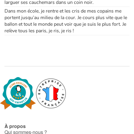
larguer ses cauchemars dans un coin noir.
Dans mon école, je rentre et les cris de mes copains me
Apprendre les langues
portent jusqu’au milieu de la cour. Je cours plus vite que le
ballon et tout le monde peut voir que je suis le plus fort. Je
Dyslexie, troubles de la lecture
relève tous les paris, je ris, je ris !
Nos listes de lecture
Les plus lus
Coups de coeur
À propos
Qui sommes-nous ?