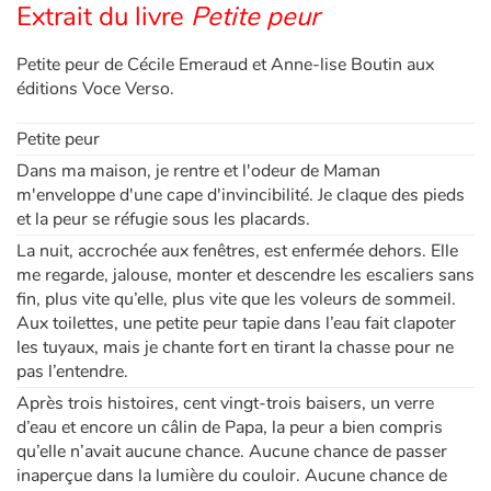
Extrait du livre
Petite peur
Blog
Petite peur de Cécile Emeraud et Anne-lise Boutin aux
éditions Voce Verso.
Actualités
Petite peur
Par thématique
Dans ma maison, je rentre et l'odeur de Maman
m'enveloppe d'une cape d'invincibilité. Je claque des pieds
et la peur se réfugie sous les placards.
Rencontres et témoignages
La nuit, accrochée aux fenêtres, est enfermée dehors. Elle
me regarde, jalouse, monter et descendre les escaliers sans
Contes d'ici et d'ailleurs
fin, plus vite qu’elle, plus vite que les voleurs de sommeil.
Aux toilettes, une petite peur tapie dans l’eau fait clapoter
Autour de la lecture
les tuyaux, mais je chante fort en tirant la chasse pour ne
pas l’entendre.
Apprendre à lire
Après trois histoires, cent vingt-trois baisers, un verre
d’eau et encore un câlin de Papa, la peur a bien compris
Livre audio
qu’elle n’avait aucune chance. Aucune chance de passer
inaperçue dans la lumière du couloir. Aucune chance de
Activités et ateliers