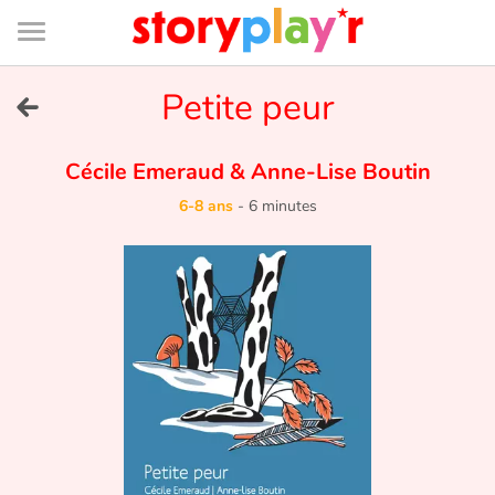
Connexion
Menu
Contenu
Recherche
Bibliothèque
Bas
de
page
Menu
➜
Petite peur
EN
Je me connecte
Cécile Emeraud
&
Anne-Lise Boutin
6-8 ans
-
6 minutes
Tester gratuitement
Bibliothèque
Prix
Accueil
Contes d'ici et d'ailleurs