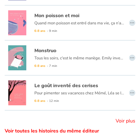
Catalogue anglais
Mon poisson et moi
…
Quand mon poisson est entré dans ma vie, ça n’a pas été facile… Il a fallu qu’on apprenne à se faire confiance et à s’accepter tels qu’on était. Maintenant, on s’est apprivoisé. Nous sommes tellement complices que les autres ne semblent plus nous comprendre : nous on rit et eux ils froncent les sourcils. Ils me trouvent bizarre ? C’est mon côté poisson !
6-8 ans
- 9 min
Contraste +
Monstruo
…
Aide
Tous les soirs, c'est le même manège. Emily invente des tas de stratagèmes pour retarder l'heure fatidique. Le rendez-vous avec celui qu'elle déteste. Qui la terrifie. Qui la poursuit. Toutes les nuits. Et même le jour, dans les coins sombres. Monstruo lui fait broyer du noir. Monstruo l'empêche de dormir. C'est décidé, cela ne peut plus durer, Emily passe à l'attaque.
6-8 ans
- 7 min
Accueil
Le goût inventé des cerises
Famille
…
Pour pimenter ses vacances chez Mémé, Léa se lance dans une chasse au trésor avec sa cousine Jeanne. Résultat : Mémé se fâche. Léa est pourtant bien décidée à le trouver, ce trésor.
6-8 ans
- 12 min
Écoles
Médiathèques
Voir plus
Voir toutes les histoires du même éditeur
Vidéos & Tutoriaux