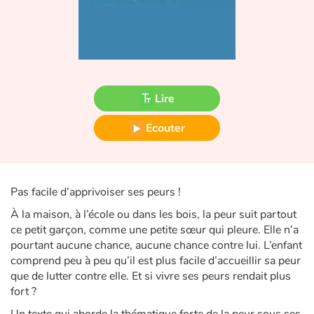
Fable, mythe, littérature et poésie
Princesses et princes, rois, reines et dragons
Ogres, monstres et sorcières
Lire
Héroïnes et héros
Ecouter
Écologie, nature, saisons
Les animaux
Pas facile d’apprivoiser ses peurs !
Voyage, épopée, enquête, aventure
À la maison, à l’école ou dans les bois, la peur suit partout
ce petit garçon, comme une petite sœur qui pleure. Elle n’a
pourtant aucune chance, aucune chance contre lui. L’enfant
Autour du monde
comprend peu à peu qu’il est plus facile d’accueillir sa peur
que de lutter contre elle. Et si vivre ses peurs rendait plus
Apprentissage
fort ?
Un texte qui aborde la thématique forte de la peur sous ses