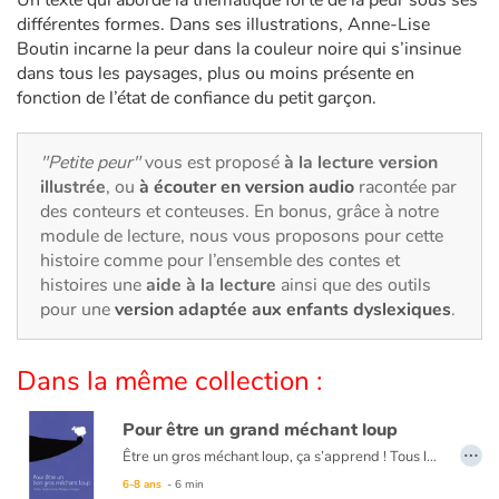
Art, espace, activité
différentes formes. Dans ses illustrations, Anne-Lise
Boutin incarne la peur dans la couleur noire qui s’insinue
Documentaires
dans tous les paysages, plus ou moins présente en
fonction de l’état de confiance du petit garçon.
En famille
"Petite peur"
vous est proposé
à la lecture version
Quotidien et loisirs
illustrée
, ou
à écouter en version audio
racontée par
des conteurs et conteuses. En bonus, grâce à notre
À l'école
module de lecture, nous vous proposons pour cette
histoire comme pour l’ensemble des contes et
Fêtes et évènements
histoires une
aide à la lecture
ainsi que des outils
pour une
version adaptée aux enfants dyslexiques
.
Amour et amitié
Dans la même collection :
Sujets de société
Pour être un grand méchant loup
Émotions et sentiments
…
Être un gros méchant loup, ça s’apprend ! Tous les jours, il faut faire des tonnes d’exercices de méchanceté, apprendre des leçons de terreur, faire ses devoirs d’impolitesse… c’est épuisant ! Surtout qu’on ne sait jamais si un enfant malin, comme il y en a plein dans les histoires, ne se cache pas au coin du bois pour nous piéger. Un texte drôle et enlevé pour les plus jeunes lecteurs de la collection. La figure du loup revisitée à travers le prisme de l’école : et si les loups étaient des enfants comme les autres ?
6-8 ans
- 6 min
Formats et illustrations