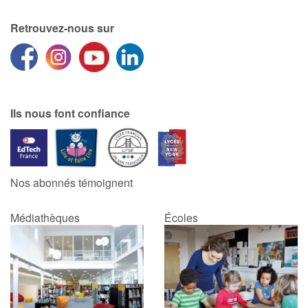
Retrouvez-nous sur
Blog
Actualités
Par thématique
Ils nous font confiance
Rencontres et témoignages
Contes d'ici et d'ailleurs
Nos abonnés témoignent
Autour de la lecture
Médiathèques
Écoles
Apprendre à lire
Livre audio
Activités et ateliers