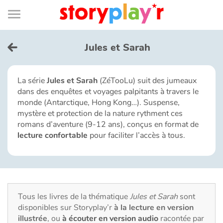
Connexion
Menu
Contenu
Recherche
Bibliothèque
Bas
de
page
Menu
➜
EN
Jules et Sarah
Je me connecte
La série
Jules et Sarah
(ZéTooLu) suit des jumeaux
dans des enquêtes et voyages palpitants à travers le
Tester gratuitement
monde (Antarctique, Hong Kong…). Suspense,
mystère et protection de la nature rythment ces
Bibliothèque
romans d’aventure (9-12 ans), conçus en format de
lecture confortable
pour faciliter l’accès à tous.
Prix
Accueil
Tous les livres de la thématique
Jules et Sarah
sont
Contes d'ici et d'ailleurs
disponibles sur Storyplay’r
à la lecture en version
illustrée
, ou
à écouter en version audio
racontée par