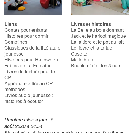
Apprendre les langues
Liens
Livres et histoires
Dyslexie, troubles de la lecture
Contes pour enfants
La Belle au bois dormant
Histoires pour dormir
Jack et le haricot magique
Comptines
La laitière et le pot au lait
Nos listes de lecture
Classiques de la littérature
Le lièvre et la tortue
jeunesse
Cosette
Les plus lus
Histoires pour Halloween
Matin brun
Fables de La Fontaine
Boucle d'or et les 3 ours
Livres de lecture pour le
Coups de coeur
CP
Apprendre à lire au CP,
méthodes
Livres audio jeunesse :
histoires à écouter
Dernière mise à jour : 8
août 2026 à 04:54
Storyplay'r n'utilise pas de cookies de mesure d'audience