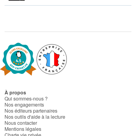
Art, espace, activité
Documentaires
En famille
Quotidien et loisirs
À l'école
Fêtes et évènements
Amour et amitié
À propos
Qui sommes-nous ?
Nos engagements
Sujets de société
Nos éditeurs partenaires
Nos outils d'aide à la lecture
Émotions et sentiments
Nous contacter
Mentions légales
Charte vie privée
Formats et illustrations