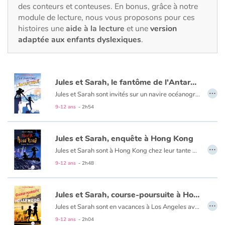
Fable, mythe, littérature et poésie
des conteurs et conteuses. En bonus, grâce à notre
module de lecture, nous vous proposons pour ces
histoires une
aide à la lecture
et une
version
Princesses et princes, rois, reines et dragons
adaptée aux enfants dyslexiques
.
Ogres, monstres et sorcières
Héroïnes et héros
Jules et Sarah, le fantôme de l'Antarctique
…
Jules et Sarah sont invités sur un navire océanographique pour une mission en Antarctique, lorsque des évènements étranges se
Écologie, nature, saisons
produisent à bord.
9-12 ans
- 2h54
Qui peut voler le plus gros diamant du monde sur un bateau isolé sans ne jamais croiser personne ?
Les animaux
Qui peut prendre en otage la moitié de l’équipage et abandonner l‘autre sur la banquise ?
Jules et Sarah, enquête à Hong Kong
…
Une aventure maritime, pleine de mystère et de suspense.
Jules et Sarah sont à Hong Kong chez leur tante Ursula qui mène une lutte acharnée contre le trafic d’animaux sauvage. Un soir, Ursula est enlevée par de mystérieux ravisseurs. Commence alors, pour Jules et Sarah, une course poursuite pleine de dangers. Pourchassés par des gangsters à travers Hong Kong, ils ne sont sûrs que d’une chose : leur vie est menacée !
Voyage, épopée, enquête, aventure
9-12 ans
- 2h48
Autour du monde
Jules et Sarah, course-poursuite à Hollywood
…
Apprentissage
Jules et Sarah sont en vacances à Los Angeles avec leur cousine Betty. Un séjour moins reposant que prévu : Sarah découvre d’étranges photos dans une sacoche, qu’on lui vole rapidement. Quelle importance ont ces photos ? Quel lien avec la disparition de la star Paméla Johnson ? Une enquête périlleuse, un thriller haletant, plein d’actions... qui nous emmène jusqu'aux studios de Hollywood.
9-12 ans
- 2h04