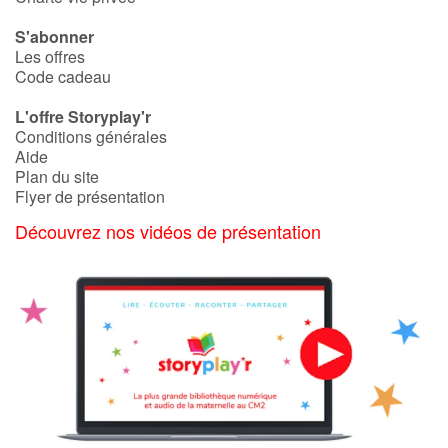
S'abonner
Catalogue anglais
Les offres
Code cadeau
L'offre Storyplay'r
Contraste +
Conditions générales
Aide
Plan du site
Aide
Flyer de présentation
Découvrez nos vidéos de présentation
Accueil
Famille
Écoles
Médiathèques
Vidéos & Tutoriaux