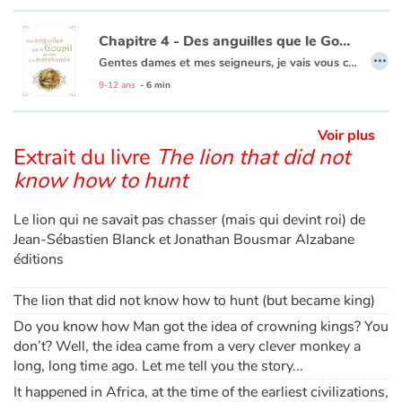
Chapitre 4 - Des anguilles que le Goupil déroba aux marchands
…
Gentes dames et mes seigneurs, je vais vous conter maintenant ces étonnantes aventures qui arrivèrent, il y a fort longtemps, à ce fieffé Renart. Vous apprendrez comment le goupil, qui savait beaucoup de ruses, commit tant de farces et de larcins qu'il en rendit presque fou son compère, le loup Ysengrin, mais aussi, tous ceux qui croisèrent son chemin. Dans cette quatrième histoire, voyez comment Renart parvint à délester les marchands de bien belles anguilles...
9-12 ans
- 6 min
Voir plus
Extrait du livre
The lion that did not
know how to hunt
Le lion qui ne savait pas chasser (mais qui devint roi) de
Jean-Sébastien Blanck et Jonathan Bousmar Alzabane
éditions
The lion that did not know how to hunt (but became king)
Do you know how Man got the idea of crowning kings? You
don’t? Well, the idea came from a very clever monkey a
long, long time ago. Let me tell you the story...
It happened in Africa, at the time of the earliest civilizations,