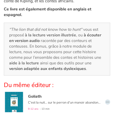
Art, espace, activité
conte de Kipling, et les contes africains.
Ce livre est également disponible en anglais et
Documentaires
espagnol.
En famille
"The lion that did not know how to hunt"
vous est
proposé
à la lecture version illustrée
, ou
à écouter
Quotidien et loisirs
en version audio
racontée par des conteurs et
conteuses. En bonus, grâce à notre module de
À l'école
lecture, nous vous proposons pour cette histoire
comme pour l’ensemble des contes et histoires une
aide à la lecture
ainsi que des outils pour une
Fêtes et évènements
version adaptée aux enfants dyslexiques
.
Amour et amitié
Du même éditeur :
Sujets de société
Goliath
…
Émotions et sentiments
C'est la nuit... sur le perron d'un manoir abandonné, un très vieux chat, Goliath, dort lourdement. Quand soudain, un ennemi invisible se fait entendre… Goliath en appelle à ses sujets, les arbres, les vents, les oiseaux... Qui est cet ennemi qui s'approche. Mais devenu forts par sa faiblesse, tous refusent de servir le vieux tyran... Cette fable est tendre et humoristique. Elle montre à travers l’histoire de ce vieux matou - ancien roi et tyran, - que les êtres ne sont jamais ni totalement bons, ni totalement mauvais. Et que les vrais ennemis ne sont pas toujours ceux que l’on croit...
9-12 ans
- 13 min
Formats et illustrations