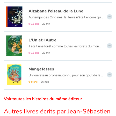
Alzabane l'oiseau de la Lune
Catalogue anglais
…
Au temps des Origines, la Terre n'était encore qu'une vaste sphère bleutée et vaporeuse, gonflée d'air et zébrée de nuages aux mille couleurs. Elle n'était peuplée que d'oiseaux étranges...
9-12 ans
- 22 min
Contraste +
L'Un et l'Autre
…
il était une forêt comme toutes les forêts du monde... peuplée d'arbres et d'écureuils, renards et autres hiboux. Parmi cette société, vivaient deux perturbateurs : un marronnier et un châtaignier, affligés d'un malheur, tous deux voisins, ils se haïssaient...
Aide
9-12 ans
- 22 min
Accueil
Mangefesses
…
Famille
Un louveteau orphelin, connu pour son goût de la saleté, ne cesse de semer le désordre dans une forêt peuplée de lapins, castors et grenouilles. Entre autres farces, son passe temps favori consiste à croquer les fesses des enfants. Excédés, les parents décident de réagir et de faire capturer l’incorrigible vaurien.
6-8 ans
- 26 min
Écoles
Médiathèques
Voir toutes les histoires du même éditeur
Autres livres écrits par Jean-Sébastien
Vidéos & Tutoriaux