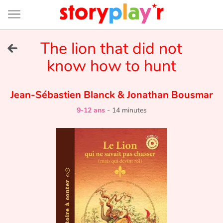
Connexion
Menu
Contenu
Recherche
Bibliothèque
Bas
de
page
Menu
➜
The lion that did not
EN
know how to hunt
Je me connecte
Jean-Sébastien Blanck
&
Jonathan Bousmar
Tester gratuitement
9-12 ans
-
14 minutes
Bibliothèque
Prix
Accueil
Contes d'ici et d'ailleurs