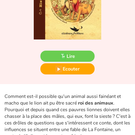
Fable, mythe, littérature et poésie
Princesses et princes, rois, reines et dragons
Ogres, monstres et sorcières
Héroïnes et héros
Lire
Écologie, nature, saisons
Ecouter
Les animaux
Voyage, épopée, enquête, aventure
Comment est-il possible qu'un animal aussi fainéant et
macho que le lion ait pu être sacré
roi des animaux
.
Autour du monde
Pourquoi et depuis quand ces pauvres lionnes doivent elles
chasser à la place des mâles, qui eux, font la sieste ? C'est à
Apprentissage
ces drôles de questions que s'intéressent ce conte, dont les
influences se situent entre une fable de La Fontaine, un