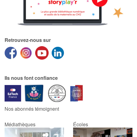
Blog
Actualités
Retrouvez-nous sur
Par thématique
Rencontres et témoignages
Contes d'ici et d'ailleurs
Ils nous font confiance
Autour de la lecture
Apprendre à lire
Nos abonnés témoignent
Livre audio
Médiathèques
Écoles
Activités et ateliers