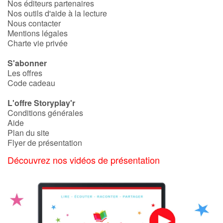
Nos éditeurs partenaires
Nos outils d'aide à la lecture
Catalogue anglais
Nous contacter
Mentions légales
Charte vie privée
S'abonner
Contraste +
Les offres
Code cadeau
Aide
L'offre Storyplay'r
Conditions générales
Accueil
Aide
Plan du site
Famille
Flyer de présentation
Découvrez nos vidéos de présentation
Écoles
Médiathèques
Vidéos & Tutoriaux