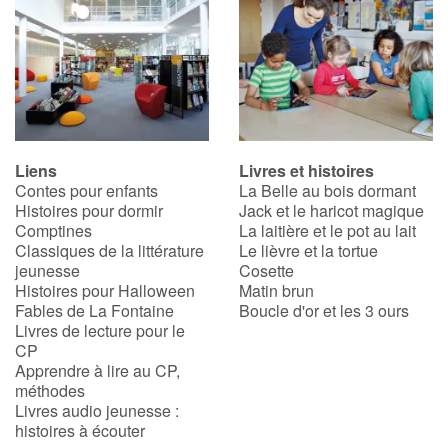
Apprendre les langues
Dyslexie, troubles de la lecture
Nos listes de lecture
Liens
Livres et histoires
Contes pour enfants
La Belle au bois dormant
Les plus lus
Histoires pour dormir
Jack et le haricot magique
Comptines
La laitière et le pot au lait
Coups de coeur
Classiques de la littérature
Le lièvre et la tortue
jeunesse
Cosette
Histoires pour Halloween
Matin brun
Fables de La Fontaine
Boucle d'or et les 3 ours
Livres de lecture pour le
CP
Apprendre à lire au CP,
méthodes
Livres audio jeunesse :
histoires à écouter