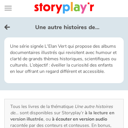
Connexion
Menu
Contenu
Recherche
Bibliothèque
Bas
de
page
Menu
➜
EN
Une autre histoires de...
Je me connecte
Une série signée L'Elan Vert qui propose des albums
documentaires illustrés qui revisitent avec humour et
Tester gratuitement
clarté de grands thèmes historiques, scientifiques ou
culturels. L’objectif : éveiller la curiosité des enfants
Bibliothèque
en leur offrant un regard différent et accessible.
Prix
Accueil
Tous les livres de la thématique
Une autre histoires
de...
sont disponibles sur Storyplay’r
à la lecture en
Contes d'ici et d'ailleurs
version illustrée
, ou
à écouter en version audio
racontée par des conteurs et conteuses. En bonus,