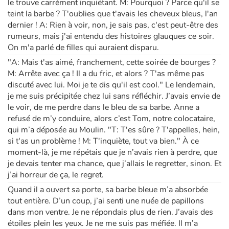
le trouve carrément inquiétant. M: Pourquoi ? Parce qu'il se
teint la barbe ? T'oublies que t'avais les cheveux bleus, l'an
dernier ! A: Rien à voir, non, je sais pas, c'est peut-être des
rumeurs, mais j'ai entendu des histoires glauques ce soir.
On m'a parlé de filles qui auraient disparu.
"A: Mais t'as aimé, franchement, cette soirée de bourges ?
M: Arrête avec ça ! Il a du fric, et alors ? T'as même pas
discuté avec lui. Moi je te dis qu'il est cool." Le lendemain,
je me suis précipitée chez lui sans réfléchir. J’avais envie de
le voir, de me perdre dans le bleu de sa barbe. Anne a
refusé de m’y conduire, alors c’est Tom, notre colocataire,
qui m’a déposée au Moulin. "T: T'es sûre ? T'appelles, hein,
si t'as un problème ! M: T'inquiète, tout va bien." À ce
moment-là, je me répétais que je n’avais rien à perdre, que
je devais tenter ma chance, que j’allais le regretter, sinon. Et
j’ai horreur de ça, le regret.
Quand il a ouvert sa porte, sa barbe bleue m’a absorbée
tout entière. D’un coup, j’ai senti une nuée de papillons
dans mon ventre. Je ne répondais plus de rien. J’avais des
étoiles plein les yeux. Je ne me suis pas méfiée. Il m’a