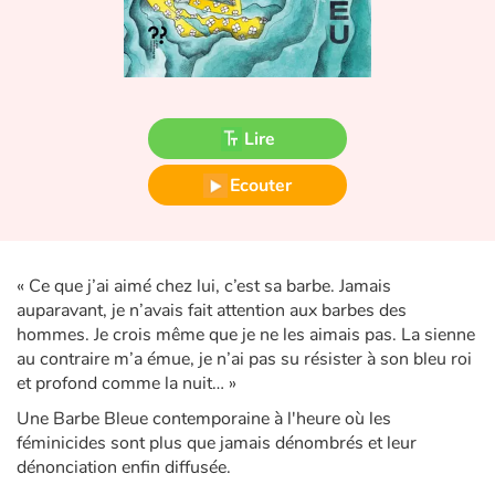
Fable, mythe, littérature et poésie
Princesses et princes, rois, reines et dragons
Ogres, monstres et sorcières
Lire
Héroïnes et héros
Ecouter
Écologie, nature, saisons
Les animaux
« Ce que j’ai aimé chez lui, c’est sa barbe. Jamais
auparavant, je n’avais fait attention aux barbes des
hommes. Je crois même que je ne les aimais pas. La sienne
Voyage, épopée, enquête, aventure
au contraire m’a émue, je n’ai pas su résister à son bleu roi
et profond comme la nuit… »
Autour du monde
Une Barbe Bleue contemporaine à l'heure où les
féminicides sont plus que jamais dénombrés et leur
Apprentissage
dénonciation enfin diffusée.