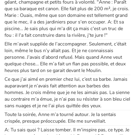
géant, champagne et petits fours à volonté. "Anne : Paraît
que sa baraque est canon. Elle fait plus de 200 m², je crois.
Marie : Ouais, même que son domaine est tellement grand
que le mec, il a des jardiniers pour s'en occuper. A: Et sa
piscine... Je sais plus qui m'a dit ça mais c'est un truc de
fou : il l'a fait construire dans la rivière, j'te jure !"
Elle m’avait suppliée de l’accompagner. Seulement, c’était
loin, même le bus n’y allait pas. Et je ne connaissais
personne. J’avais d’abord refusé. Mais quand Anne veut
quelque chose... Elle m’a fait un flan pas possible, et deux
heures plus tard on se garait devant le Moulin.
Ce que j’ai aimé en premier chez lui, c’est sa barbe. Jamais
auparavant je n’avais fait attention aux barbes des
hommes. Je crois même que je ne les aimais pas. La sienne
au contraire m’a émue, je n’ai pas su résister à son bleu ciel
sans nuages et je ne l’ai plus quittée des yeux.
Toute la soirée, Anne m’a tourné autour. Je la sentais
crispée, presque préoccupée. Elle me surveillait.
A: Tu sais quoi ? Laisse tomber. Il m'inspire pas, ce type. Je