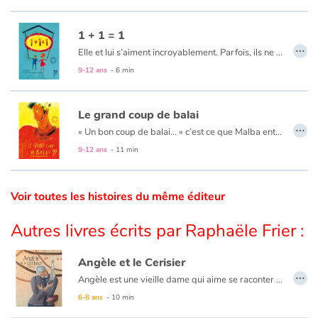
Catalogue anglais
1 + 1 = 1
…
Elle et lui s’aiment incroyablement. Parfois, ils ne se comprennent pas. Et pourtant…
9-12 ans
- 6 min
Contraste +
Le grand coup de balai
…
Aide
« Un bon coup de balai... » c’est ce que Malba entendait de la part des passants qui passaient devant lui d’un air méprisant. Jusqu’à ce qu’il tombe sur un vrai balai qui allait l’aider à tracer son chemin...
9-12 ans
- 11 min
Accueil
Voir toutes les histoires du même éditeur
Famille
Autres livres écrits par Raphaële Frier :
Écoles
Angèle et le Cerisier
Médiathèques
…
Angèle est une vieille dame qui aime se raconter des histoires. Des histoires pour elle toute seule.
6-8 ans
- 10 min
Vidéos & Tutoriaux