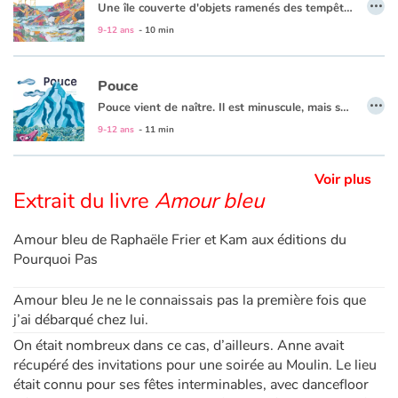
…
Une île couverte d'objets ramenés des tempêtes. Un homme pêche des boîtes de sardines rouillées, des vieilles casseroles rongées... Mais ce matin, la canne à pêche de Vick attrape une bien étrange histoire...
9-12 ans
- 10 min
Apprendre les langues
Pouce
Dyslexie, troubles de la lecture
…
Pouce vient de naître. Il est minuscule, mais son appétit n'a pas de limites.
Nos listes de lecture
Un conte philosophique et écologique
qui questionne les sociétés à bout de souffle à force de conquérir le monde. Le tout petit d'homme devient un redoutable prédateur. À force de dévorer, grandir et grossir, il ne lui reste pour vivre qu'un monde dévasté et hostile.
9-12 ans
- 11 min
Pourtant, l'espoir n'a pas disparu...
Les plus lus
Voir plus
Extrait du livre
Amour bleu
Coups de coeur
Amour bleu de Raphaële Frier et Kam aux éditions du
Pourquoi Pas
Amour bleu Je ne le connaissais pas la première fois que
j’ai débarqué chez lui.
On était nombreux dans ce cas, d’ailleurs. Anne avait
récupéré des invitations pour une soirée au Moulin. Le lieu
était connu pour ses fêtes interminables, avec dancefloor