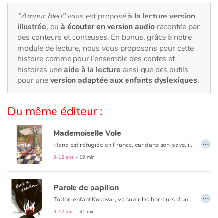
Art, espace, activité
"Amour bleu"
vous est proposé
à la lecture version
Documentaires
illustrée
, ou
à écouter en version audio
racontée par
des conteurs et conteuses. En bonus, grâce à notre
module de lecture, nous vous proposons pour cette
En famille
histoire comme pour l’ensemble des contes et
histoires une
aide à la lecture
ainsi que des outils
Quotidien et loisirs
pour une
version adaptée aux enfants dyslexiques
.
À l'école
Du même éditeur :
Fêtes et évènements
Mademoiselle Vole
…
Amour et amitié
Hana est réfugiée en France, car dans son pays, il y a la guerre. La nuit, elle dort, avec sa maman, dans un musée, tout près de « Mademoiselle Vole ». Mais ça, il ne faut pas le dire, c'est un secret. Jusqu'au jour où...
9-12 ans
- 19 min
Sujets de société
Parole de papillon
Émotions et sentiments
…
Todor, enfant Kosovar, va subir les horreurs d’une guerre dont il ne comprend pas les raisons. Sa famille décimée, il s’enfuit vers Mitrovica, à la recherche de son grand frère Milan. Au cours de ce périple, il vivra la richesse de rencontres mais aussi la difficile réalité des camps de réfugiés. Cependant, l’enfant cultivera toujours l’espoir et la volonté de retrouver son pays et ses racines. Comme le papillon blanc, Todor prendra-t-il son envol ?
9-12 ans
- 41 min
Formats et illustrations