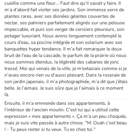
cueillie comme une fleur... Faut dire qu’il savait y faire. Il
m’a d’abord fait visiter ses jardins. Son immense serre de
plantes rares, avec ses dionées géantes couvertes de
nectar, ses palmiers parfaitement alignés sur une pelouse
impeccable, et puis son verger de cerisiers pleureurs, son
potager luxuriant. Nous avons longuement contemplé le
cours d’eau, sa piscine intégrée et son solarium avec ses
banquettes hyper tendance. Il m’a fait remarquer le doux
bruit de l’eau de la cascade, le parfum de la prairie où nous
nous sommes étendus, la légèreté des cabanes de jonc
tressé. Moi qui venais de la ville, je m’extasiais comme si je
n’avais encore rien vu d’aussi plaisant. Dans la roseraie de
son jardin japonais, il m’a photographiée, m’a dit que j’étais
belle. Je l’aimais. Je suis sûre que je l’aimais à ce moment
là.
Ensuite, il m'a emmenée dans ses appartements, à
l'intérieur de l'ancien moulin. C'est lui qui a utilisé cette
expression « mes appartements ». Ça m'a un peu choquée,
mais je suis vite passée à autre chose. "M: Ouah c'est beau
! - Tu peux rester si tu veux. Tu es chez toi."