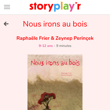
Connexion
Menu
Contenu
Recherche
Bibliothèque
Bas
de
page
Menu
➜
Nous irons au bois
EN
Je me connecte
Raphaële Frier
&
Zeynep Perinçek
9-12 ans
-
9 minutes
Tester gratuitement
Bibliothèque
Prix
Accueil
Contes d'ici et d'ailleurs