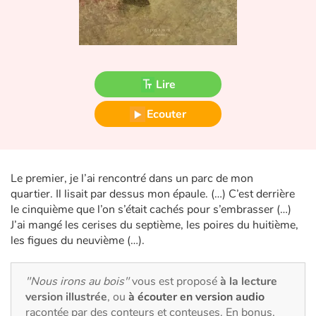
Fable, mythe, littérature et poésie
Princesses et princes, rois, reines et dragons
Ogres, monstres et sorcières
Lire
Héroïnes et héros
Ecouter
Écologie, nature, saisons
Le premier, je l’ai rencontré dans un parc de mon
Les animaux
quartier. Il lisait par dessus mon épaule. (…) C’est derrière
le cinquième que l’on s’était cachés pour s’embrasser (…)
Voyage, épopée, enquête, aventure
J’ai mangé les cerises du septième, les poires du huitième,
les figues du neuvième (…).
Autour du monde
"Nous irons au bois"
vous est proposé
à la lecture
Apprentissage
version illustrée
, ou
à écouter en version audio
racontée par des conteurs et conteuses. En bonus,