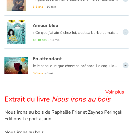
6-8 ans
- 10 min
Blog
Amour bleu
…
Actualités
« Ce que j’ai aimé chez lui, c’est sa barbe. Jamais auparavant, je n’avais fait attention aux barbes des hommes. Je crois même que je ne les aimais pas. La sienne au contraire m’a émue, je n’ai pas su résister à son bleu roi et profond comme la nuit… »
Une Barbe Bleue contemporaine à l'heure où les féminicides sont plus que jamais dénombrés et leur dénonciation enfin diffusée.
13-18 ans
- 13 min
Par thématique
En attendant
Rencontres et témoignages
…
Je le sens, quelque chose se prépare. Le coquillage de pépé ne ment pas, les nuages et la lune non plus. J’ouvre les yeux, je tends l’oreille, je rêve. Et j’attends…
6-8 ans
- 6 min
Contes d'ici et d'ailleurs
Autour de la lecture
Voir plus
Extrait du livre
Nous irons au bois
Apprendre à lire
Nous irons au bois de Raphaële Frier et Zeynep Perinçek
Livre audio
Editions Le port a jauni
Nous irons au bois
Activités et ateliers