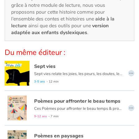
Art, espace, activité
grâce à notre module de lecture, nous vous
proposons pour cette histoire comme pour
Documentaires
l’ensemble des contes et histoires une
aide à la
lecture
ainsi que des outils pour une
version
En famille
adaptée aux enfants dyslexiques
.
Quotidien et loisirs
Du même éditeur :
À l'école
Sept vies
…
Sept vies relate les joies, les peurs, les doutes, les pensées d’un chat aux multiples visages et aux représentations aussi diverses que ses états d’âmes. Le chat, métaphore de l’enfant, tente de se définir et de se comprendre : à qui ressemble-t-il ? De qui hérite-t-il ? Qui aime-t-il ? Qui est-il vraiment ? Comment être unique et si multiple à la fois…
Fêtes et évènements
3-5 ans
- 12 min
Amour et amitié
Poèmes pour affronter le beau temps
…
Sujets de société
Ces Poèmes pour affronter le beau temps & profiter du mauvais sont des considérations humoristiques sur le temps qui passe et la scansion des saisons. La forme répond au fond du texte : ainsi le mot tunnel devient-il graphique grâce à deux -nn- agrandis. Le mauvais temps, quant à lui, s’écrit en gouttes de pluie.
9-12 ans
- 7 min
Émotions et sentiments
Poèmes en paysages
Formats et illustrations