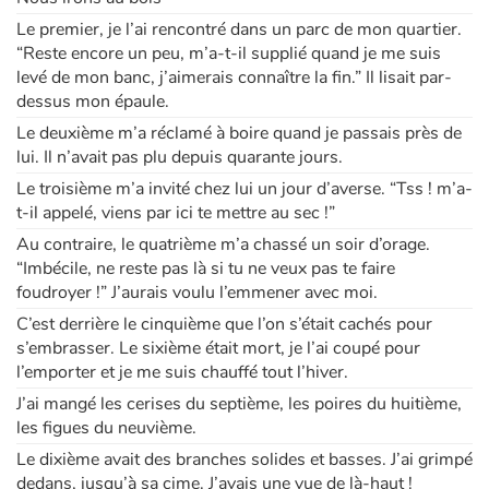
Le premier, je l’ai rencontré dans un parc de mon quartier.
Apprendre les langues
“Reste encore un peu, m’a-t-il supplié quand je me suis
levé de mon banc, j’aimerais connaître la fin.” Il lisait par-
dessus mon épaule.
Dyslexie, troubles de la lecture
Le deuxième m’a réclamé à boire quand je passais près de
lui. Il n’avait pas plu depuis quarante jours.
Nos listes de lecture
Le troisième m’a invité chez lui un jour d’averse. “Tss ! m’a-
t-il appelé, viens par ici te mettre au sec !”
Les plus lus
Au contraire, le quatrième m’a chassé un soir d’orage.
Coups de coeur
“Imbécile, ne reste pas là si tu ne veux pas te faire
foudroyer !” J’aurais voulu l’emmener avec moi.
C’est derrière le cinquième que l’on s’était cachés pour
s’embrasser. Le sixième était mort, je l’ai coupé pour
l’emporter et je me suis chauffé tout l’hiver.
J’ai mangé les cerises du septième, les poires du huitième,
les figues du neuvième.
Le dixième avait des branches solides et basses. J’ai grimpé
dedans, jusqu’à sa cime. J’avais une vue de là-haut !