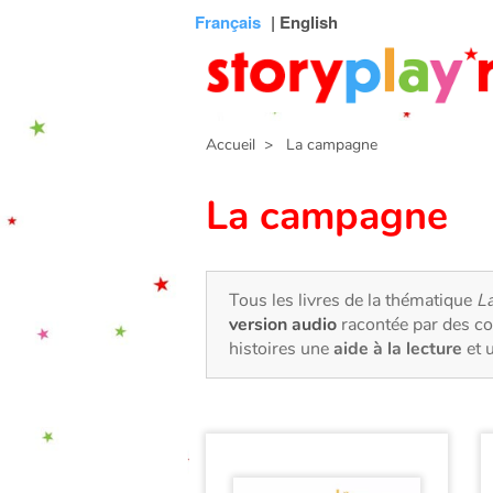
Connexion
Menu
Contenu
Recherche
Bibliothèque
Bas
Français
| English
de
page
Accueil
> La campagne
La campagne
Tous les livres de la thématique
L
version audio
racontée par des co
histoires une
aide à la lecture
et 