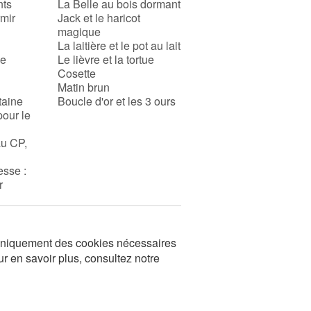
nts
La Belle au bois dormant
rmir
Jack et le haricot
magique
La laitière et le pot au lait
se
Le lièvre et la tortue
Cosette
Matin brun
taine
Boucle d'or et les 3 ours
pour le
au CP,
esse :
r
s uniquement des cookies nécessaires
ur en savoir plus, consultez notre