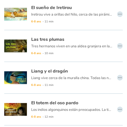
Art, espace, activité
El sueño de Iretirou
…
Documentaires
Iretirou vive a orillas del Nilo, cerca de las pirámides. Su padre hace hermosos papiros que ella lleva todos los días a la escuela de escribas en el palacio del Faraón. Fascinada por los jeroglíficos en los preciosos rollos, Iretirou tiene el sueño secreto de convertirse en una escriba también. Pero solo a los hombres se les permite... Cuando el rosal favorito del Faraón deja de florecer misteriosamente, se ofrece una recompensa a quien pueda curarlo. ¡Iretirou debe aprovechar la oportunidad!
6-8 ans
- 11 min
En famille
Las tres plumas
Quotidien et loisirs
…
Tres hermanos viven en una aldea granjera en las montañas de la India. Un día, deciden ir a buscar fortuna, con la ayuda de un hombre sabio. Él les ofrece a cada uno una pluma, que los ayudará a encontrar lo que tan profundamente anhelan...
6-8 ans
- 10 min
À l'école
Fêtes et évènements
Liang y el dragón
…
Liang vive cerca de la muralla china. Todas las noches ve el sol desaparecer detrás de la gran sombra hacia el oeste y se pregunta qué hay del otro lado. Su abuela, que conoce una historia para todo, le cuenta que un enorme dragón yace allí y que todas las noches se traga el sol para luego dejarlo levantarse de nuevo al día siguiente... Imposible, dice Liang, ¡los dragones no existen! Pero no hay nada más grande que la curiosidad de un niño... ¿excepto tal vez un dragón? ¡Liang debe descubrirlo!
Amour et amitié
6-8 ans
- 11 min
Sujets de société
El totem del oso pardo
…
Los indios algonquinos están preocupados. La tierra está tan profundamente dormida en la nieve del gran invierno que la primavera no llegará. La presa es escasa, la pesca es difícil en los lagos helados y las reservas de alimentos se reducen en las casas... ¿Qué hacer? Los ancianos dicen que deberíamos ir en busca de un oso legendario, el oso pardo más viejo del bosque. Dicen que su poder es tan grande que puede cambiar las estaciones ... El joven Isha Garra de oso se embarca en su rastro...
Émotions et sentiments
6-8 ans
- 12 min
Formats et illustrations