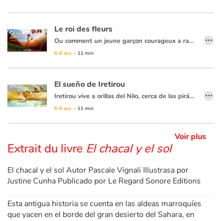
Apprendre les langues
Le roi des fleurs
…
Ou comment un jeune garçon courageux a ramené les fleurs et la paix parmi les Hommes…
Dyslexie, troubles de la lecture
Un jeune enfant ne cesse de rêver aux légendes que racontent les anciens : autrefois, le monde était gai et coloré, les animaux et les fleurs peuplaient la Terre, jusqu’au jour où le grand magicien, déçu par le comportement des Hommes, les quitta pour aller vivre dans la plus haute des montagnes, laissant derrière lui un désert aride et triste… Rassemblant son courage, il décide de partir à la recherche du grand magicien pour ramener les fleurs et la paix à son peuple.
6-8 ans
- 11 min
Nos listes de lecture
El sueño de Iretirou
…
Les plus lus
Iretirou vive a orillas del Nilo, cerca de las pirámides. Su padre hace hermosos papiros que ella lleva todos los días a la escuela de escribas en el palacio del Faraón. Fascinada por los jeroglíficos en los preciosos rollos, Iretirou tiene el sueño secreto de convertirse en una escriba también. Pero solo a los hombres se les permite... Cuando el rosal favorito del Faraón deja de florecer misteriosamente, se ofrece una recompensa a quien pueda curarlo. ¡Iretirou debe aprovechar la oportunidad!
6-8 ans
- 11 min
Coups de coeur
Voir plus
Extrait du livre
El chacal y el sol
El chacal y el sol Autor Pascale Vignali Illustrasa por
Justine Cunha Publicado por Le Regard Sonore Editions
Esta antigua historia se cuenta en las aldeas marroquíes
que yacen en el borde del gran desierto del Sahara, en