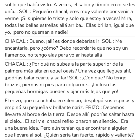
sol lo que había visto. A veces, el sabio y tímido erizo se les
unía... SOL : Pequeño chacal, eres muy valiente por venir a
verme. ¡Si supieras lo triste y solo que estoy a veces! Mira,
todas las bellas estrellas allá arriba... Ellas brillan, igual que
yo, ¡pero no queman a nadie!
CHACAL : Bueno, ¡allí es donde deberías ir! SOL : Me
encantaría, pero ¿cómo? Debo recordarte que no soy un
flamenco, no tengo alas para volar hasta allá
CHACAL : ¿Por qué no subes a la parte superior de la
palmera más alta en aquel oasis? Una vez que llegues ahí,
¡podrías balancearte y saltar! SOL : ¿Con que? No tengo
brazos, piernas ni pies para colgarme... ¡Incluso las
pequeñas hormigas pueden viajar más lejos que yo!
El erizo, que escuchaba en silencio, desplegó sus espinas y
empinó su pequeña y brillante nariz. ERIZO : Debemos
llevarte al borde de la tierra. Desde allí, podrías saltar hasta
el cielo... El sol y el chacal reflexionaron en silencio... Era
una buena idea. Pero aún tenían que encontrar a alguien
que llevara al sol. ¿Quién sería tan fuerte, rápido y valiente?