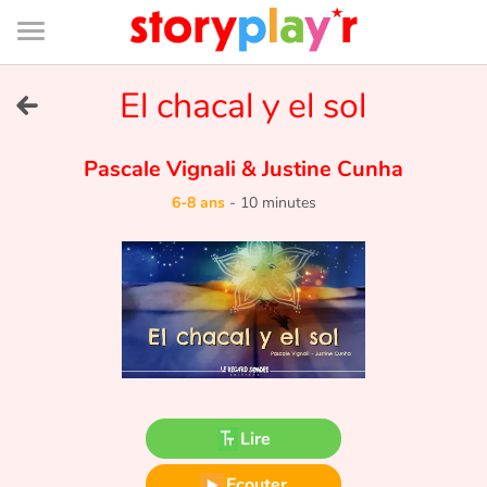
Connexion
Menu
Contenu
Recherche
Bibliothèque
Bas
de
page
Menu
➜
El chacal y el sol
EN
Je me connecte
Pascale Vignali
&
Justine Cunha
6-8 ans
-
10 minutes
Tester gratuitement
Bibliothèque
Prix
Accueil
Lire
Contes d'ici et d'ailleurs
Ecouter