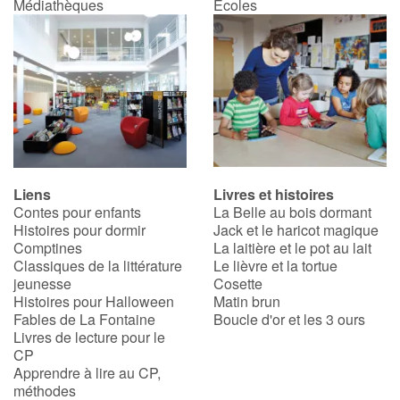
Médiathèques
Écoles
Liens
Livres et histoires
Contes pour enfants
La Belle au bois dormant
Histoires pour dormir
Jack et le haricot magique
Comptines
La laitière et le pot au lait
Classiques de la littérature
Le lièvre et la tortue
jeunesse
Cosette
Histoires pour Halloween
Matin brun
Fables de La Fontaine
Boucle d'or et les 3 ours
Livres de lecture pour le
CP
Apprendre à lire au CP,
méthodes