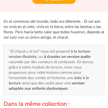
Fable, mythe, littérature et poésie
Princesses et princes, rois, reines et dragons
En el comienzo del mundo, todo era diferente... El sol aún
Ogres, monstres et sorcières
no vivía en el cielo, vivía en la tierra, entre las bestias y las
flores. Pero hacía tanto calor que todos huyeron, dejando al
sol solo con su único amigo, el chacal.
Héroïnes et héros
Écologie, nature, saisons
"El chacal y el sol"
vous est proposé
à la lecture
version illustrée
, ou
à écouter en version audio
Les animaux
racontée par des conteurs et conteuses. En bonus,
grâce à notre module de lecture, nous vous
proposons pour cette histoire comme pour
Voyage, épopée, enquête, aventure
l’ensemble des contes et histoires une
aide à la
lecture
ainsi que des outils pour une
version
Autour du monde
adaptée aux enfants dyslexiques
.
Apprentissage
Dans la même collection :