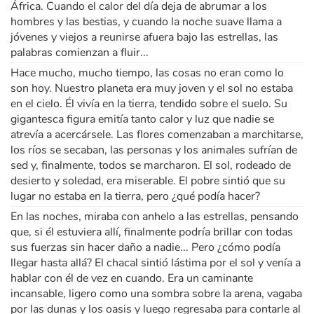
África. Cuando el calor del día deja de abrumar a los
hombres y las bestias, y cuando la noche suave llama a
jóvenes y viejos a reunirse afuera bajo las estrellas, las
palabras comienzan a fluir...
Hace mucho, mucho tiempo, las cosas no eran como lo
son hoy. Nuestro planeta era muy joven y el sol no estaba
en el cielo. Él vivía en la tierra, tendido sobre el suelo. Su
gigantesca figura emitía tanto calor y luz que nadie se
atrevía a acercársele. Las flores comenzaban a marchitarse,
los ríos se secaban, las personas y los animales sufrían de
sed y, finalmente, todos se marcharon. El sol, rodeado de
desierto y soledad, era miserable. El pobre sintió que su
lugar no estaba en la tierra, pero ¿qué podía hacer?
En las noches, miraba con anhelo a las estrellas, pensando
que, si él estuviera allí, finalmente podría brillar con todas
sus fuerzas sin hacer daño a nadie... Pero ¿cómo podía
llegar hasta allá? El chacal sintió lástima por el sol y venía a
hablar con él de vez en cuando. Era un caminante
incansable, ligero como una sombra sobre la arena, vagaba
por las dunas y los oasis y luego regresaba para contarle al