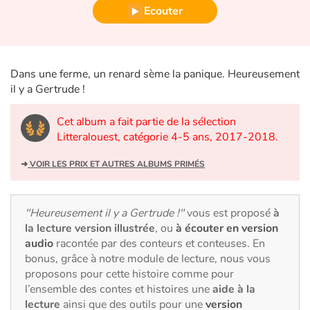
Fable, mythe, littérature et poésie
Ecouter
Princesses et princes, rois, reines et dragons
Dans une ferme, un renard sème la panique. Heureusement
Ogres, monstres et sorcières
il y a Gertrude !
Héroïnes et héros
Cet album a fait partie de la sélection
Litteralouest, catégorie 4-5 ans, 2017-2018.
Écologie, nature, saisons
➜
VOIR LES PRIX ET AUTRES ALBUMS PRIMÉS
Les animaux
Voyage, épopée, enquête, aventure
"Heureusement il y a Gertrude !"
vous est proposé
à
la lecture version illustrée
, ou
à écouter en version
audio
racontée par des conteurs et conteuses. En
Autour du monde
bonus, grâce à notre module de lecture, nous vous
proposons pour cette histoire comme pour
Apprentissage
l’ensemble des contes et histoires une
aide à la
lecture
ainsi que des outils pour une
version