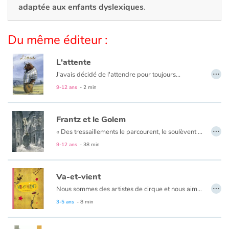
Art, espace, activité
adaptée aux enfants dyslexiques
.
Documentaires
Du même éditeur :
En famille
L'attente
…
J'avais décidé de l'attendre pour toujours...
Quotidien et loisirs
9-12 ans
- 2 min
À l'école
Frantz et le Golem
…
Fêtes et évènements
«
Des tressaillements le parcourent, le soulèvent et il se sent comme propulsé dans les airs par une force étrange. Il ouvre les yeux et hagard regarde autour de lui.
9-12 ans
- 38 min
Amour et amitié
Va-et-vient
Sujets de société
…
Nous sommes des artistes de cirque et nous aimons bouger, de-ci, de-là, par ici et par là.
Émotions et sentiments
3-5 ans
- 8 min
Formats et illustrations