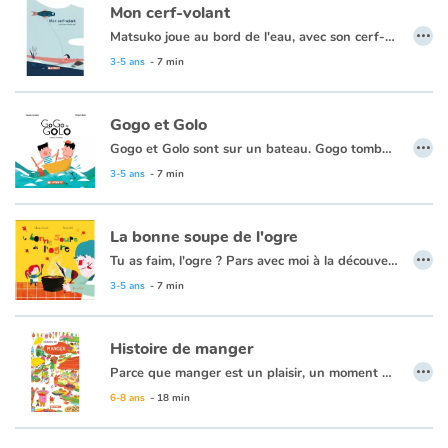
Mon cerf-volant
…
Matsuko joue au bord de l'eau, avec son cerf-volant. À le regarder voler, elle se perd en rêverie. Des rêves enfouis, des rêves de liberté. Un album japonisant, une écriture empruntée aux haïkus, sorte de poème codifié.
Blog
L’unité des formes et des couleurs, les paysages épurés, le thème entonnent une chanson douce, celle de l’avenir rêvé, « un jour ». Un album d’une grande délicatesse.
3-5 ans
- 7 min
Actualités
Gogo et Golo
…
Gogo et Golo sont sur un bateau. Gogo tombe à l’eau. Qui reste ? Golo seul sur le bateau cherche Gogo dans les flots, quand surgit un cachalot. Une fantaisie littéraire pleine d’humour et de couleurs. Soyez attentifs, ne perdez pas de vue les personnages !
Par thématique
3-5 ans
- 7 min
Rencontres et témoignages
La bonne soupe de l'ogre
Contes d'ici et d'ailleurs
…
Tu as faim, l'ogre ? Pars avec moi à la découverte des légumes du potager. On va cuisiner une bonne soupe ! Troisième aventure de l'ogre et de son amie Margotte, après "L'ogre, Margotte et la galette" et "Le carnaval de l'ogre".
3-5 ans
- 7 min
Autour de la lecture
Histoire de manger
Apprendre à lire
…
Parce que manger est un plaisir, un moment de convivialité, de partage, de transmission. Parce qu’il faut aussi des moyens et de l’éducation pour bien se nourrir. Parce que le surpoids est devenu la cause de plus de maladies et de morts que la famine. Indispensable, comme boire ou dormir, quels sont les effets de notre manière de manger sur l’environnement ? Quelles sont les conséquences sur l’écologie, le commerce équitable, notre santé ? Quelles solutions pouvons-nous apporter, ensemble ? Un thème d’actualité, abordé ici...
Livre audio
6-8 ans
- 18 min
Activités et ateliers