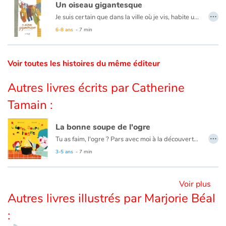
Un oiseau gigantesque
…
Je suis certain que dans la ville où je vis, habite un animal gigantesque...
Catalogue anglais
6-8 ans
- 7 min
Voir toutes les histoires du même éditeur
Contraste +
Autres livres écrits par Catherine
Aide
Tamain :
Accueil
La bonne soupe de l'ogre
…
Tu as faim, l'ogre ? Pars avec moi à la découverte des légumes du potager. On va cuisiner une bonne soupe ! Troisième aventure de l'ogre et de son amie Margotte, après "L'ogre, Margotte et la galette" et "Le carnaval de l'ogre".
Famille
3-5 ans
- 7 min
Écoles
Voir plus
Médiathèques
Autres livres illustrés par Marjorie Béal
:
Vidéos & Tutoriaux