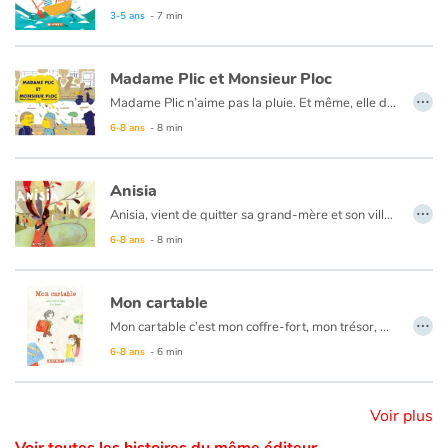
3-5 ans
- 7 min
Catalogue anglais
Madame Plic et Monsieur Ploc
…
Madame Plic n’aime pas la pluie. Et même, elle déteste la pluie ! À chaque averse, des fuites d’eau se transforment en flaques d’eau sur son parquet et inondent son salon. En plus, ce jour là, l’eau déborde chez son voisin, Monsieur Ploc qui n’est pas très content !
Contraste +
6-8 ans
- 8 min
Aide
Anisia
…
Anisia, vient de quitter sa grand-mère et son village en Angola pour venir en France avec ses parents et son petit frère. Tout est nouveau, tout est différent quand on change de pays... Heureusement, en allant à l’école, Anisia va rencontrer Mariette et sa nouvelle maîtresse.
Accueil
Des mots simples pour une situation qui ne l’est pas, des illustrations poétiques pour des choses bien réelles. On parle d’expulsion, de mobilisation, de solidarité. Un magnifique album sur l’importance de l’école comme lien social.
6-8 ans
- 8 min
Famille
Mon cartable
…
Mon cartable c’est mon coffre-fort, mon trésor, mon territoire. Au milieu des cahiers, des livres et une trousse, il y a des trucs, des choses, des bouts de chez moi, l’odeur de la cour et les petits mots de Louna. Mais depuis le jour de la Grosse Dispute, tout est différent. Un texte délicat pour aborder le divorce dans la vie quotidienne d’un enfant.
Écoles
6-8 ans
- 6 min
Médiathèques
Voir plus
Vidéos & Tutoriaux
Voir toutes les histoires du même éditeur