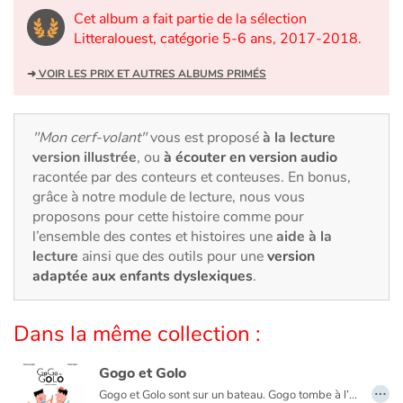
Art, espace, activité
Cet album a fait partie de la sélection
Litteralouest, catégorie 5-6 ans, 2017-2018.
Documentaires
➜
VOIR LES PRIX ET AUTRES ALBUMS PRIMÉS
En famille
Quotidien et loisirs
"Mon cerf-volant"
vous est proposé
à la lecture
version illustrée
, ou
à écouter en version audio
racontée par des conteurs et conteuses. En bonus,
À l'école
grâce à notre module de lecture, nous vous
proposons pour cette histoire comme pour
Fêtes et évènements
l’ensemble des contes et histoires une
aide à la
lecture
ainsi que des outils pour une
version
Amour et amitié
adaptée aux enfants dyslexiques
.
Sujets de société
Dans la même collection :
Émotions et sentiments
Gogo et Golo
…
Gogo et Golo sont sur un bateau. Gogo tombe à l’eau. Qui reste ? Golo seul sur le bateau cherche Gogo dans les flots, quand surgit un cachalot. Une fantaisie littéraire pleine d’humour et de couleurs. Soyez attentifs, ne perdez pas de vue les personnages !
Formats et illustrations