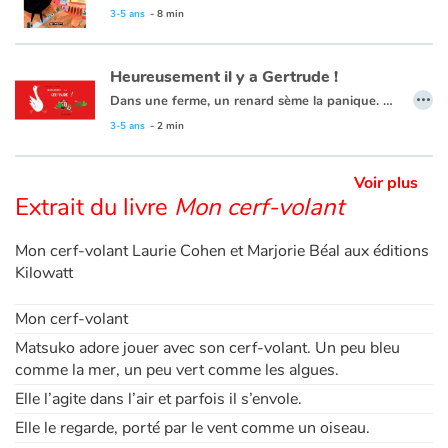
D’abord fier d’être admiré et photographié par tant de personnes, El Stécaché va rapidement déchanter une fois dans l’arène. Il choisit la discrétion et sa survie. Il fuit se cacher dans son camion et est ramené à la maison. Désormais loin de la foule enragée, tranquille dans son pré, il devient Incognito, le papa de petits veaux !
3-5 ans
- 8 min
Heureusement il y a Gertrude !
…
Dans une ferme, un renard sème la panique. Heureusement il y a Gertrude !
3-5 ans
- 2 min
Voir plus
Extrait du livre
Mon cerf-volant
Mon cerf-volant Laurie Cohen et Marjorie Béal aux éditions
Kilowatt
Mon cerf-volant
Matsuko adore jouer avec son cerf-volant. Un peu bleu
comme la mer, un peu vert comme les algues.
Elle l’agite dans l’air et parfois il s’envole.
Elle le regarde, porté par le vent comme un oiseau.