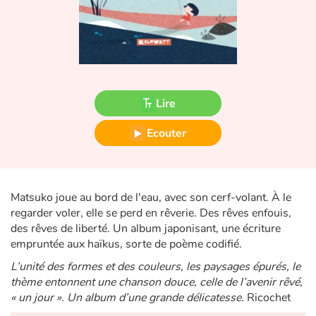
Fable, mythe, littérature et poésie
Princesses et princes, rois, reines et dragons
Ogres, monstres et sorcières
Lire
Héroïnes et héros
Ecouter
Écologie, nature, saisons
Les animaux
Matsuko joue au bord de l'eau, avec son cerf-volant. À le
regarder voler, elle se perd en rêverie. Des rêves enfouis,
Voyage, épopée, enquête, aventure
des rêves de liberté. Un album japonisant, une écriture
empruntée aux haïkus, sorte de poème codifié.
Autour du monde
L’unité des formes et des couleurs, les paysages épurés, le
thème entonnent une chanson douce, celle de l’avenir rêvé,
Apprentissage
« un jour ». Un album d’une grande délicatesse.
Ricochet