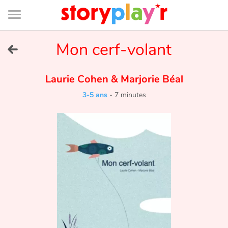
Connexion
Menu
Contenu
Recherche
Bibliothèque
Bas
de
page
Menu
➜
Mon cerf-volant
EN
Je me connecte
Laurie Cohen
&
Marjorie Béal
3-5 ans
-
7 minutes
Tester gratuitement
Bibliothèque
Prix
Accueil
Contes d'ici et d'ailleurs