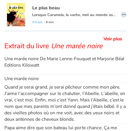
Le plus beau
…
Lorsque Caramela, la vache, met au monde son veau, elle en est convaincue : c’est le plus beau. Elle commence par lui donner un nom tout doux, Sweety Candy. Puis elle lui fabrique des colliers de fleurs pour le mettre en valeur, le fait courir et sauter pour le rendre plus musclé. Jusqu’au jour où Manolo vient inspecter ses taureaux : le plus beau est choisi pour la corrida ! Sweety Candy devient El Stécaché.
D’abord fier d’être admiré et photographié par tant de personnes, El Stécaché va rapidement déchanter une fois dans l’arène. Il choisit la discrétion et sa survie. Il fuit se cacher dans son camion et est ramené à la maison. Désormais loin de la foule enragée, tranquille dans son pré, il devient Incognito, le papa de petits veaux !
3-5 ans
- 8 min
Voir plus
Extrait du livre
Une marée noire
Une marée noire De Marie Lenne-Fouquet et Marjorie Béal
Editions Kilowatt
Une marée noire
Quand je serai grand, je serai pêcheur comme mon père.
J’aime l’accompagner sur le chalutier, l’Abeille. L’abeille, en
vrai, c’est moi. Enfin, moi c’est Yann. Mais l’Abeille, c’est le
nom que mes parents m’ont donné quand j’étais bébé. Il y a
des vieilles photos où on me voit, avec des yeux noirs et
deux antennes de cheveux blonds.
Papa aime dire que son bateau lui porte chance. Ça me