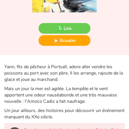
Fable, mythe, littérature et poésie
Princesses et princes, rois, reines et dragons
Lire
Ogres, monstres et sorcières
Ecouter
Héroïnes et héros
Écologie, nature, saisons
Yann, fils de pêcheur à Portsall, adore aller vendre les
poissons au port avec son père. Il les arrange, rajoute de la
Les animaux
glace et joue au marchand.
Voyage, épopée, enquête, aventure
Mais un jour la mer est agitée. La tempête et le vent
apportent une odeur nauséabonde et une très mauvaise
nouvelle : l'Amoco Cadiz a fait naufrage.
Autour du monde
Un jour ailleurs, des histoires pour découvrir un événement
Apprentissage
marquant du XXe siècle.