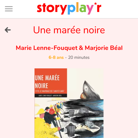
Connexion
Menu
Contenu
Recherche
Bibliothèque
Bas
de
page
Menu
➜
Une marée noire
EN
Je me connecte
Marie Lenne-Fouquet
&
Marjorie Béal
6-8 ans
-
20 minutes
Tester gratuitement
Bibliothèque
Prix
Accueil
Contes d'ici et d'ailleurs