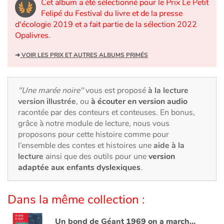
Art, espace, activité
Cet album a été sélectionné pour le Prix Le Petit
Felipé du Festival du livre et de la presse
d'écologie 2019 et a fait partie de la sélection 2022
Documentaires
Opalivres.
En famille
➜
VOIR LES PRIX ET AUTRES ALBUMS PRIMÉS
Quotidien et loisirs
"Une marée noire"
vous est proposé
à la lecture
À l'école
version illustrée
, ou
à écouter en version audio
racontée par des conteurs et conteuses. En bonus,
grâce à notre module de lecture, nous vous
Fêtes et évènements
proposons pour cette histoire comme pour
l’ensemble des contes et histoires une
aide à la
Amour et amitié
lecture
ainsi que des outils pour une
version
adaptée aux enfants dyslexiques
.
Sujets de société
Dans la même collection :
Émotions et sentiments
Un bond de Géant 1969 on a marché sur la lune
Formats et illustrations