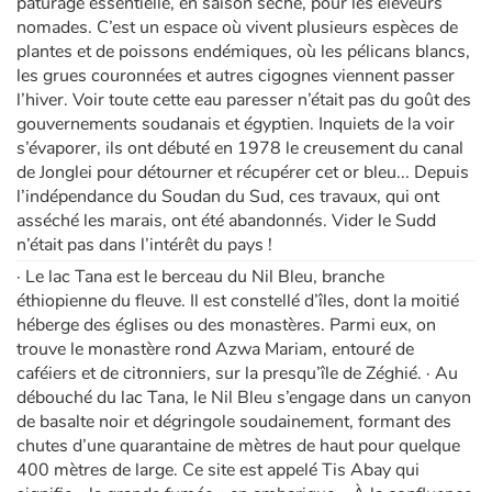
pâturage essentielle, en saison sèche, pour les éleveurs
nomades. C’est un espace où vivent plusieurs espèces de
plantes et de poissons endémiques, où les pélicans blancs,
les grues couronnées et autres cigognes viennent passer
l’hiver. Voir toute cette eau paresser n’était pas du goût des
gouvernements soudanais et égyptien. Inquiets de la voir
s’évaporer, ils ont débuté en 1978 le creusement du canal
de Jonglei pour détourner et récupérer cet or bleu... Depuis
l’indépendance du Soudan du Sud, ces travaux, qui ont
asséché les marais, ont été abandonnés. Vider le Sudd
n’était pas dans l’intérêt du pays !
· Le lac Tana est le berceau du Nil Bleu, branche
éthiopienne du fleuve. Il est constellé d’îles, dont la moitié
héberge des églises ou des monastères. Parmi eux, on
trouve le monastère rond Azwa Mariam, entouré de
caféiers et de citronniers, sur la presqu’île de Zéghié. · Au
débouché du lac Tana, le Nil Bleu s’engage dans un canyon
de basalte noir et dégringole soudainement, formant des
chutes d’une quarantaine de mètres de haut pour quelque
400 mètres de large. Ce site est appelé Tis Abay qui