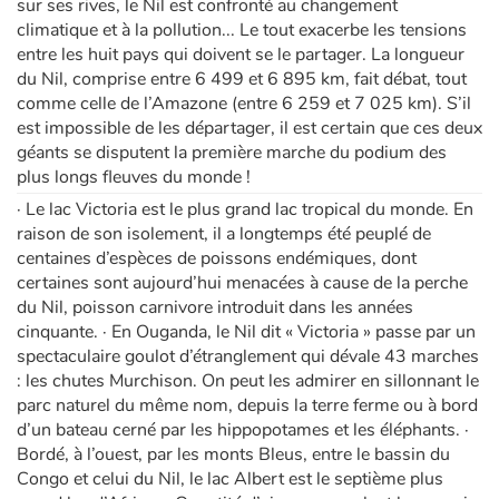
sur ses rives, le Nil est confronté au changement
climatique et à la pollution... Le tout exacerbe les tensions
entre les huit pays qui doivent se le partager. La longueur
du Nil, comprise entre 6 499 et 6 895 km, fait débat, tout
comme celle de l’Amazone (entre 6 259 et 7 025 km). S’il
est impossible de les départager, il est certain que ces deux
géants se disputent la première marche du podium des
plus longs fleuves du monde !
· Le lac Victoria est le plus grand lac tropical du monde. En
raison de son isolement, il a longtemps été peuplé de
centaines d’espèces de poissons endémiques, dont
certaines sont aujourd’hui menacées à cause de la perche
du Nil, poisson carnivore introduit dans les années
cinquante. · En Ouganda, le Nil dit « Victoria » passe par un
spectaculaire goulot d’étranglement qui dévale 43 marches
: les chutes Murchison. On peut les admirer en sillonnant le
parc naturel du même nom, depuis la terre ferme ou à bord
d’un bateau cerné par les hippopotames et les éléphants. ·
Bordé, à l’ouest, par les monts Bleus, entre le bassin du
Congo et celui du Nil, le lac Albert est le septième plus