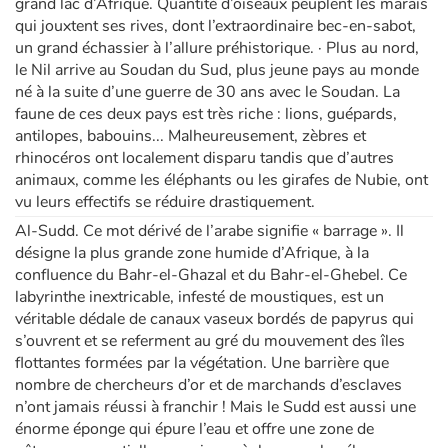
grand lac d’Afrique. Quantité d’oiseaux peuplent les marais
qui jouxtent ses rives, dont l’extraordinaire bec-en-sabot,
un grand échassier à l’allure préhistorique. · Plus au nord,
le Nil arrive au Soudan du Sud, plus jeune pays au monde
né à la suite d’une guerre de 30 ans avec le Soudan. La
faune de ces deux pays est très riche : lions, guépards,
antilopes, babouins... Malheureusement, zèbres et
rhinocéros ont localement disparu tandis que d’autres
animaux, comme les éléphants ou les girafes de Nubie, ont
vu leurs effectifs se réduire drastiquement.
Al-Sudd. Ce mot dérivé de l’arabe signifie « barrage ». Il
désigne la plus grande zone humide d’Afrique, à la
confluence du Bahr-el-Ghazal et du Bahr-el-Ghebel. Ce
labyrinthe inextricable, infesté de moustiques, est un
véritable dédale de canaux vaseux bordés de papyrus qui
s’ouvrent et se referment au gré du mouvement des îles
flottantes formées par la végétation. Une barrière que
nombre de chercheurs d’or et de marchands d’esclaves
n’ont jamais réussi à franchir ! Mais le Sudd est aussi une
énorme éponge qui épure l’eau et offre une zone de