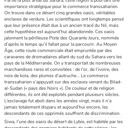
Partie la plus aride du Sahara, cette région a pourtant une
importance stratégique pour le commerce transsaharien.
On trouve dans ce désert cinq grandes oasis, véritables
enclaves de verdure. Les scientifiques ont longtemps pensé
que leur présence était due à un ancien tracé du Nil, mais
cette hypothèse est aujourd’hui abandonnée. Ces oasis
jalonnent la périlleuse Piste des Quarante Jours, nommée
d’après le temps qu’il fallait pour la parcourir. Au Moyen
Âge, cette route commerciale était empruntée par des
caravanes de dromadaires allant du sud du Sahara vers les
pays de la Méditerranée. On y transportait de nombreuses
marchandises rares et convoitées : de l’or, de l’ivoire, des
noix de kola, des plumes d’autruche... Le commerce
transsaharien s’appuyait sur des esclaves venant du Bilad-
al-Sudan (« pays des Noirs »). De couleur et de religion
différentes, ils ont été exploités pendant plusieurs siècles.
L’esclavage fut aboli dans les années vingt, mais il n’a
jamais totalement disparu et aujourd’hui encore, les
descendants de ces opprimés souffrent de discrimination.
Siwa, l’une des oasis du désert de Lybie, est habitée par les