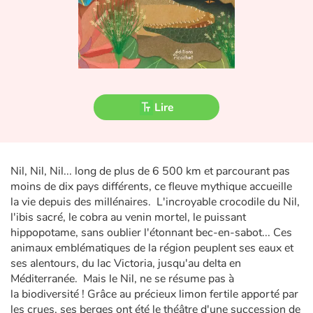
Fable, mythe, littérature et poésie
Princesses et princes, rois, reines et dragons
Ogres, monstres et sorcières
Lire
Héroïnes et héros
Écologie, nature, saisons
Nil, Nil, Nil... long de plus de 6 500 km et parcourant pas
Les animaux
moins de dix pays différents, ce fleuve mythique accueille
la vie depuis des millénaires. L'incroyable crocodile du Nil,
Voyage, épopée, enquête, aventure
l'ibis sacré, le cobra au venin mortel, le puissant
hippopotame, sans oublier l'étonnant bec-en-sabot... Ces
Autour du monde
animaux emblématiques de la région peuplent ses eaux et
ses alentours, du lac Victoria, jusqu'au delta en
Méditerranée. Mais le Nil, ne se résume pas à
Apprentissage
la biodiversité ! Grâce au précieux limon fertile apporté par
les crues, ses berges ont été le théâtre d'une succession de