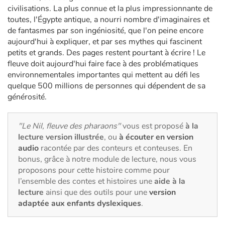
Art, espace, activité
civilisations. La plus connue et la plus impressionnante de
toutes, l'Égypte antique, a nourri nombre d'imaginaires et
Documentaires
de fantasmes par son ingéniosité, que l'on peine encore
aujourd'hui à expliquer, et par ses mythes qui fascinent
En famille
petits et grands. Des pages restent pourtant à écrire ! Le
fleuve doit aujourd'hui faire face à des problématiques
environnementales importantes qui mettent au défi les
Quotidien et loisirs
quelque 500 millions de personnes qui dépendent de sa
générosité.
À l'école
Fêtes et évènements
"Le Nil, fleuve des pharaons"
vous est proposé
à la
lecture version illustrée
, ou
à écouter en version
audio
racontée par des conteurs et conteuses. En
Amour et amitié
bonus, grâce à notre module de lecture, nous vous
proposons pour cette histoire comme pour
Sujets de société
l’ensemble des contes et histoires une
aide à la
lecture
ainsi que des outils pour une
version
Émotions et sentiments
adaptée aux enfants dyslexiques
.
Formats et illustrations