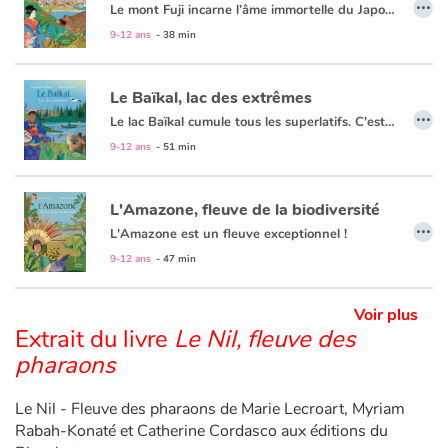
…
Le mont Fuji incarne l’âme immortelle du Japon. Les Japonais le vénèrent tel un sage ! Il fait partie intégrante de leur culture : il est sur les billets de banque, sur les logos de grandes marques, on réserve sa place de train ou d’avion de manière à pouvoir le contempler… De loin, on admire ses dimensions parfaites, et en s'approchant il nous livre tous ses trésors ! Par exemple, des grottes de glace ou des galeries souterraines, souvenirs des anciennes éruptions.
Avec ses illustrations flamboyantes, cet album nous emmène pour un fabuleux voyage au pays du soleil levant. Alors, prêts pour l'ascension ? Une exploration passionnante de la culture japonaise, à travers son monument naturel emblématique.
9-12 ans
- 38 min
Le Baïkal, lac des extrêmes
…
Le lac Baïkal cumule tous les superlatifs. C'est le plus vieux, le plus profond lac du monde, et la plus grande réserve d'eau douce. Habité de longue date par des peuples anciens, il a été découvert tardivement par les Européens, au gré de chasses à la zibeline ! Cet espace perdu dans la taïga profonde et baigné par des conditions extrêmes attire depuis lors les plus courageux pour son étonnante biodiversité. L'eau du lac, filtrée par de minuscules organismes, est d'une pureté sans égal. Elle fascine les scientifiques en leur permettant d'observer le cosmos comme nulle part ailleurs grâce à des télescopes sous-marins ultras sophistiqués. Surplomber le Baïkal à bord du Transsibérien, croiser le nerpa (unique phoque d'eau douce du monde) ou se surpasser en s'élançant dans un marathon de glace... Il y a mille façons de vivre l'exploration du joyau de la nature sibérienne.
9-12 ans
- 51 min
L'Amazone, fleuve de la biodiversité
…
L'Amazone est un fleuve exceptionnel !
D'abord il est immense, l'un des plus longs du monde : il concentre à lui seul 18% des eaux douces déversées dans les océans de la planète. Avec près de mille affluents, il traverse six pays et couvre un tiers de l'Amérique du Sud !
9-12 ans
- 47 min
Ensuite, des milliers de personnes vivent, travaillent et dépendent de lui depuis des millénaires. Aujourd'hui encore, scientifiques et archéologues découvrent des traces de ces civilisations précolombiennes.. Leurs modes de vie étaient toujours en osmose et en accord avec la nature. Sans jamais la dégrader ! Qu'en est-il aujourd'hui ? Comment l'arrivée des Européens et l'exploitation des matières premières a transformé le paysage amazonien ?
Voir plus
Extrait du livre
Le Nil, fleuve des
pharaons
Le Nil - Fleuve des pharaons de Marie Lecroart, Myriam
Rabah-Konaté et Catherine Cordasco aux éditions du