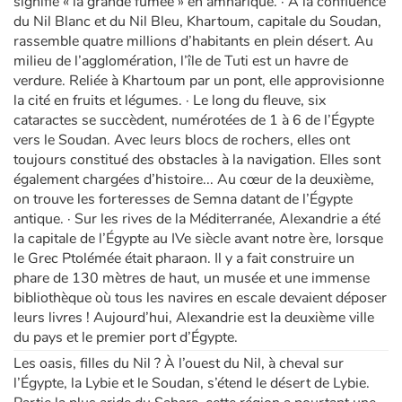
signifie « la grande fumée » en amharique. · À la confluence
du Nil Blanc et du Nil Bleu, Khartoum, capitale du Soudan,
rassemble quatre millions d’habitants en plein désert. Au
milieu de l’agglomération, l’île de Tuti est un havre de
verdure. Reliée à Khartoum par un pont, elle approvisionne
la cité en fruits et légumes. · Le long du fleuve, six
cataractes se succèdent, numérotées de 1 à 6 de l’Égypte
vers le Soudan. Avec leurs blocs de rochers, elles ont
toujours constitué des obstacles à la navigation. Elles sont
également chargées d’histoire... Au cœur de la deuxième,
on trouve les forteresses de Semna datant de l’Égypte
antique. · Sur les rives de la Méditerranée, Alexandrie a été
la capitale de l’Égypte au IVe siècle avant notre ère, lorsque
le Grec Ptolémée était pharaon. Il y a fait construire un
phare de 130 mètres de haut, un musée et une immense
bibliothèque où tous les navires en escale devaient déposer
leurs livres ! Aujourd’hui, Alexandrie est la deuxième ville
du pays et le premier port d’Égypte.
Les oasis, filles du Nil ? À l’ouest du Nil, à cheval sur
l’Égypte, la Lybie et le Soudan, s’étend le désert de Lybie.