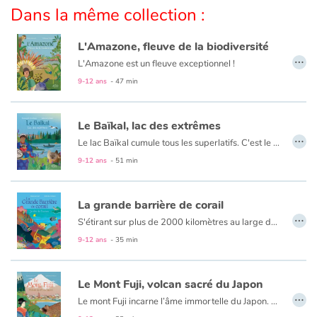
Dans la même collection :
Catalogue anglais
L'Amazone, fleuve de la biodiversité
…
L'Amazone est un fleuve exceptionnel !
D'abord il est immense, l'un des plus longs du monde : il concentre à lui seul 18% des eaux douces déversées dans les océans de la planète. Avec près de mille affluents, il traverse six pays et couvre un tiers de l'Amérique du Sud !
9-12 ans
- 47 min
Contraste +
Ensuite, des milliers de personnes vivent, travaillent et dépendent de lui depuis des millénaires. Aujourd'hui encore, scientifiques et archéologues découvrent des traces de ces civilisations précolombiennes.. Leurs modes de vie étaient toujours en osmose et en accord avec la nature. Sans jamais la dégrader ! Qu'en est-il aujourd'hui ? Comment l'arrivée des Européens et l'exploitation des matières premières a transformé le paysage amazonien ?
Le Baïkal, lac des extrêmes
Aide
…
Le lac Baïkal cumule tous les superlatifs. C'est le plus vieux, le plus profond lac du monde, et la plus grande réserve d'eau douce. Habité de longue date par des peuples anciens, il a été découvert tardivement par les Européens, au gré de chasses à la zibeline ! Cet espace perdu dans la taïga profonde et baigné par des conditions extrêmes attire depuis lors les plus courageux pour son étonnante biodiversité. L'eau du lac, filtrée par de minuscules organismes, est d'une pureté sans égal. Elle fascine les scientifiques en leur permettant d'observer le cosmos comme nulle part ailleurs grâce à des télescopes sous-marins ultras sophistiqués. Surplomber le Baïkal à bord du Transsibérien, croiser le nerpa (unique phoque d'eau douce du monde) ou se surpasser en s'élançant dans un marathon de glace... Il y a mille façons de vivre l'exploration du joyau de la nature sibérienne.
9-12 ans
- 51 min
Accueil
Famille
La grande barrière de corail
…
S'étirant sur plus de 2000 kilomètres au large de la côte Est de l'Australie, le merveilleux jardin marin aux couleurs de l'arc-en-ciel se dévoile. En 1768, le navigateur français Louis-Antoine de Bougainville décrit pour la première fois la présence de "récifs dangereux". Il décide alors de changer de cap, passant à côté de leurs trésors ! Avec ses 3000 récifs et 1500 îles, le parc marin de la Grande Barrière de corail, inscrit au patrimoine mondial de l'Unesco, regroupe de nombreuses variétés de coraux. Gobies, poissons-clowns et balistes copient leurs couleurs multicolores pour passer inaperçus. Surplombant les récifs coraliens, près de 1400 espèces de requins vivent dans le parc ! Les scientifiques étudient le récif pour surveiller son état de santé, ils explorent des pistes pour le protéger des effets du réchauffement climatique.
Écoles
9-12 ans
- 35 min
Médiathèques
Le Mont Fuji, volcan sacré du Japon
…
Le mont Fuji incarne l’âme immortelle du Japon. Les Japonais le vénèrent tel un sage ! Il fait partie intégrante de leur culture : il est sur les billets de banque, sur les logos de grandes marques, on réserve sa place de train ou d’avion de manière à pouvoir le contempler… De loin, on admire ses dimensions parfaites, et en s'approchant il nous livre tous ses trésors ! Par exemple, des grottes de glace ou des galeries souterraines, souvenirs des anciennes éruptions.
Vidéos & Tutoriaux