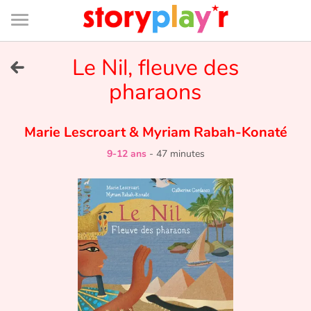
Connexion
Menu
Contenu
Recherche
Bibliothèque
Bas
de
page
Menu
➜
Le Nil, fleuve des
EN
pharaons
Je me connecte
Marie Lescroart
&
Myriam Rabah-Konaté
Tester gratuitement
9-12 ans
-
47 minutes
Bibliothèque
Prix
Accueil
Contes d'ici et d'ailleurs