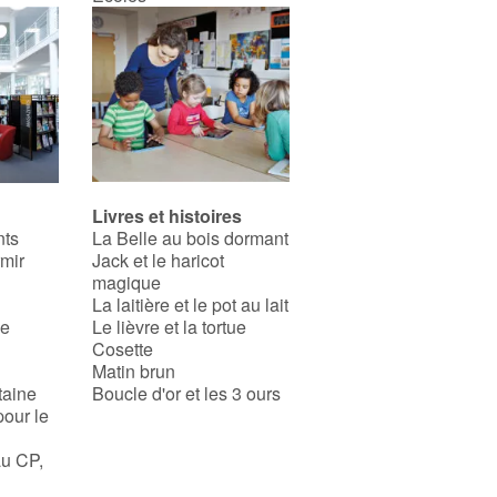
Livres et histoires
nts
La Belle au bois dormant
rmir
Jack et le haricot
magique
La laitière et le pot au lait
se
Le lièvre et la tortue
Cosette
Matin brun
taine
Boucle d'or et les 3 ours
pour le
au CP,