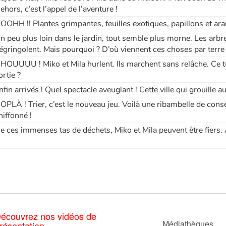
ehors, c’est l’appel de l’aventure !
OOHH !! Plantes grimpantes, feuilles exotiques, papillons et ar
n peu plus loin dans le jardin, tout semble plus morne. Les arbre
égringolent. Mais pourquoi ? D’où viennent ces choses par terre
HOUUUU ! Miko et Mila hurlent. Ils marchent sans relâche. Ce tu
ortie ?
nfin arrivés ! Quel spectacle aveuglant ! Cette ville qui grouille 
OPLÀ ! Trier, c’est le nouveau jeu. Voilà une ribambelle de conse
hiffonné !
e ces immenses tas de déchets, Miko et Mila peuvent être fiers. À
écouvrez nos vidéos de
Médiathèques
résentation