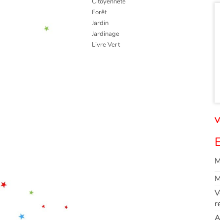
Citoyenneté
Forêt
Jardin
Jardinage
Livre Vert
V
E
M
M
V
r
A