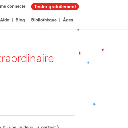
 me connecte
Tester gratuitement
|
|
|
Aide
Blog
Bibliothèque
Âges
traordinaire
. Ni une, ni deux, ils partent à