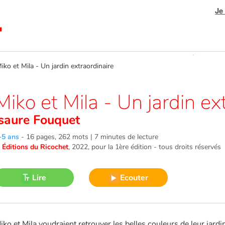
Je
o et Mila - Un jardin extraordinaire
Miko et Mila - Un jardin ex
Isaure Fouquet
-5 ans
-
16 pages, 262 mots | 7 minutes de lecture
©
Éditions du Ricochet
, 2022
, pour la 1ère édition - tous droits réservés
Lire
Ecouter
iko et Mila voudraient retrouver les belles couleurs de leur jardin