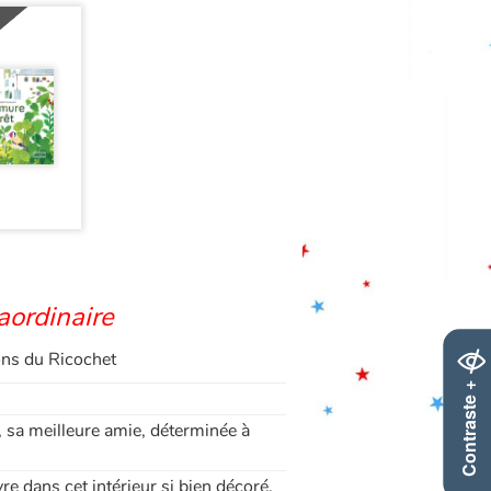
raordinaire
ions du Ricochet
Contraste +
, sa meilleure amie, déterminée à
re dans cet intérieur si bien décoré.