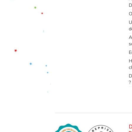
D
O
U
d
A
s
E
H
c
D
?
D
p