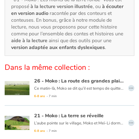
Art, espace, activité
proposé
à la lecture version illustrée
, ou
à écouter
en version audio
racontée par des conteurs et
Documentaires
conteuses. En bonus, grâce à notre module de
lecture, nous vous proposons pour cette histoire
En famille
comme pour l’ensemble des contes et histoires une
aide à la lecture
ainsi que des outils pour une
Quotidien et loisirs
version adaptée aux enfants dyslexiques
.
À l'école
Dans la même collection :
Fêtes et évènements
26 - Moko : La route des grandes plaines
…
Ce matin-là, Moko se dit qu’il est temps de quitter le pays de Meï-Li, il prépare sa pirogue. Un homme vient lui expliquer qu’il doit prendre la route des grandes plaines pour continuer son voyage. Moko rentre au village dire adieu à Meï-Li. Moko se met en chemin et un matin, il atteint cette fameuse route où l’horizon est infini. Le vent se lève et une bourrasque fait tomber Moko. En voyant sa pierre par terre, Moko pense à Meï-Li et se dit qu’il doit continuer pour ceux qu’il laisse. Il avance, serrant contre lui la pierre précieuse. Le cœur de Moko reprend espoir car il sait qu’un jour, son voyage prendra fin en le ramenant à ceux qu’ils aiment.
Amour et amitié
6-8 ans
- 7 min
Ce livre est disponible en anglais :
26 - Moko : The route of the great plains
Sujets de société
21 - Moko : La terre se réveille
…
Émotions et sentiments
L’aube pointe sur le village, Moko et Meï-Li dorment profondément. Tout d’un coup, un bruit les réveille. Ils décident d’aller voir ce qui se passe et se cachent derrière un rocher. Ils rencontrent un pêcheur qui n’est nullement inquiet et embarque. Meï-Li tremble de peur, Moko lui demande donc de chanter pour que la terre arrête de trembler. Elle chante et peu de temps après le calme revient. Moko et Meï-Li retournent donc au village, persuadés que la terre dort tellement que quelquefois elle se réveille pour entendre chanter ceux qui marchent sur son dos.
6-8 ans
- 7 min
Formats et illustrations