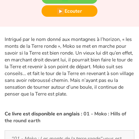
Fable, mythe, littérature et poésie
Ecouter
Princesses et princes, rois, reines et dragons
Ogres, monstres et sorcières
Intrigué par le nom donné aux montagnes à l’horizon, « les
monts de la Terre ronde », Moko se met en marche pour
Héroïnes et héros
savoir si la Terre est bien ronde. Un vieux lui dit qu’en effet,
en marchant droit devant lui, il pourrait bien faire le tour de
Écologie, nature, saisons
la Terre et revenir à son point de départ. Moko suit ses
conseils… et fait le tour de la Terre en revenant à son village
Les animaux
sans avoir rebroussé chemin. Mais n’ayant pas eu la
sensation de tourner autour d’une boule, il continue de
penser que la Terre est plate.
Voyage, épopée, enquête, aventure
Autour du monde
Ce livre est disponible en anglais :
01 - Moko : Hills of
the round earth
Apprentissage
"01 - Moko : Les monts de la terre ronde"
vous est