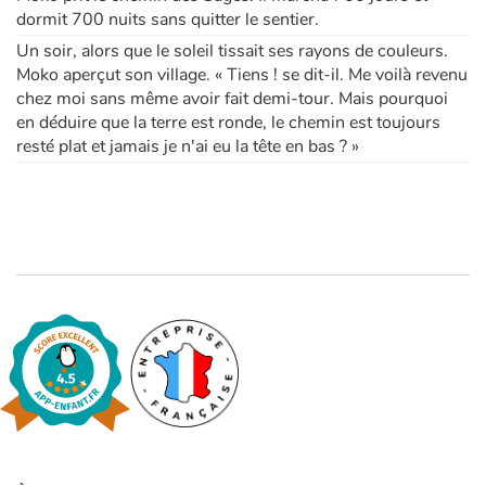
dormit 700 nuits sans quitter le sentier.
Un soir, alors que le soleil tissait ses rayons de couleurs.
Apprendre les langues
Moko aperçut son village. « Tiens ! se dit-il. Me voilà revenu
chez moi sans même avoir fait demi-tour. Mais pourquoi
Dyslexie, troubles de la lecture
en déduire que la terre est ronde, le chemin est toujours
resté plat et jamais je n'ai eu la tête en bas ? »
Nos listes de lecture
Les plus lus
Coups de coeur