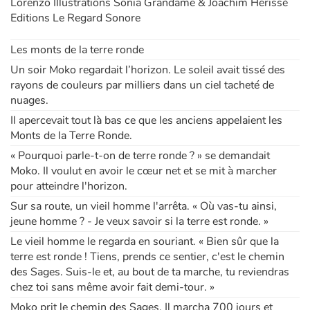
Lorenzo Illustrations Sonia Grandame & Joachim Hérissé
Editions Le Regard Sonore
Blog
Les monts de la terre ronde
Un soir Moko regardait l’horizon. Le soleil avait tissé des
Actualités
rayons de couleurs par milliers dans un ciel tacheté de
nuages.
Par thématique
Il apercevait tout là bas ce que les anciens appelaient les
Monts de la Terre Ronde.
Rencontres et témoignages
« Pourquoi parle-t-on de terre ronde ? » se demandait
Moko. Il voulut en avoir le cœur net et se mit à marcher
Contes d'ici et d'ailleurs
pour atteindre l'horizon.
Sur sa route, un vieil homme l'arrêta. « Où vas-tu ainsi,
Autour de la lecture
jeune homme ? - Je veux savoir si la terre est ronde. »
Le vieil homme le regarda en souriant. « Bien sûr que la
Apprendre à lire
terre est ronde ! Tiens, prends ce sentier, c'est le chemin
des Sages. Suis-le et, au bout de ta marche, tu reviendras
Livre audio
chez toi sans même avoir fait demi-tour. »
Moko prit le chemin des Sages. Il marcha 700 jours et
Activités et ateliers