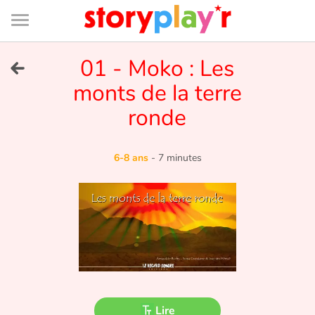
Connexion
Menu
Contenu
Recherche
Bibliothèque
Bas
de
page
Menu
➜
01 - Moko : Les
EN
monts de la terre
Je me connecte
ronde
Tester gratuitement
6-8 ans
-
7 minutes
Bibliothèque
Prix
Accueil
Contes d'ici et d'ailleurs
Lire