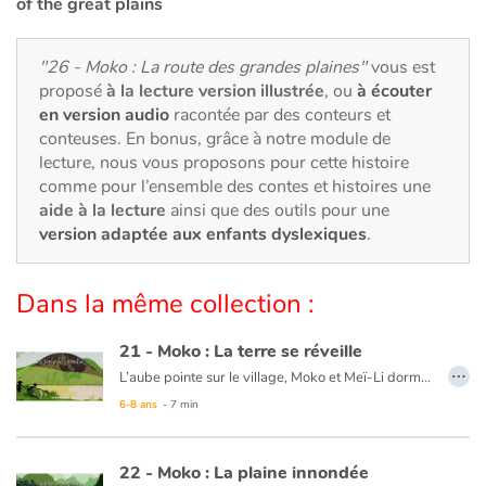
Art, espace, activité
of the great plains
Documentaires
"26 - Moko : La route des grandes plaines"
vous est
proposé
à la lecture version illustrée
, ou
à écouter
En famille
en version audio
racontée par des conteurs et
conteuses. En bonus, grâce à notre module de
lecture, nous vous proposons pour cette histoire
Quotidien et loisirs
comme pour l’ensemble des contes et histoires une
aide à la lecture
ainsi que des outils pour une
À l'école
version adaptée aux enfants dyslexiques
.
Fêtes et évènements
Dans la même collection :
Amour et amitié
21 - Moko : La terre se réveille
…
Sujets de société
L’aube pointe sur le village, Moko et Meï-Li dorment profondément. Tout d’un coup, un bruit les réveille. Ils décident d’aller voir ce qui se passe et se cachent derrière un rocher. Ils rencontrent un pêcheur qui n’est nullement inquiet et embarque. Meï-Li tremble de peur, Moko lui demande donc de chanter pour que la terre arrête de trembler. Elle chante et peu de temps après le calme revient. Moko et Meï-Li retournent donc au village, persuadés que la terre dort tellement que quelquefois elle se réveille pour entendre chanter ceux qui marchent sur son dos.
6-8 ans
- 7 min
Émotions et sentiments
Ce livre est disponible en anglais :
21 - Moko : The earth wakes up
22 - Moko : La plaine innondée
Formats et illustrations