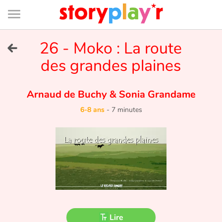
Connexion
Menu
Contenu
Recherche
Bibliothèque
Bas
de
page
Menu
➜
26 - Moko : La route
EN
des grandes plaines
Je me connecte
Arnaud de Buchy
&
Sonia Grandame
Tester gratuitement
6-8 ans
-
7 minutes
Bibliothèque
Prix
Accueil
Contes d'ici et d'ailleurs
Lire