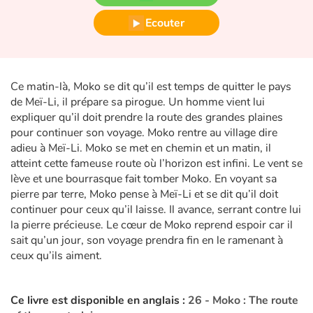
Fable, mythe, littérature et poésie
Ecouter
Princesses et princes, rois, reines et dragons
Ogres, monstres et sorcières
Ce matin-là, Moko se dit qu’il est temps de quitter le pays
de Meï-Li, il prépare sa pirogue. Un homme vient lui
Héroïnes et héros
expliquer qu’il doit prendre la route des grandes plaines
pour continuer son voyage. Moko rentre au village dire
Écologie, nature, saisons
adieu à Meï-Li. Moko se met en chemin et un matin, il
atteint cette fameuse route où l’horizon est infini. Le vent se
Les animaux
lève et une bourrasque fait tomber Moko. En voyant sa
pierre par terre, Moko pense à Meï-Li et se dit qu’il doit
continuer pour ceux qu’il laisse. Il avance, serrant contre lui
Voyage, épopée, enquête, aventure
la pierre précieuse. Le cœur de Moko reprend espoir car il
sait qu’un jour, son voyage prendra fin en le ramenant à
Autour du monde
ceux qu’ils aiment.
Apprentissage
Ce livre est disponible en anglais :
26 - Moko : The route