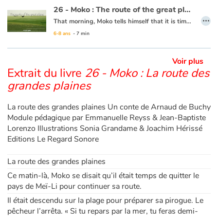
26 - Moko : The route of the great plains
…
That morning, Moko tells himself that it is time to leave Mei-Li’s land and he gets his raft ready. A man tells him that he must take the route of the great plains to continue his journey. Moko goes to the village to bid farewell to Mei-Li who has made rice cakes for him. One morning a few days after his departure he reaches the famous route where the horizon seems never-ending. As he walks a great gust of wind makes him fall and drop his precious stone. Seeing it on the ground, Moko thinks of Mei-Li and tells himself he must go on for those he has left behind. He goes on while clutching his stone in his hand. Moko’s heart lightens as he thinks that one day his travels will bring him back to those he loves.
6-8 ans
- 7 min
This book is available in French :
26 - Moko : La route des grandes plaines
Voir plus
Extrait du livre
26 - Moko : La route des
grandes plaines
La route des grandes plaines Un conte de Arnaud de Buchy
Module pédagique par Emmanuelle Reyss & Jean-Baptiste
Lorenzo Illustrations Sonia Grandame & Joachim Hérissé
Editions Le Regard Sonore
La route des grandes plaines
Ce matin-là, Moko se disait qu’il était temps de quitter le
pays de Meï-Li pour continuer sa route.
Il était descendu sur la plage pour préparer sa pirogue. Le
pêcheur l’arrêta. « Si tu repars par la mer, tu feras demi-