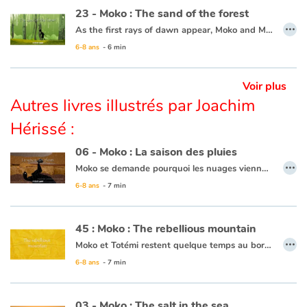
23 - Moko : The sand of the forest
…
As the first rays of dawn appear, Moko and Mei-Li head off to the forest to pick some plants that can’t be found anywhere else. Moko is following Mei-Li’s lead as she knows what to do. She picks a leaf and lets it float away, and Moko picks it up. All of a sudden, both his feet sink into the sand and he can’t get free. He calls out for help. Some fishermen come to his rescue and one of them throws him a line and they pull him to safety. Moko and Mei-Li head back towards the village thinking that the forest is jealous and possessive, since it clearly wanted to keep every leaf and every plant for itself.
6-8 ans
- 6 min
This book is available in French:
23 - Moko : Le sable de la forêt
Voir plus
Autres livres illustrés par Joachim
Hérissé :
06 - Moko : La saison des pluies
…
Moko se demande pourquoi les nuages viennent tous pleurer au même moment sur son village. Qu’est-ce qui les rend si tristes ? Il questionne le vieux du village qui lui propose d’attendre la fin de la saison des pluies pour comprendre. Une fois les pluies terminées, Moko retourne voir le vieux. Ce dernier lui dit que la réponse est dans les champs et les plantations. Moko découvre en effet que la pluie a permis de faire pousser tant de choses, que le village ne manque de rien. Il pense alors que les nuages ne sont pas tristes lorsqu’il pleut, mais qu’ils offrent toute leur eau pour que la terre soit fertile.
6-8 ans
- 7 min
Ce livre est disponible en anglais :
06 - Moko : The rainy season
45 : Moko : The rebellious mountain
…
Moko et Totémi restent quelque temps au bord de ce lac. Un matin, un immense bruit agite le village. C’est alors qu’une coulée de boue géante descend du flanc de la montagne et menace d’engloutir le village. Moko s’avance vers la coulée de boue en implorant la montagne d’épargner le village. Il se souvient de Meï-Li qui savait parler à la montagne. Il sort de sa poche la pierre précieuse qu’elle lui avait offerte et s’apprête à l’offrir comme avait fait Meï-Li au bord du volcan. Mais Totémi l’en empêche et lui offre le collier qu’elle a au cou. La montagne épargne le village et la boue se déverse dans le lac. Moko promet d’offrir un jour à Totémi ce qu’il aura de plus cher...
6-8 ans
- 7 min
Ce livre est disponible en français :
45 - Moko : Les montagnes se rebelle
03 - Moko : The salt in the sea