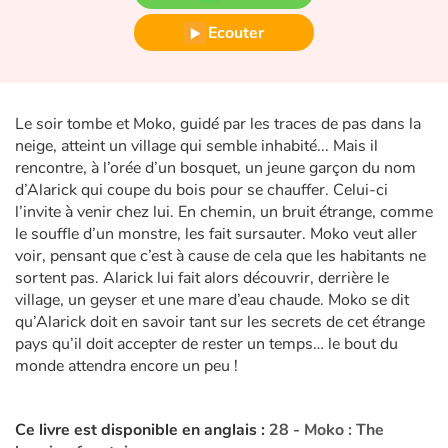
Fable, mythe, littérature et poésie
Ecouter
Princesses et princes, rois, reines et dragons
Ogres, monstres et sorcières
Le soir tombe et Moko, guidé par les traces de pas dans la
neige, atteint un village qui semble inhabité... Mais il
Héroïnes et héros
rencontre, à l’orée d’un bosquet, un jeune garçon du nom
d’Alarick qui coupe du bois pour se chauffer. Celui-ci
Écologie, nature, saisons
l’invite à venir chez lui. En chemin, un bruit étrange, comme
le souffle d’un monstre, les fait sursauter. Moko veut aller
Les animaux
voir, pensant que c’est à cause de cela que les habitants ne
sortent pas. Alarick lui fait alors découvrir, derrière le
village, un geyser et une mare d’eau chaude. Moko se dit
Voyage, épopée, enquête, aventure
qu’Alarick doit en savoir tant sur les secrets de cet étrange
pays qu’il doit accepter de rester un temps… le bout du
Autour du monde
monde attendra encore un peu !
Apprentissage
Ce livre est disponible en anglais :
28 - Moko : The