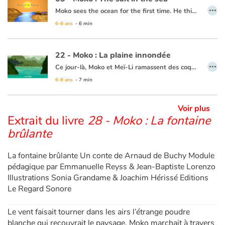
…
Moko sees the ocean for the first time. He thinks it is a huge river or lake, but when he tastes the water, he notices that it is salty. He wonders what sorcerer would have played such a trick. Back in his village, he asks an old wise man to cast a spell on the village’s river so that the drinking water never becomes salty. The wise man reassures him that this is not necessary, the water will never be salty and Moko is grateful that someone has already thought of protecting the village’s river.
6-8 ans
- 6 min
This book is available in French:
03 - Moko : Le sel de la mer
22 - Moko : La plaine innondée
…
Ce jour-là, Moko et Meï-Li ramassent des coquillages entre les rochers des plages de sable blanc pour décorer les maisons du village. Moko demande à Meï-Li s’ils ne peuvent pas aller sur d’autres plages pour trouver de beaux coquillages. Meï-Li apprécie l’idée et va demander à un pêcheur qui accepte de les emmener sur sa jonque. Au détour d’un village, Moko voit une grande plaine immense comme un lac. Il est persuadé que c’est la grande vague qui est venue déverser son eau sur les champs pour que le riz pousse. C’est alors que Meï-li ramasse un magnifique coquillage, Moko pense que c’est la mer qui offre un présent. Moko et Meï-Li sont heureux d’avoir vu tous ces beaux paysages et de revenir avec un superbe cadeau. Ils se disent que la mer connaît sans doute un chemin sous la terre, afin d’y envoyer parfois ses vagues pour abreuver les cultures, les rivières et les champs.
6-8 ans
- 7 min
Ce livre est disponible en anglais :
22 - Moko : The inundated plain
Voir plus
Extrait du livre
28 - Moko : La fontaine
brûlante
La fontaine brûlante Un conte de Arnaud de Buchy Module
pédagique par Emmanuelle Reyss & Jean-Baptiste Lorenzo
Illustrations Sonia Grandame & Joachim Hérissé Editions
Le Regard Sonore
Le vent faisait tourner dans les airs l’étrange poudre
blanche qui recouvrait le paysage. Moko marchait à travers