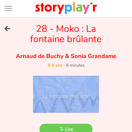
Connexion
Menu
Contenu
Recherche
Bibliothèque
Bas
de
page
Menu
➜
28 - Moko : La
EN
fontaine brûlante
Je me connecte
Arnaud de Buchy
&
Sonia Grandame
Tester gratuitement
6-8 ans
-
6 minutes
Bibliothèque
Prix
Accueil
Contes d'ici et d'ailleurs
Lire