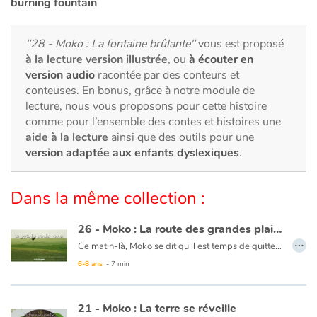
Art, espace, activité
burning fountain
Documentaires
"28 - Moko : La fontaine brûlante"
vous est proposé
à la lecture version illustrée
, ou
à écouter en
En famille
version audio
racontée par des conteurs et
conteuses. En bonus, grâce à notre module de
lecture, nous vous proposons pour cette histoire
Quotidien et loisirs
comme pour l’ensemble des contes et histoires une
aide à la lecture
ainsi que des outils pour une
À l'école
version adaptée aux enfants dyslexiques
.
Fêtes et évènements
Dans la même collection :
Amour et amitié
26 - Moko : La route des grandes plaines
…
Sujets de société
Ce matin-là, Moko se dit qu’il est temps de quitter le pays de Meï-Li, il prépare sa pirogue. Un homme vient lui expliquer qu’il doit prendre la route des grandes plaines pour continuer son voyage. Moko rentre au village dire adieu à Meï-Li. Moko se met en chemin et un matin, il atteint cette fameuse route où l’horizon est infini. Le vent se lève et une bourrasque fait tomber Moko. En voyant sa pierre par terre, Moko pense à Meï-Li et se dit qu’il doit continuer pour ceux qu’il laisse. Il avance, serrant contre lui la pierre précieuse. Le cœur de Moko reprend espoir car il sait qu’un jour, son voyage prendra fin en le ramenant à ceux qu’ils aiment.
6-8 ans
- 7 min
Émotions et sentiments
Ce livre est disponible en anglais :
26 - Moko : The route of the great plains
21 - Moko : La terre se réveille
Formats et illustrations