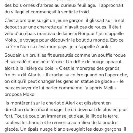
des bois ornés d’arbres au curieux feuillage. Il approchait
du village et commençait à sentir le froid.
C’est alors que surgit un jeune garçon, il glissait sur le sol
debout sur une charrette qui n’avait pas de roues. Il était
vêtu d’un épais manteau de laine. « Bonjour ! je m’appelle
Moko, je voyage pour découvrir le bout du monde. Est-ce
ici ? » « Non ici c’est mon pays, je m’appelle Alarik »
Soudain un bruit les fit sursautés comme un souffle roque
et saccadé d’une bête féroce. Un drôle de nuage apparut
alors à la lisière du bois. « C’est le monstres des grands
froids » dit Alarik. « Il crache sa colère quand on l’approche,
on dit qu’il peut changer les gens en statue de glace » « Je
peux essayer de lui parler comme me l’a appris Meili »
proposa Moko.
Ils montèrent sur le chariot d’Alarik et glissèrent en
direction du terrifiant nuage. Le cri devenait de plus en plus
fort. Tout à coup un immense jet d’eau jaillit de la terre,
souleva le chariot et le renversa au milieu de la poudre
glacée. Un épais nuage blanc aveuglait les deux garçons, il