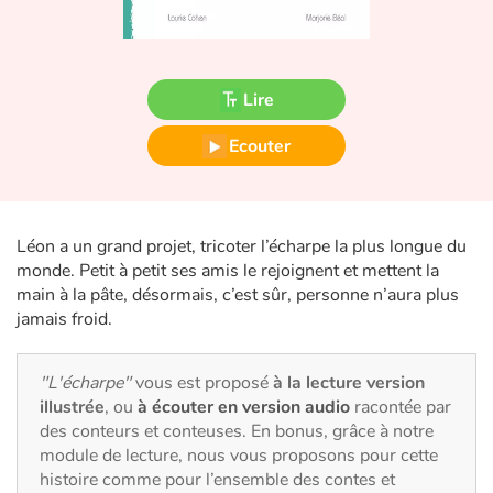
Fable, mythe, littérature et poésie
Princesses et princes, rois, reines et dragons
Lire
Ogres, monstres et sorcières
Ecouter
Héroïnes et héros
Écologie, nature, saisons
Léon a un grand projet, tricoter l’écharpe la plus longue du
monde. Petit à petit ses amis le rejoignent et mettent la
Les animaux
main à la pâte, désormais, c’est sûr, personne n’aura plus
jamais froid.
Voyage, épopée, enquête, aventure
"L'écharpe"
vous est proposé
à la lecture version
Autour du monde
illustrée
, ou
à écouter en version audio
racontée par
des conteurs et conteuses. En bonus, grâce à notre
Apprentissage
module de lecture, nous vous proposons pour cette
histoire comme pour l’ensemble des contes et