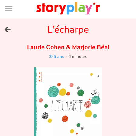
Connexion
Menu
Contenu
Recherche
Bibliothèque
Bas
de
page
Menu
➜
L'écharpe
EN
Je me connecte
Laurie Cohen
&
Marjorie Béal
3-5 ans
-
6 minutes
Tester gratuitement
Bibliothèque
Prix
Accueil
Contes d'ici et d'ailleurs