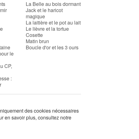
nts
La Belle au bois dormant
rmir
Jack et le haricot
magique
La laitière et le pot au lait
se
Le lièvre et la tortue
Cosette
Matin brun
taine
Boucle d'or et les 3 ours
pour le
au CP,
esse :
r
s uniquement des cookies nécessaires
ur en savoir plus, consultez notre