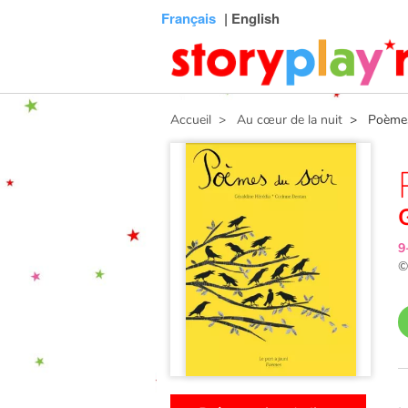
Connexion
Menu
Contenu
Recherche
Bibliothèque
Bas
Français
| English
de
page
Accueil
> Au cœur de la nuit
> Poèmes 
9