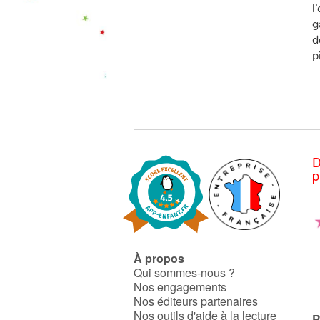
l
g
d
p
D
p
À propos
Qui sommes-nous ?
Nos engagements
Nos éditeurs partenaires
Nos outils d'aide à la lecture
R