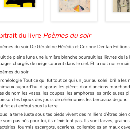
xtrait du livre
Poèmes du soir
oèmes du soir De Géraldine Hérédia et Corinne Dentan Editions 
uit de pleine lune une lumière blanche poursuit les lièvres de la 
uages chargés de neige courent dans le ciel. Et la nuit noire mai
oèmes du soir
rchéologie Tout ce qui fut tout ce qui un jour au soleil brilla le
nimaux aujourd’hui disparus les pièces d’or d’anciens marchands l
as de nom les vases, les coupes, les amphores les précieuses p
oisson les bijoux des jours de cérémonies les berceaux de jonc, le
ui fut est enfoui sous la terre.
ous la terre Juste sous tes pieds vivent des milliers d’êtres bien c
e sont pas nés pour toi, ils n’existent pas. Ils sont larves, grain
actéries, fourmis escargots, acariens, collemboles animaux cav