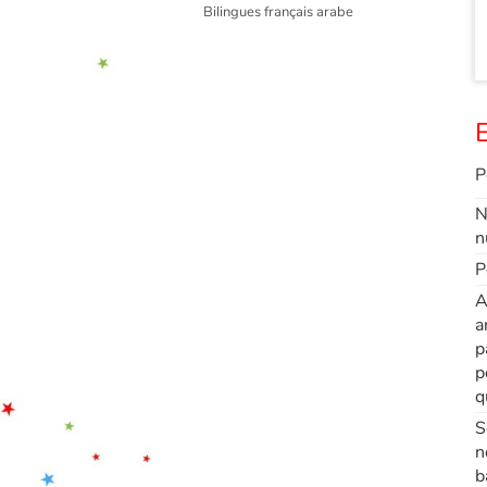
Bilingues français arabe
E
P
N
n
P
A
a
p
p
q
S
n
b