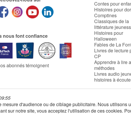
Contes pour enfa
Histoires pour do
Comptines
Classiques de la
littérature jeunes
Histoires pour
ls nous font confiance
Halloween
Fables de La Fon
Livres de lecture 
CP
Apprendre à lire 
os abonnés témoignent
méthodes
Livres audio jeun
histoires à écoute
 09:55
 de mesure d'audience ou de ciblage publicitaire. Nous utilison
nt sur notre site, vous acceptez l'utilisation de ces cookies. Po