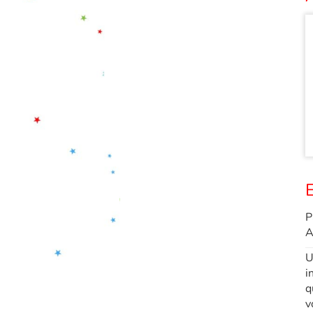
E
P
A
U
i
q
v