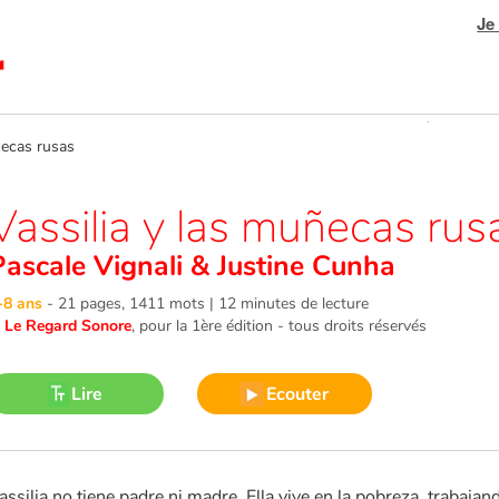
Je
ecas rusas
Vassilia y las muñecas rus
Pascale Vignali
&
Justine Cunha
-8 ans
-
21 pages, 1411 mots | 12 minutes de lecture
©
Le Regard Sonore
, pour la 1ère édition - tous droits réservés
Lire
Ecouter
assilia no tiene padre ni madre. Ella vive en la pobreza, trabaja