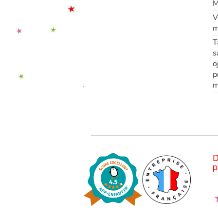
M
V
m
T
s
o
p
m
D
p