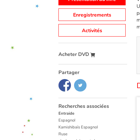
U
p
Enregistrements
m
m
Activités
Acheter DVD
Partager
D
Recherches associées
Entraide
Espagnol
Kamishibaïs Espagnol
Ruse