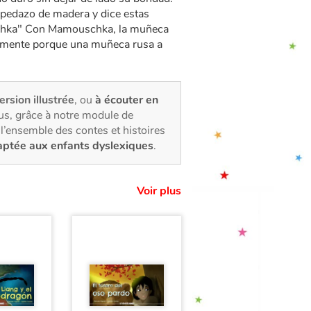
n pedazo de madera y dice estas
schka" Con Mamouschka, la muñeca
ialmente porque una muñeca rusa a
ersion illustrée
, ou
à écouter en
us, grâce à notre module de
l’ensemble des contes et histoires
aptée aux enfants dyslexiques
.
Voir plus