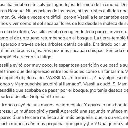
assilia amaba este salvaje lugar, lejos del ruido de la ciudad. Des
ran Bosque. Ni las peleas de los osos, ni los tristes aullidos no
emor. Su vida a veces era difícil, pero a Vassilia le encantaba es
inos y ver cómo el sol sacaba flores de luz desde la maleza de su
n día de otoño, Vassilia estaba recogiendo leña para el inviern
omo el de un trueno retumbando en el bosque. La tierra tembló b
isparado a través de los árboles detrás de ella. Era tirado por 
rillantes brasas rojas. Sus pezuñas sacaban chispas. Sentada en
ompió el aire con su látigo.
assilia evitó por muy poco, la espantosa aparición que pasó a su
el trineo que desapareció entre los árboles como un fantasma. Vas
ecogió el objeto caído. VASSILIA Un tronco... ¡Y hay algo escrito
ronco y Mamouschka acudirá al llamado". Vassilia dudó. Si Mamo
esadilla que acababa de pasar por el bosque, ¡no tenía deseos de
poderó de ella. Golpeó el tronco...
l tronco cayó de sus manos de inmediato. Y apareció una bonit
ereza. ¡La muñeca giró y ¡tará! Apareció una segunda muñeca má
pareció una tercera muñeca aún más pequeña, que, a su vez, se d
uarta muñeca aún más pequeña, que giró y ¡tará! Una quinta y ú