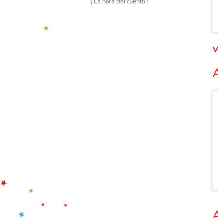
¡ La hora del cuento !
V
A
A