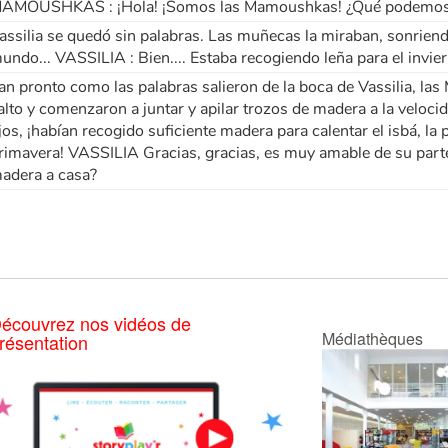
AMOUSHKAS : ¡Hola! ¡Somos las Mamoushkas! ¿Qué podemos h
assilia se quedó sin palabras. Las muñecas la miraban, sonriend
undo... VASSILIA : Bien.... Estaba recogiendo leña para el invier
an pronto como las palabras salieron de la boca de Vassilia, l
alto y comenzaron a juntar y apilar trozos de madera a la velocid
jos, ¡habían recogido suficiente madera para calentar el isbá, la 
rimavera! VASSILIA Gracias, gracias, es muy amable de su parte.
adera a casa?
écouvrez nos vidéos de
Médiathèques
résentation