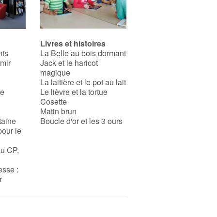
Livres et histoires
nts
La Belle au bois dormant
rmir
Jack et le haricot
magique
La laitière et le pot au lait
se
Le lièvre et la tortue
Cosette
Matin brun
taine
Boucle d'or et les 3 ours
pour le
au CP,
esse :
r