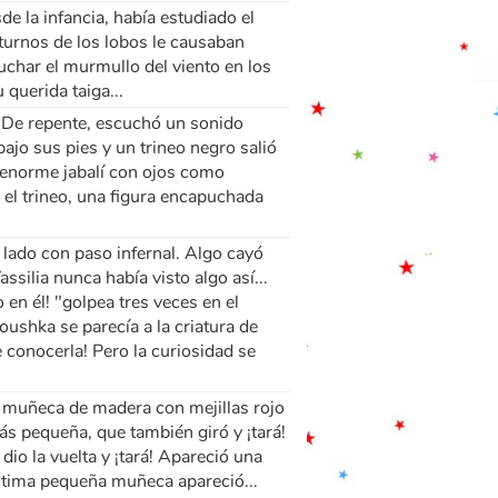
de la infancia, había estudiado el
cturnos de los lobos le causaban
cuchar el murmullo del viento en los
 querida taiga...
o. De repente, escuchó un sonido
ajo sus pies y un trineo negro salió
un enorme jabalí con ojos como
 el trineo, una figura encapuchada
 lado con paso infernal. Algo cayó
silia nunca había visto algo así...
 en él! "golpea tres veces en el
ushka se parecía a la criatura de
 conocerla! Pero la curiosidad se
a muñeca de madera con mejillas rojo
s pequeña, que también giró y ¡tará!
io la vuelta y ¡tará! Apareció una
ltima pequeña muñeca apareció...