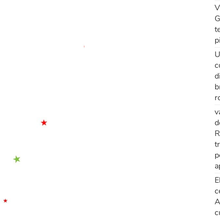
V
G
t
p
U
c
d
b
r
v
d
R
t
p
a
E
c
A
c