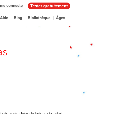
 me connecte
Tester gratuitement
|
|
|
Aide
Blog
Bibliothèque
Âges
as
ndo duro sin dejar de lado su bondad.