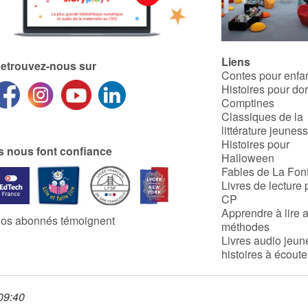
Liens
etrouvez-nous sur
Contes pour enfa
Histoires pour do
Comptines
Classiques de la
littérature jeunes
Histoires pour
ls nous font confiance
Halloween
Fables de La Fon
Livres de lecture 
CP
Apprendre à lire 
os abonnés témoignent
méthodes
Livres audio jeun
histoires à écoute
 09:40