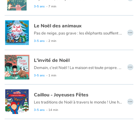
3-5 ans
- 7 min
Le Noël des animaux
…
Pas de neige, pas grave : les éléphants soufflent des confettis blancs par leur trompe et la magie opère. Les grenouilles s'égosillent en chantant Petit Papa Noël. Les vaches essaient de passer par la cheminée. Les petits crocos mangent les cadeaux, le hibou nous chouette à tous un joyeux Noël ! Éclats de rire et poésie au rendez-vous.
3-5 ans
- 2 min
L'invité de Noël
…
Demain, c’est Noël ! La maison est toute propre. Le gâteau est prêt. Le sapin est décoré. Aujourd’hui, c’est Noël ! Oh non, quelqu’un a taché le tapis ! Quelqu’un a croqué dans le gâteau. Quelqu’un a cassé une branche du sapin. Oh ! mais... regardez sous le sapin !
3-5 ans
- 1 min
Caillou - Joyeuses Fêtes
…
Les traditions de Noël à travers le monde ! Une histoire par jour avant le jour de Noël. La famille de Caillou et ses amis se préparent pour la grande fête de Noël.
Chaque soir, à la manière d'un calendrier de l'Avent, Caillou découvre de quelle façon les enfants du monde entier célèbrent leurs fêtes préférées.
3-5 ans
- 14 min
Une belle façon de voyager à travers les traditions de Noël.
Ce livre existe aussi en anglais :
Caillou - Happy Holidays!