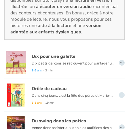
disponibles sur Storyplay’r
à la lecture en version
Fable, mythe, littérature et poésie
illustrée
, ou
à écouter en version audio
racontée par
des conteurs et conteuses. En bonus, grâce à notre
Princesses et princes, rois, reines et dragons
module de lecture, nous vous proposons pour ces
histoires une
aide à la lecture
et une
version
Ogres, monstres et sorcières
adaptée aux enfants dyslexiques
.
Héroïnes et héros
Dix pour une galette
Écologie, nature, saisons
…
Dix petits garçons se retrouvent pour partager une galette. Passe encore qu’il n’y ait pas de reine potentielle dans l’assemblée, mais pas de fève, c’est triste. Ils vont prendre les choses en main pour que cette histoire se termine bien...
3-5 ans
- 3 min
Les animaux
Voyage, épopée, enquête, aventure
Drôle de cadeau
…
Dans cinq jours, c'est la fête des pères et Marie-Lou n'a pas de cadeau. Le ouistiti qu'elle a fait à l'école est raté. Ses autres idées sont trop difficiles à réaliser. Et sa tirelire désespérément vide. Pourtant, Marie-Lou est bien décidée à offrir à son papa un cadeau magnifique, surprenant, original. Un cadeau qu'il n'oubliera jamais. Et quand Marie-Lou a décidé quelque chose...
Autour du monde
6-8 ans
- 19 min
Apprentissage
Du swing dans les pattes
…
Venez donc assister aux géniales auditions des animaux danseurs animés de passion. Virtuose Nours Riev en chorégraphe expert, assisté d'Arabesque, danseuse étoile légère, vont aller dénicher toutes les perles rares pour vous les révéler quand viendra le grand soir !