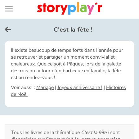
Connexion
Menu
Contenu
Recherche
Bibliothèque
Bas
de
page
Menu
➜
EN
C'est la fête !
Je me connecte
Il existe beaucoup de temps forts dans l’année pour
se retrouver et partager un moment convivial et
Tester gratuitement
chaleureux. Que ce soit à Pâques, lors de la galette
des rois ou autour d’un barbecue en famille, la fête
Bibliothèque
est au rendez-vous !
Voir aussi :
Mariage
|
Joyeux anniversaire !
|
Histoires
de Noël
Prix
Accueil
Contes d'ici et d'ailleurs
Tous les livres de la thématique
C'est la fête !
sont