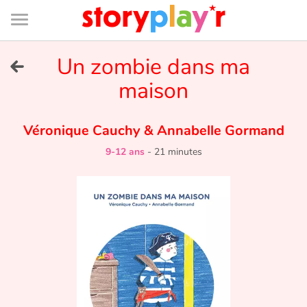
Connexion
Menu
Contenu
Recherche
Bibliothèque
Bas
de
page
Menu
➜
Un zombie dans ma
EN
maison
Je me connecte
Véronique Cauchy
&
Annabelle Gormand
Tester gratuitement
9-12 ans
-
21 minutes
Bibliothèque
Prix
Accueil
Contes d'ici et d'ailleurs