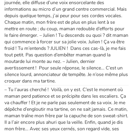
journée, elle diffuse d’une voix ensorcelante des
informations au micro d’un grand centre commercial. Mais
depuis quelque temps, j’ai peur pour ses cordes vocales.
Chaque matin, mon frère est de plus en plus lent à se
mettre en route ; du coup, maman redouble d’efforts pour
le faire émerger. – Julien ! Tu descends ou quoi ? dit maman
qui commence à forcer sur sa jolie voix. Julien ! Ça va être
froid ! Tu m’entends ? JULIEN ! Dans ces cas-là, je me fais
tout petit. Pas question d’embêter maman quand la
moutarde lui monte au nez. – Julien, dernier
avertissement ! Pour seule réponse, le silence... C’est un
silence lourd, annonciateur de tempête. Je n’ose même plus
croquer dans ma tartine.
– Tu l’auras cherché ! Voilà, on y est. C’est le moment où
maman perd patience et se précipite dans les escaliers. Ça
va chauffer ! Et je ne parle pas seulement de sa voix. Je me
dépêche d’engloutir ma tartine, on ne sait jamais. Ce matin,
maman traîne mon frère par la capuche de son sweat-shirt.
Il a l’air encore plus ahuri que la veille. Enfin, quand je dis
mon frère... Avec ses yeux cernés, son regard vide, ses