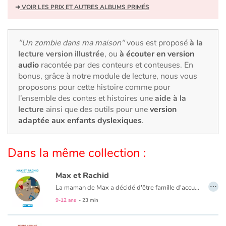
Art, espace, activité
➜
VOIR LES PRIX ET AUTRES ALBUMS PRIMÉS
Documentaires
"Un zombie dans ma maison"
vous est proposé
à la
En famille
lecture version illustrée
, ou
à écouter en version
audio
racontée par des conteurs et conteuses. En
Quotidien et loisirs
bonus, grâce à notre module de lecture, nous vous
proposons pour cette histoire comme pour
l’ensemble des contes et histoires une
aide à la
À l'école
lecture
ainsi que des outils pour une
version
adaptée aux enfants dyslexiques
.
Fêtes et évènements
Amour et amitié
Dans la même collection :
Sujets de société
Max et Rachid
…
La maman de Max a décidé d'être famille d'accueil le temps des vacances d'été. "Il faut savoir partager" dit-elle. Rachid, le même âge que Max, débarque un beau jour à la campagne. Campagne/Ville ou Bouseu/Rebeu ? Beaucoup de choses les opposent à priori mais deux garçons de 10 ans ça peut aussi avoir de nombreux points communs.
Émotions et sentiments
9-12 ans
- 23 min
Formats et illustrations