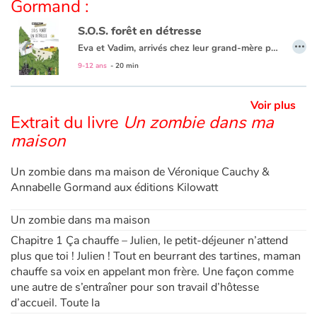
Gormand :
S.O.S. forêt en détresse
Apprendre les langues
…
Eva et Vadim, arrivés chez leur grand-mère pour les vacances d’été, sont impatients de retrouver leur cabane haut perchée. Enfouie dans les arbres, cette cabane c’est leur quartier général depuis laquelle ils observent la forêt qui les entoure. Mais cette année, à peine arrivés dans leur QG, ils découvrent d’énormes trous qui ont transformé la forêt en gruyère ! En allant y regarder de plus près, Eva et Vadim découvrent des empreintes qui les mènent à un bulldozer et un camion. Il est temps de prévenir Ignace, le garde forestier. Tous les trois vont mener l’enquête pour découvrir un abattage illégal d’arbres...
9-12 ans
- 20 min
Dyslexie, troubles de la lecture
Nos listes de lecture
Voir plus
Extrait du livre
Un zombie dans ma
maison
Les plus lus
Un zombie dans ma maison de Véronique Cauchy &
Coups de coeur
Annabelle Gormand aux éditions Kilowatt
Un zombie dans ma maison
Chapitre 1 Ça chauffe – Julien, le petit-déjeuner n’attend
plus que toi ! Julien ! Tout en beurrant des tartines, maman
chauffe sa voix en appelant mon frère. Une façon comme
une autre de s’entraîner pour son travail d’hôtesse
d’accueil. Toute la