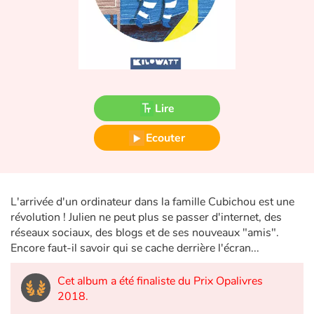
Fable, mythe, littérature et poésie
Princesses et princes, rois, reines et dragons
Ogres, monstres et sorcières
Lire
Héroïnes et héros
Ecouter
Écologie, nature, saisons
Les animaux
L'arrivée d'un ordinateur dans la famille Cubichou est une
Voyage, épopée, enquête, aventure
révolution ! Julien ne peut plus se passer d'internet, des
réseaux sociaux, des blogs et de ses nouveaux "amis".
Autour du monde
Encore faut-il savoir qui se cache derrière l'écran...
Cet album a été finaliste du Prix Opalivres
Apprentissage
2018.