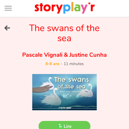
Connexion
Menu
Contenu
Recherche
Bibliothèque
Bas
de
page
Menu
➜
The swans of the
EN
sea
Je me connecte
Pascale Vignali
&
Justine Cunha
Tester gratuitement
6-8 ans
-
11 minutes
Bibliothèque
Prix
Accueil
Contes d'ici et d'ailleurs
Lire