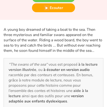
Fable, mythe, littérature et poésie
Ecouter
Princesses et princes, rois, reines et dragons
Ogres, monstres et sorcières
A young boy dreamed of taking a boat to the sea. Then
three mysterious and familiar swans appeared on the
Héroïnes et héros
surface of the water. Riding a wood board, the boy went to
sea to try and catch the birds ... But without ever reaching
Écologie, nature, saisons
them, he soon found himself in the middle of the sea...
Les animaux
"The swans of the sea"
vous est proposé
à la lecture
version illustrée
, ou
à écouter en version audio
Voyage, épopée, enquête, aventure
racontée par des conteurs et conteuses. En bonus,
grâce à notre module de lecture, nous vous
Autour du monde
proposons pour cette histoire comme pour
l’ensemble des contes et histoires une
aide à la
lecture
ainsi que des outils pour une
version
Apprentissage
adaptée aux enfants dyslexiques
.