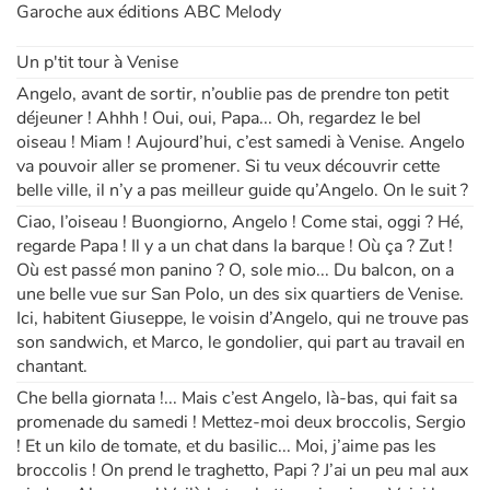
Garoche aux éditions ABC Melody
Un p'tit tour à Venise
Angelo, avant de sortir, n’oublie pas de prendre ton petit
déjeuner ! Ahhh ! Oui, oui, Papa... Oh, regardez le bel
oiseau ! Miam ! Aujourd’hui, c’est samedi à Venise. Angelo
va pouvoir aller se promener. Si tu veux découvrir cette
belle ville, il n’y a pas meilleur guide qu’Angelo. On le suit ?
Ciao, l’oiseau ! Buongiorno, Angelo ! Come stai, oggi ? Hé,
regarde Papa ! Il y a un chat dans la barque ! Où ça ? Zut !
Où est passé mon panino ? O, sole mio... Du balcon, on a
une belle vue sur San Polo, un des six quartiers de Venise.
Ici, habitent Giuseppe, le voisin d’Angelo, qui ne trouve pas
son sandwich, et Marco, le gondolier, qui part au travail en
chantant.
Che bella giornata !... Mais c’est Angelo, là-bas, qui fait sa
promenade du samedi ! Mettez-moi deux broccolis, Sergio
! Et un kilo de tomate, et du basilic... Moi, j’aime pas les
broccolis ! On prend le traghetto, Papi ? J’ai un peu mal aux