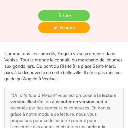
Fable, mythe, littérature et poésie
Lire
Princesses et princes, rois, reines et dragons
Ecouter
Ogres, monstres et sorcières
Héroïnes et héros
Comme tous les samedis, Angelo va se promener dans
Écologie, nature, saisons
Venise. Tout le monde le connaît, du marchand de légumes
aux gondoliers. Du pont du Rialto à la place Saint-Marc,
pars à la découverte de cette belle ville. Il n'y a pas meilleur
Les animaux
guide qu'Angelo à Venise !
Voyage, épopée, enquête, aventure
"Un p'tit tour à Venise"
vous est proposé
à la lecture
Autour du monde
version illustrée
, ou
à écouter en version audio
racontée par des conteurs et conteuses. En bonus,
grâce à notre module de lecture, nous vous
Apprentissage
proposons pour cette histoire comme pour
l’ensemble des contes et histoires une
aide à la