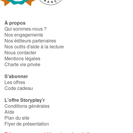
Catalogue anglais
À propos
Qui sommes-nous ?
Nos engagements
Contraste +
Nos éditeurs partenaires
Nos outils d'aide à la lecture
Nous contacter
Aide
Mentions légales
Charte vie privée
Accueil
S'abonner
Les offres
Famille
Code cadeau
Écoles
L'offre Storyplay'r
Conditions générales
Aide
Médiathèques
Plan du site
Flyer de présentation
Vidéos & Tutoriaux