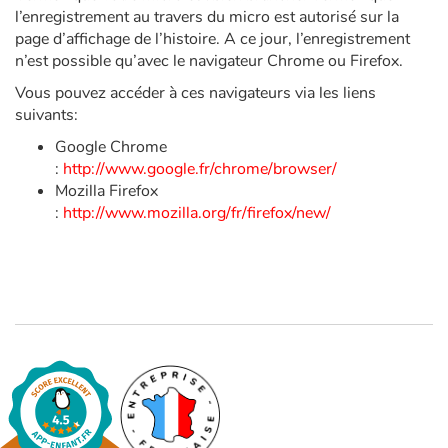
Art, espace, activité
l’enregistrement au travers du micro est autorisé sur la
page d’affichage de l’histoire. A ce jour, l’enregistrement
Documentaires
n’est possible qu’avec le navigateur Chrome ou Firefox.
Vous pouvez accéder à ces navigateurs via les liens
En famille
suivants:
Google Chrome
Quotidien et loisirs
:
http://www.google.fr/chrome/browser/
Mozilla Firefox
À l'école
:
http://www.mozilla.org/fr/firefox/new/
Fêtes et évènements
Amour et amitié
Sujets de société
Émotions et sentiments
Formats et illustrations