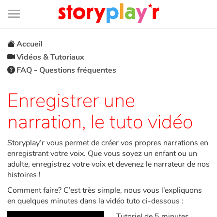
Connexion
Menu
Contenu
Recherche
Bibliothèque
Bas
de
page
Menu
➜
EN
Accueil
Vidéos & Tutoriaux
Je me connecte
FAQ - Questions fréquentes
Tester gratuitement
Enregistrer une
narration, le tuto vidéo
Bibliothèque
Storyplay’r vous permet de créer vos propres narrations en
Prix
enregistrant votre voix. Que vous soyez un enfant ou un
adulte, enregistrez votre voix et devenez le narrateur de nos
Accueil
histoires !
Comment faire? C’est très simple, nous vous l’expliquons
Contes d'ici et d'ailleurs
en quelques minutes dans la vidéo tuto ci-dessous :
Tutoriel de 5 minutes