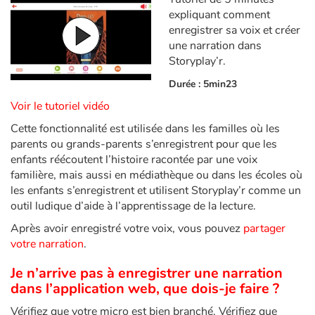
Fable, mythe, littérature et poésie
expliquant comment
enregistrer sa voix et créer
Princesses et princes, rois, reines et dragons
une narration dans
Storyplay’r.
Ogres, monstres et sorcières
Durée : 5min23
Voir le tutoriel vidéo
Héroïnes et héros
Cette fonctionnalité est utilisée dans les familles où les
parents ou grands-parents s’enregistrent pour que les
Écologie, nature, saisons
enfants réécoutent l’histoire racontée par une voix
familière, mais aussi en médiathèque ou dans les écoles où
Les animaux
les enfants s’enregistrent et utilisent Storyplay’r comme un
outil ludique d’aide à l’apprentissage de la lecture.
Voyage, épopée, enquête, aventure
Après avoir enregistré votre voix, vous pouvez
partager
votre narration
.
Autour du monde
Je n’arrive pas à enregistrer une narration
Apprentissage
dans l’application web, que dois-je faire ?
Vérifiez que votre micro est bien branché. Vérifiez que