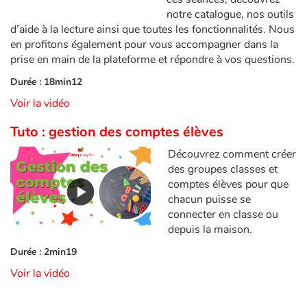
Fable, mythe, littérature et poésie
notre catalogue, nos outils
d’aide à la lecture ainsi que toutes les fonctionnalités. Nous
Princesses et princes, rois, reines et dragons
en profitons également pour vous accompagner dans la
prise en main de la plateforme et répondre à vos questions.
Ogres, monstres et sorcières
Durée : 18min12
Voir la vidéo
Héroïnes et héros
Tuto : gestion des comptes élèves
Écologie, nature, saisons
Découvrez comment créer
des groupes classes et
Les animaux
comptes élèves pour que
chacun puisse se
Voyage, épopée, enquête, aventure
connecter en classe ou
depuis la maison.
Autour du monde
Durée : 2min19
Voir la vidéo
Apprentissage