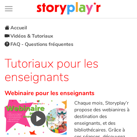
Connexion
Menu
Contenu
Recherche
Bibliothèque
Bas
de
page
Menu
➜
EN
Accueil
Vidéos & Tutoriaux
Je me connecte
FAQ - Questions fréquentes
Tester gratuitement
Tutoriaux pour les
enseignants
Bibliothèque
Webinaire pour les enseignants
Prix
Chaque mois, Storyplay’r
propose des webianires à
Accueil
destination des
enseignants, et des
Contes d'ici et d'ailleurs
bibliothécaires. Grâce à
ces séances, découvrez