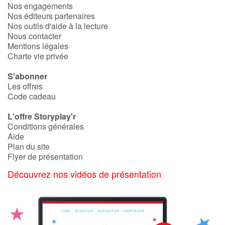
Nos engagements
Nos éditeurs partenaires
Nos outils d'aide à la lecture
Blog
Nous contacter
Mentions légales
Actualités
Charte vie privée
S'abonner
Par thématique
Les offres
Code cadeau
Rencontres et témoignages
L'offre Storyplay'r
Conditions générales
Contes d'ici et d'ailleurs
Aide
Plan du site
Autour de la lecture
Flyer de présentation
Découvrez nos vidéos de présentation
Apprendre à lire
Livre audio
Activités et ateliers