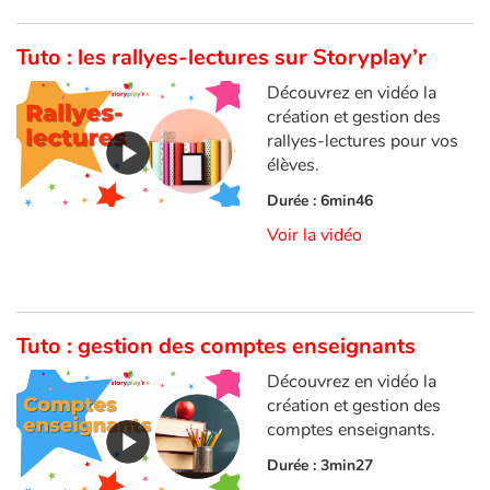
Art, espace, activité
Tuto : les rallyes-lectures sur Storyplay’r
Documentaires
Découvrez en vidéo la
En famille
création et gestion des
rallyes-lectures pour vos
Quotidien et loisirs
élèves.
Durée : 6min46
À l'école
Voir la vidéo
Fêtes et évènements
Amour et amitié
Tuto : gestion des comptes enseignants
Sujets de société
Découvrez en vidéo la
création et gestion des
comptes enseignants.
Émotions et sentiments
Durée : 3min27
Formats et illustrations