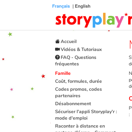
Connexion
Menu
Contenu
Recherche
Bibliothèque
Bas
Français
| English
de
page
Accueil
Vidéos & Tutoriaux
FAQ - Questions
S
fréquentes
d
Famille
N
p
Coût, formules, durée
d
Codes promos, codes
partenaires
C
Désabonnement
P
Sécuriser l'appli Storyplay'r :
:
mode d'emploi
Raconter à distance en