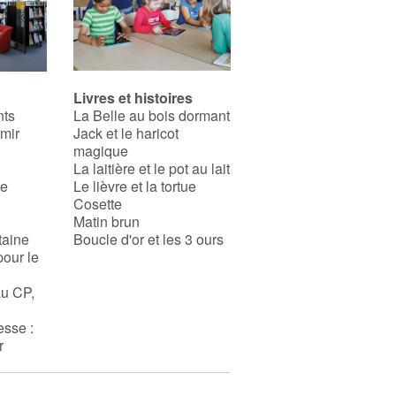
Livres et histoires
nts
La Belle au bois dormant
rmir
Jack et le haricot
magique
La laitière et le pot au lait
se
Le lièvre et la tortue
Cosette
Matin brun
taine
Boucle d'or et les 3 ours
pour le
au CP,
esse :
r