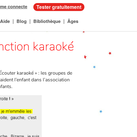
 me connecte
Tester gratuitement
|
|
|
Aide
Blog
Bibliothèque
Âges
onction karaoké
 Écouter karaoké » : les groupes de
ident l’enfant dans l’association
fants.