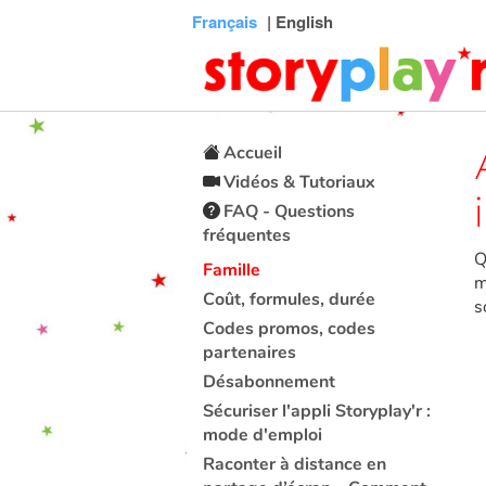
Connexion
Menu
Contenu
Recherche
Bibliothèque
Bas
Français
| English
de
page
Accueil
Vidéos & Tutoriaux
FAQ - Questions
fréquentes
Q
Famille
m
Coût, formules, durée
s
Codes promos, codes
partenaires
Désabonnement
Sécuriser l'appli Storyplay'r :
mode d'emploi
Raconter à distance en