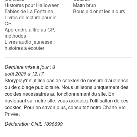
Histoires pour Halloween
Matin brun
Fables de La Fontaine
Boucle d'or et les 3 ours
Apprendre les langues
Livres de lecture pour le
CP
Apprendre à lire au CP,
Dyslexie, troubles de la lecture
méthodes
Livres audio jeunesse :
Nos listes de lecture
histoires à écouter
Les plus lus
Dernière mise à jour : 8
août 2026 à 12:17
Coups de coeur
Storyplay'r n'utilise pas de cookies de mesure d'audience
ou de ciblage publicitaire. Nous utilisons uniquement des
cookies nécessaires au fonctionnement du site. En
naviguant sur notre site, vous acceptez l'utilisation de ces
cookies. Pour en savoir plus, consultez notre
Charte Vie
Privée
.
Déclaration CNIL 1896899