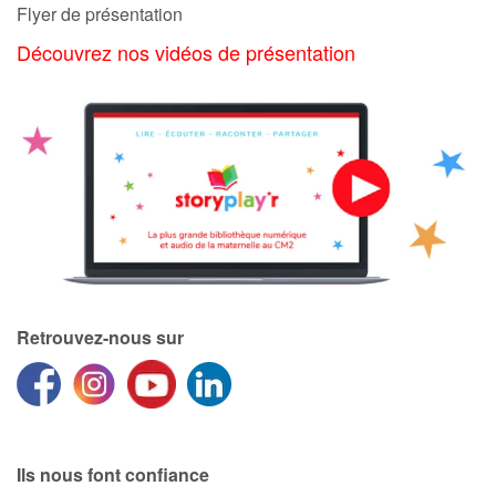
Flyer de présentation
Découvrez nos vidéos de présentation
Catalogue anglais
Contraste +
Aide
Accueil
Famille
Retrouvez-nous sur
Écoles
Médiathèques
Ils nous font confiance
Vidéos & Tutoriaux