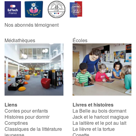
Blog
Nos abonnés témoignent
Actualités
Médiathèques
Écoles
Par thématique
Rencontres et témoignages
Contes d'ici et d'ailleurs
Autour de la lecture
Liens
Livres et histoires
Apprendre à lire
Contes pour enfants
La Belle au bois dormant
Histoires pour dormir
Jack et le haricot magique
Livre audio
Comptines
La laitière et le pot au lait
Classiques de la littérature
Le lièvre et la tortue
jeunesse
Cosette
Activités et ateliers