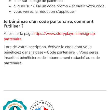
aller sur la page de paiement
Fable, mythe, littérature et poésie
cliquer sur « J’ai un code promo » et saisir votre code
vous verrez la réduction s’appliquer
Princesses et princes, rois, reines et dragons
Je bénéficie d’un code partenaire, comment
l’utiliser ?
Ogres, monstres et sorcières
Allez sur la page
https://www.storyplayr.com/signup-
Héroïnes et héros
partenaire
Lors de votre inscription, écrivez le code dont vous
Écologie, nature, saisons
bénéficiez dans la case « Code partenaire ». Vous serez
inscrit et bénéficierez de l’abonnement rattaché au code
Les animaux
partenaire.
Voyage, épopée, enquête, aventure
Autour du monde
Apprentissage