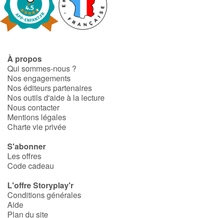
Art, espace, activité
Documentaires
En famille
À propos
Qui sommes-nous ?
Quotidien et loisirs
Nos engagements
Nos éditeurs partenaires
À l'école
Nos outils d'aide à la lecture
Nous contacter
Mentions légales
Fêtes et évènements
Charte vie privée
Amour et amitié
S'abonner
Les offres
Code cadeau
Sujets de société
L'offre Storyplay'r
Émotions et sentiments
Conditions générales
Aide
Plan du site
Formats et illustrations