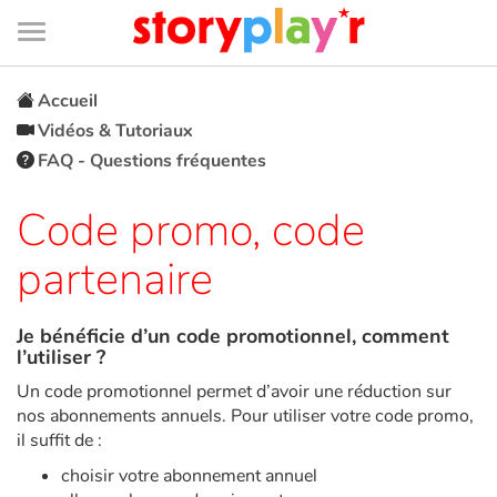
Connexion
Menu
Contenu
Recherche
Bibliothèque
Bas
de
page
Menu
➜
EN
Accueil
Vidéos & Tutoriaux
Je me connecte
FAQ - Questions fréquentes
Tester gratuitement
Code promo, code
partenaire
Bibliothèque
Je bénéficie d’un code promotionnel, comment
Prix
l’utiliser ?
Un code promotionnel permet d’avoir une réduction sur
Accueil
nos abonnements annuels. Pour utiliser votre code promo,
il suffit de :
Contes d'ici et d'ailleurs
choisir votre abonnement annuel