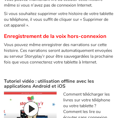
même si vous n’avez pas de connexion Internet.
Catalogue anglais
Si vous souhaitez supprimer votre histoire de votre tablette
ou téléphone, il vous suffit de cliquer sur « Supprimer de
cet appareil ».
Contraste +
Enregistrement de la voix hors-connexion
Vous pouvez même enregistrer des narrations sur cette
Aide
histoire. Ces narrations seront automatiquement envoyées
au serveur Storyplay’r pour être sauvegardées la prochaine
Accueil
fois que vous connecterez votre tablette à Internet.
Famille
Tutoriel vidéo : utilisation offline avec les
applications Android et iOS
Écoles
Comment télécharger les
Médiathèques
livres sur votre téléphone
ou votre tablette ?
Comment les lire ou
Vidéos & Tutoriaux
écouter sans connexion