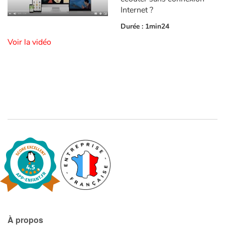
Internet ?
Durée : 1min24
Blog
Voir la vidéo
Actualités
Par thématique
Rencontres et témoignages
Contes d'ici et d'ailleurs
Autour de la lecture
Apprendre à lire
Livre audio
À propos
Activités et ateliers