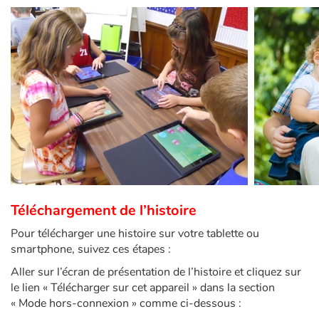
Fable, mythe, littérature et poésie
Princesses et princes, rois, reines et dragons
Ogres, monstres et sorcières
Héroïnes et héros
Écologie, nature, saisons
Les animaux
Téléchargement de l’histoire
Voyage, épopée, enquête, aventure
Pour télécharger une histoire sur votre tablette ou
smartphone, suivez ces étapes :
Autour du monde
Aller sur l’écran de présentation de l’histoire et cliquez sur
Apprentissage
le lien « Télécharger sur cet appareil » dans la section
« Mode hors-connexion » comme ci-dessous :