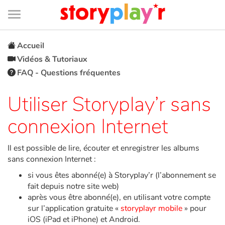
Connexion
Menu
Contenu
Recherche
Bibliothèque
Bas
de
page
Menu
➜
EN
Accueil
Vidéos & Tutoriaux
Je me connecte
FAQ - Questions fréquentes
Tester gratuitement
Utiliser Storyplay’r sans
connexion Internet
Bibliothèque
Il est possible de lire, écouter et enregistrer les albums
Prix
sans connexion Internet :
si vous êtes abonné(e) à Storyplay’r (l’abonnement se
Accueil
fait depuis notre site web)
après vous être abonné(e), en utilisant votre compte
Contes d'ici et d'ailleurs
sur l’application gratuite «
storyplayr mobile
» pour
iOS (iPad et iPhone) et Android.