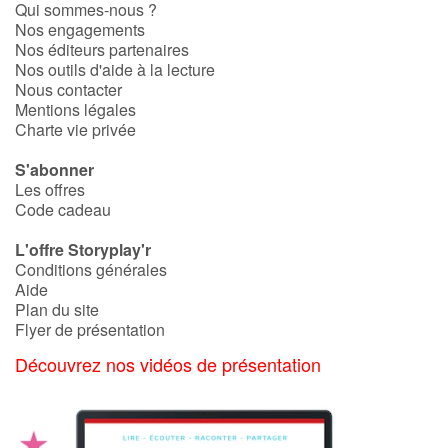
Qui sommes-nous ?
Nos engagements
Apprendre les langues
Nos éditeurs partenaires
Nos outils d'aide à la lecture
Nous contacter
Dyslexie, troubles de la lecture
Mentions légales
Charte vie privée
Nos listes de lecture
S'abonner
Les offres
Les plus lus
Code cadeau
Coups de coeur
L'offre Storyplay'r
Conditions générales
Aide
Plan du site
Flyer de présentation
Découvrez nos vidéos de présentation