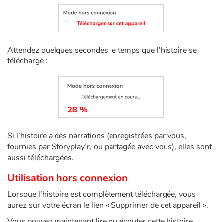
Art, espace, activité
Documentaires
Attendez quelques secondes le temps que l’histoire se
En famille
télécharge :
Quotidien et loisirs
À l'école
Fêtes et évènements
Si l’histoire a des narrations (enregistrées par vous,
fournies par Storyplay’r, ou partagée avec vous), elles sont
Amour et amitié
aussi téléchargées.
Sujets de société
Utilisation hors connexion
Lorsque l’histoire est complètement téléchargée, vous
Émotions et sentiments
aurez sur votre écran le lien « Supprimer de cet appareil ».
Formats et illustrations
Vous pouvez maintenant lire ou écouter cette histoire