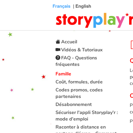
Connexion
Menu
Contenu
Recherche
Bibliothèque
Bas
Français
| English
de
page
Accueil
Vidéos & Tutoriaux
FAQ - Questions
Q
fréquentes
L
Famille
p
Coût, formules, durée
c
Codes promos, codes
C
partenaires
Désabonnement
P
c
Sécuriser l'appli Storyplay'r :
mode d'emploi
P
Raconter à distance en