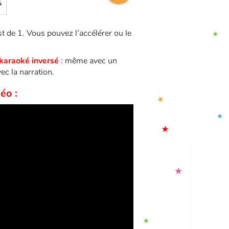
st de 1. Vous pouvez l’accélérer ou le
karaoké
inversé
: même avec un
ec la narration.
éo :