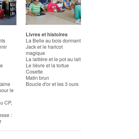
Livres et histoires
nts
La Belle au bois dormant
rmir
Jack et le haricot
magique
La laitière et le pot au lait
se
Le lièvre et la tortue
Cosette
Matin brun
taine
Boucle d'or et les 3 ours
pour le
au CP,
esse :
r