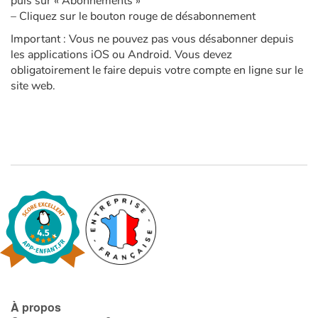
puis sur « Abonnements »
Fable, mythe, littérature et poésie
– Cliquez sur le bouton rouge de désabonnement
Important : Vous ne pouvez pas vous désabonner depuis
Princesses et princes, rois, reines et dragons
les applications iOS ou Android. Vous devez
obligatoirement le faire depuis votre compte en ligne sur le
Ogres, monstres et sorcières
site web.
Héroïnes et héros
Écologie, nature, saisons
Les animaux
Voyage, épopée, enquête, aventure
Autour du monde
Apprentissage
À propos