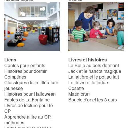
Blog
Actualités
Par thématique
Rencontres et témoignages
Liens
Livres et histoires
Contes pour enfants
La Belle au bois dormant
Histoires pour dormir
Jack et le haricot magique
Contes d'ici et d'ailleurs
Comptines
La laitière et le pot au lait
Classiques de la littérature
Le lièvre et la tortue
Autour de la lecture
jeunesse
Cosette
Histoires pour Halloween
Matin brun
Fables de La Fontaine
Boucle d'or et les 3 ours
Apprendre à lire
Livres de lecture pour le
CP
Livre audio
Apprendre à lire au CP,
méthodes
Activités et ateliers