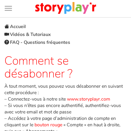
Connexion
Menu
Contenu
Recherche
Bibliothèque
Bas
de
page
Menu
➜
EN
Accueil
Vidéos & Tutoriaux
Je me connecte
FAQ - Questions fréquentes
Tester gratuitement
Comment se
désabonner ?
Bibliothèque
À tout moment, vous pouvez vous désabonner en suivant
Prix
cette procédure :
– Connectez-vous à notre site
www.storyplayr.com
Accueil
– Si vous n’êtes pas encore authentifié, authentifiez-vous
avec votre email et mot de passe
– Accédez à votre page d’administration de compte en
Contes d'ici et d'ailleurs
cliquant sur le
bouton rouge
« Compte » en haut à droite,