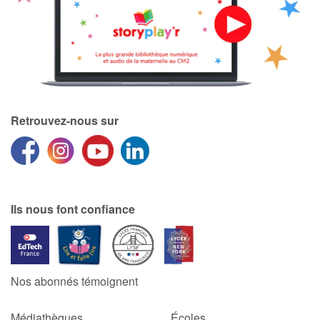
Catalogue anglais
Contraste +
Retrouvez-nous sur
Aide
Accueil
Famille
Ils nous font confiance
Écoles
Médiathèques
Nos abonnés témoignent
Vidéos & Tutoriaux
Médiathèques
Écoles