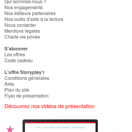
Art, espace, activité
Qui sommes-nous ?
Nos engagements
Nos éditeurs partenaires
Documentaires
Nos outils d'aide à la lecture
Nous contacter
En famille
Mentions légales
Charte vie privée
Quotidien et loisirs
S'abonner
Les offres
À l'école
Code cadeau
L'offre Storyplay'r
Fêtes et évènements
Conditions générales
Aide
Amour et amitié
Plan du site
Flyer de présentation
Sujets de société
Découvrez nos vidéos de présentation
Émotions et sentiments
Formats et illustrations