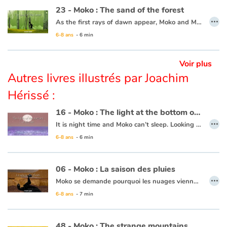
23 - Moko : The sand of the forest
…
As the first rays of dawn appear, Moko and Mei-Li head off to the forest to pick some plants that can’t be found anywhere else. Moko is following Mei-Li’s lead as she knows what to do. She picks a leaf and lets it float away, and Moko picks it up. All of a sudden, both his feet sink into the sand and he can’t get free. He calls out for help. Some fishermen come to his rescue and one of them throws him a line and they pull him to safety. Moko and Mei-Li head back towards the village thinking that the forest is jealous and possessive, since it clearly wanted to keep every leaf and every plant for itself.
6-8 ans
- 6 min
This book is available in French:
23 - Moko : Le sable de la forêt
Voir plus
Autres livres illustrés par Joachim
Hérissé :
16 - Moko : The light at the bottom of the sea
…
It is night time and Moko can’t sleep. Looking out to the horizon, he notices a shot of colour at the water’s surface. He wakes Mei-Li to ask her what he is seeing. Together they take a barge and set off. Under them, a rainbow of colours is dancing in the waves. Moko and Mei-Li think that the fish must be organizing a party and decide to dive in. Bit by bit the sun is rising and day is breaking. The two friends return to the village, overjoyed at the wonders of the ocean.
6-8 ans
- 6 min
This book is available in French:
16 - Moko : La lumière du fond des eaux
06 - Moko : La saison des pluies
…
Moko se demande pourquoi les nuages viennent tous pleurer au même moment sur son village. Qu’est-ce qui les rend si tristes ? Il questionne le vieux du village qui lui propose d’attendre la fin de la saison des pluies pour comprendre. Une fois les pluies terminées, Moko retourne voir le vieux. Ce dernier lui dit que la réponse est dans les champs et les plantations. Moko découvre en effet que la pluie a permis de faire pousser tant de choses, que le village ne manque de rien. Il pense alors que les nuages ne sont pas tristes lorsqu’il pleut, mais qu’ils offrent toute leur eau pour que la terre soit fertile.
6-8 ans
- 7 min
Ce livre est disponible en anglais :
06 - Moko : The rainy season
48 - Moko : The strange mountains