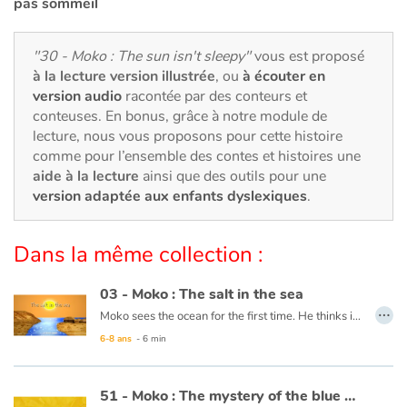
Art, espace, activité
pas sommeil
Documentaires
"30 - Moko : The sun isn't sleepy"
vous est proposé
à la lecture version illustrée
, ou
à écouter en
En famille
version audio
racontée par des conteurs et
conteuses. En bonus, grâce à notre module de
lecture, nous vous proposons pour cette histoire
Quotidien et loisirs
comme pour l’ensemble des contes et histoires une
aide à la lecture
ainsi que des outils pour une
À l'école
version adaptée aux enfants dyslexiques
.
Fêtes et évènements
Dans la même collection :
Amour et amitié
03 - Moko : The salt in the sea
…
Sujets de société
Moko sees the ocean for the first time. He thinks it is a huge river or lake, but when he tastes the water, he notices that it is salty. He wonders what sorcerer would have played such a trick. Back in his village, he asks an old wise man to cast a spell on the village’s river so that the drinking water never becomes salty. The wise man reassures him that this is not necessary, the water will never be salty and Moko is grateful that someone has already thought of protecting the village’s river.
6-8 ans
- 6 min
Émotions et sentiments
This book is available in French:
03 - Moko : Le sel de la mer
51 - Moko : The mystery of the blue holes
Formats et illustrations