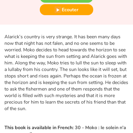
Fable, mythe, littérature et poésie
Ecouter
Princesses et princes, rois, reines et dragons
Ogres, monstres et sorcières
Alarick’s country is very strange. It has been many days
now that night has not falen, and no one seems to be
Héroïnes et héros
worried. Moko decides to head towards the horizon to see
what is keeping the sun from setting and Alarick goes with
Écologie, nature, saisons
him. Along the way, Moko tries to lull the sun to sleep with
a lullaby from his country. The sun looks like it will set, but
Les animaux
stops short and rises again. Perhaps the ocean is frozen at
the horizon and is keeping the sun from setting. He decides
to ask the fishermen and one of them responds that the
Voyage, épopée, enquête, aventure
world is filled with such mysteries and that it is more
precious for him to learn the secrets of his friend than that
Autour du monde
of the sun.
Apprentissage
This book is available in French:
30 - Moko : le solein n'a