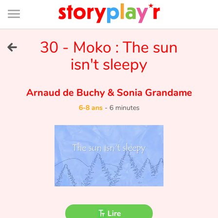
Connexion
Menu
Contenu
Recherche
Bibliothèque
Bas
de
page
Menu
➜
30 - Moko : The sun
EN
isn't sleepy
Je me connecte
Arnaud de Buchy
&
Sonia Grandame
Tester gratuitement
6-8 ans
-
6 minutes
Bibliothèque
Prix
Accueil
Contes d'ici et d'ailleurs
Lire