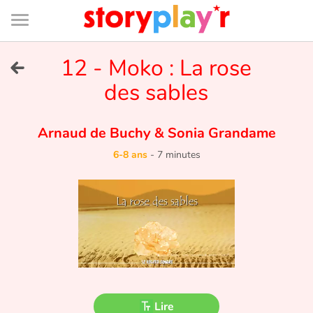
Connexion
Menu
Contenu
Recherche
Bibliothèque
Bas
de
page
Menu
➜
12 - Moko : La rose
EN
des sables
Je me connecte
Arnaud de Buchy
&
Sonia Grandame
Tester gratuitement
6-8 ans
-
7 minutes
Bibliothèque
Prix
Accueil
Contes d'ici et d'ailleurs
Lire