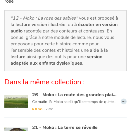
Art, espace, activité
rose
Documentaires
"12 - Moko : La rose des sables"
vous est proposé
à
la lecture version illustrée
, ou
à écouter en version
En famille
audio
racontée par des conteurs et conteuses. En
bonus, grâce à notre module de lecture, nous vous
proposons pour cette histoire comme pour
Quotidien et loisirs
l’ensemble des contes et histoires une
aide à la
lecture
ainsi que des outils pour une
version
À l'école
adaptée aux enfants dyslexiques
.
Fêtes et évènements
Dans la même collection :
Amour et amitié
26 - Moko : La route des grandes plaines
…
Sujets de société
Ce matin-là, Moko se dit qu’il est temps de quitter le pays de Meï-Li, il prépare sa pirogue. Un homme vient lui expliquer qu’il doit prendre la route des grandes plaines pour continuer son voyage. Moko rentre au village dire adieu à Meï-Li. Moko se met en chemin et un matin, il atteint cette fameuse route où l’horizon est infini. Le vent se lève et une bourrasque fait tomber Moko. En voyant sa pierre par terre, Moko pense à Meï-Li et se dit qu’il doit continuer pour ceux qu’il laisse. Il avance, serrant contre lui la pierre précieuse. Le cœur de Moko reprend espoir car il sait qu’un jour, son voyage prendra fin en le ramenant à ceux qu’ils aiment.
6-8 ans
- 7 min
Émotions et sentiments
Ce livre est disponible en anglais :
26 - Moko : The route of the great plains
21 - Moko : La terre se réveille
Formats et illustrations