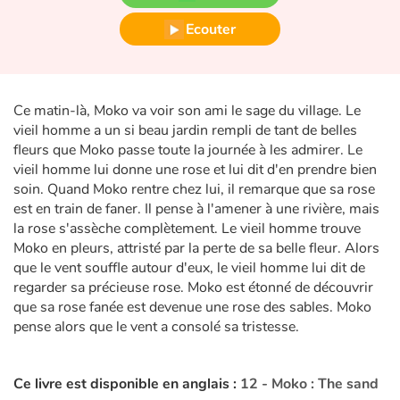
Fable, mythe, littérature et poésie
Ecouter
Princesses et princes, rois, reines et dragons
Ogres, monstres et sorcières
Ce matin-là, Moko va voir son ami le sage du village. Le
vieil homme a un si beau jardin rempli de tant de belles
Héroïnes et héros
fleurs que Moko passe toute la journée à les admirer. Le
vieil homme lui donne une rose et lui dit d'en prendre bien
Écologie, nature, saisons
soin. Quand Moko rentre chez lui, il remarque que sa rose
est en train de faner. Il pense à l'amener à une rivière, mais
Les animaux
la rose s'assèche complètement. Le vieil homme trouve
Moko en pleurs, attristé par la perte de sa belle fleur. Alors
que le vent souffle autour d'eux, le vieil homme lui dit de
Voyage, épopée, enquête, aventure
regarder sa précieuse rose. Moko est étonné de découvrir
que sa rose fanée est devenue une rose des sables. Moko
Autour du monde
pense alors que le vent a consolé sa tristesse.
Apprentissage
Ce livre est disponible en anglais :
12 - Moko : The sand