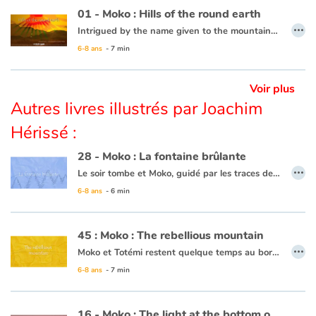
01 - Moko : Hills of the round earth
…
Intrigued by the name given to the mountains in the horizon, “the Hills of the round Earth”, Moko ventures off to see if the Earth is, in fact, round. An old wise man tells him that yes, if he were to walk in a straight line he could very well go all the way around the earth and come back to his starting point. Moko does as he is told and travels all the way around the Earth and returns back to his village, but since he didn’t have the feeling that he was walking around a sphere, he continues thinking that the Earth is flat.
6-8 ans
- 7 min
This book is available in French:
01 - Moko : Les monts de la terre ronde
Voir plus
Autres livres illustrés par Joachim
Hérissé :
28 - Moko : La fontaine brûlante
…
Le soir tombe et Moko, guidé par les traces de pas dans la neige, atteint un village qui semble inhabité... Mais il rencontre, à l’orée d’un bosquet, un jeune garçon du nom d’Alarick qui coupe du bois pour se chauffer. Celui-ci l’invite à venir chez lui. En chemin, un bruit étrange, comme le souffle d’un monstre, les fait sursauter. Moko veut aller voir, pensant que c’est à cause de cela que les habitants ne sortent pas. Alarick lui fait alors découvrir, derrière le village, un geyser et une mare d’eau chaude. Moko se dit qu’Alarick doit en savoir tant sur les secrets de cet étrange pays qu’il doit accepter de rester un temps… le bout du monde attendra encore un peu !
6-8 ans
- 6 min
Ce livre est disponible en anglais :
28 - Moko : The burning fountain
45 : Moko : The rebellious mountain
…
Moko et Totémi restent quelque temps au bord de ce lac. Un matin, un immense bruit agite le village. C’est alors qu’une coulée de boue géante descend du flanc de la montagne et menace d’engloutir le village. Moko s’avance vers la coulée de boue en implorant la montagne d’épargner le village. Il se souvient de Meï-Li qui savait parler à la montagne. Il sort de sa poche la pierre précieuse qu’elle lui avait offerte et s’apprête à l’offrir comme avait fait Meï-Li au bord du volcan. Mais Totémi l’en empêche et lui offre le collier qu’elle a au cou. La montagne épargne le village et la boue se déverse dans le lac. Moko promet d’offrir un jour à Totémi ce qu’il aura de plus cher...
6-8 ans
- 7 min
Ce livre est disponible en français :
45 - Moko : Les montagnes se rebelle
16 - Moko : The light at the bottom of the sea