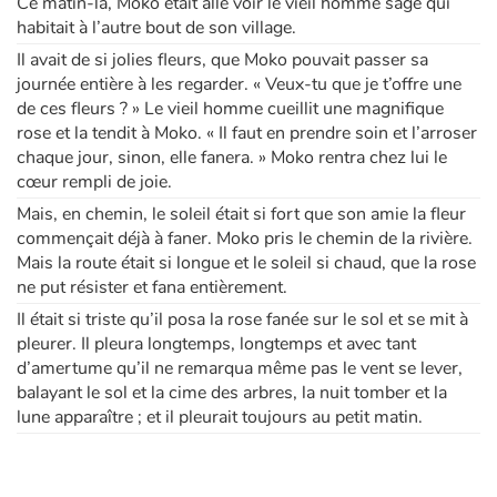
Ce matin-là, Moko était allé voir le vieil homme sage qui
habitait à l’autre bout de son village.
Il avait de si jolies fleurs, que Moko pouvait passer sa
journée entière à les regarder. « Veux-tu que je t’offre une
de ces fleurs ? » Le vieil homme cueillit une magnifique
rose et la tendit à Moko. « Il faut en prendre soin et l’arroser
chaque jour, sinon, elle fanera. » Moko rentra chez lui le
cœur rempli de joie.
Mais, en chemin, le soleil était si fort que son amie la fleur
commençait déjà à faner. Moko pris le chemin de la rivière.
Mais la route était si longue et le soleil si chaud, que la rose
ne put résister et fana entièrement.
Il était si triste qu’il posa la rose fanée sur le sol et se mit à
pleurer. Il pleura longtemps, longtemps et avec tant
d’amertume qu’il ne remarqua même pas le vent se lever,
balayant le sol et la cime des arbres, la nuit tomber et la
lune apparaître ; et il pleurait toujours au petit matin.