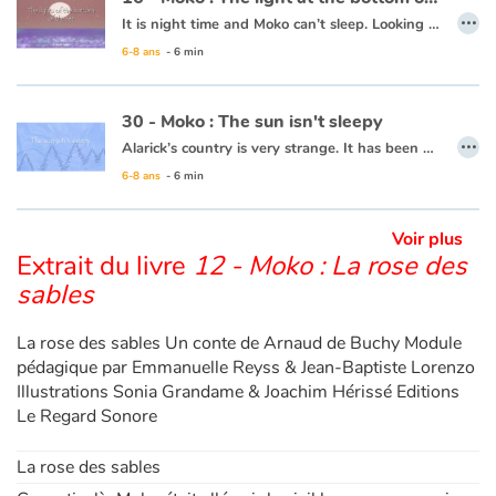
…
It is night time and Moko can’t sleep. Looking out to the horizon, he notices a shot of colour at the water’s surface. He wakes Mei-Li to ask her what he is seeing. Together they take a barge and set off. Under them, a rainbow of colours is dancing in the waves. Moko and Mei-Li think that the fish must be organizing a party and decide to dive in. Bit by bit the sun is rising and day is breaking. The two friends return to the village, overjoyed at the wonders of the ocean.
6-8 ans
- 6 min
This book is available in French:
16 - Moko : La lumière du fond des eaux
30 - Moko : The sun isn't sleepy
…
Alarick’s country is very strange. It has been many days now that night has not falen, and no one seems to be worried. Moko decides to head towards the horizon to see what is keeping the sun from setting and Alarick goes with him. Along the way, Moko tries to lull the sun to sleep with a lullaby from his country. The sun looks like it will set, but stops short and rises again. Perhaps the ocean is frozen at the horizon and is keeping the sun from setting. He decides to ask the fishermen and one of them responds that the world is filled with such mysteries and that it is more precious for him to learn the secrets of his friend than that of the sun.
6-8 ans
- 6 min
This book is available in French:
30 - Moko : le solein n'a pas sommeil
Voir plus
Extrait du livre
12 - Moko : La rose des
sables
La rose des sables Un conte de Arnaud de Buchy Module
pédagique par Emmanuelle Reyss & Jean-Baptiste Lorenzo
Illustrations Sonia Grandame & Joachim Hérissé Editions
Le Regard Sonore
La rose des sables