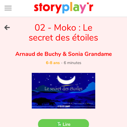
Connexion
Menu
Contenu
Recherche
Bibliothèque
Bas
de
page
Menu
➜
02 - Moko : Le
EN
secret des étoiles
Je me connecte
Arnaud de Buchy
&
Sonia Grandame
Tester gratuitement
6-8 ans
-
6 minutes
Bibliothèque
Prix
Accueil
Contes d'ici et d'ailleurs
Lire