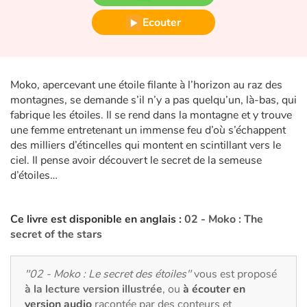
Fable, mythe, littérature et poésie
Ecouter
Princesses et princes, rois, reines et dragons
Ogres, monstres et sorcières
Moko, apercevant une étoile filante à l’horizon au raz des
montagnes, se demande s’il n’y a pas quelqu’un, là-bas, qui
Héroïnes et héros
fabrique les étoiles. Il se rend dans la montagne et y trouve
une femme entretenant un immense feu d’où s’échappent
Écologie, nature, saisons
des milliers d’étincelles qui montent en scintillant vers le
ciel. Il pense avoir découvert le secret de la semeuse
Les animaux
d’étoiles…
Voyage, épopée, enquête, aventure
Ce livre est disponible en anglais :
02 - Moko : The
secret of the stars
Autour du monde
"02 - Moko : Le secret des étoiles"
vous est proposé
Apprentissage
à la lecture version illustrée
, ou
à écouter en
version audio
racontée par des conteurs et