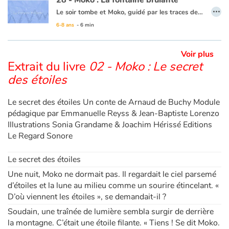
28 - Moko : La fontaine brûlante
…
Le soir tombe et Moko, guidé par les traces de pas dans la neige, atteint un village qui semble inhabité... Mais il rencontre, à l’orée d’un bosquet, un jeune garçon du nom d’Alarick qui coupe du bois pour se chauffer. Celui-ci l’invite à venir chez lui. En chemin, un bruit étrange, comme le souffle d’un monstre, les fait sursauter. Moko veut aller voir, pensant que c’est à cause de cela que les habitants ne sortent pas. Alarick lui fait alors découvrir, derrière le village, un geyser et une mare d’eau chaude. Moko se dit qu’Alarick doit en savoir tant sur les secrets de cet étrange pays qu’il doit accepter de rester un temps… le bout du monde attendra encore un peu !
6-8 ans
- 6 min
Ce livre est disponible en anglais :
28 - Moko : The burning fountain
Voir plus
Extrait du livre
02 - Moko : Le secret
des étoiles
Le secret des étoiles Un conte de Arnaud de Buchy Module
pédagique par Emmanuelle Reyss & Jean-Baptiste Lorenzo
Illustrations Sonia Grandame & Joachim Hérissé Editions
Le Regard Sonore
Le secret des étoiles
Une nuit, Moko ne dormait pas. Il regardait le ciel parsemé
d’étoiles et la lune au milieu comme un sourire étincelant. «
D’où viennent les étoiles », se demandait-il ?
Soudain, une traînée de lumière sembla surgir de derrière
la montagne. C’était une étoile filante. « Tiens ! Se dit Moko.