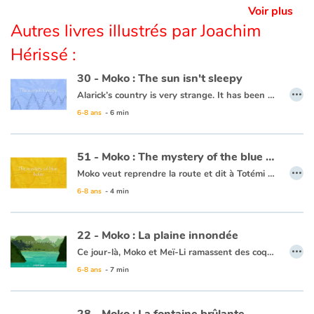
Voir plus
Autres livres illustrés par Joachim
Hérissé :
30 - Moko : The sun isn't sleepy
…
Alarick’s country is very strange. It has been many days now that night has not falen, and no one seems to be worried. Moko decides to head towards the horizon to see what is keeping the sun from setting and Alarick goes with him. Along the way, Moko tries to lull the sun to sleep with a lullaby from his country. The sun looks like it will set, but stops short and rises again. Perhaps the ocean is frozen at the horizon and is keeping the sun from setting. He decides to ask the fishermen and one of them responds that the world is filled with such mysteries and that it is more precious for him to learn the secrets of his friend than that of the sun.
6-8 ans
- 6 min
This book is available in French:
30 - Moko : le solein n'a pas sommeil
51 - Moko : The mystery of the blue holes
…
Moko veut reprendre la route et dit à Totémi qu’il devra enfin trouver le bout du monde. Mais un pêcheur leur dit qu’aucun voyageur ne peut trouver ce qu’il cherche sans passer les trous bleus. Il leur laisse une barque, dans laquelle Moko et Totémi montent. C’est alors que des choses étranges se passent. La mer tourbillonne et le ciel change de couleur. D’étonnantes lumières se dressent devant leur radeau puis s’évanouissent. Ils ont soudain l’impression de voler au-dessus de la mer puis se retrouvent sans savoir comment au bord de la plage… Moko se souvient de son premier voyage et pense que c’est le cœur de l’océan qui bat comme s’il retrouvait un ami.
6-8 ans
- 4 min
Ce livre est disponible en français :
51 - Moko : Le mystères des trous bleus
22 - Moko : La plaine innondée
…
Ce jour-là, Moko et Meï-Li ramassent des coquillages entre les rochers des plages de sable blanc pour décorer les maisons du village. Moko demande à Meï-Li s’ils ne peuvent pas aller sur d’autres plages pour trouver de beaux coquillages. Meï-Li apprécie l’idée et va demander à un pêcheur qui accepte de les emmener sur sa jonque. Au détour d’un village, Moko voit une grande plaine immense comme un lac. Il est persuadé que c’est la grande vague qui est venue déverser son eau sur les champs pour que le riz pousse. C’est alors que Meï-li ramasse un magnifique coquillage, Moko pense que c’est la mer qui offre un présent. Moko et Meï-Li sont heureux d’avoir vu tous ces beaux paysages et de revenir avec un superbe cadeau. Ils se disent que la mer connaît sans doute un chemin sous la terre, afin d’y envoyer parfois ses vagues pour abreuver les cultures, les rivières et les champs.
6-8 ans
- 7 min
Ce livre est disponible en anglais :
22 - Moko : The inundated plain