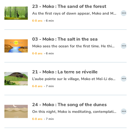
23 - Moko : The sand of the forest
…
As the first rays of dawn appear, Moko and Mei-Li head off to the forest to pick some plants that can’t be found anywhere else. Moko is following Mei-Li’s lead as she knows what to do. She picks a leaf and lets it float away, and Moko picks it up. All of a sudden, both his feet sink into the sand and he can’t get free. He calls out for help. Some fishermen come to his rescue and one of them throws him a line and they pull him to safety. Moko and Mei-Li head back towards the village thinking that the forest is jealous and possessive, since it clearly wanted to keep every leaf and every plant for itself.
Apprendre les langues
6-8 ans
- 6 min
Dyslexie, troubles de la lecture
This book is available in French:
23 - Moko : Le sable de la forêt
03 - Moko : The salt in the sea
Nos listes de lecture
…
Moko sees the ocean for the first time. He thinks it is a huge river or lake, but when he tastes the water, he notices that it is salty. He wonders what sorcerer would have played such a trick. Back in his village, he asks an old wise man to cast a spell on the village’s river so that the drinking water never becomes salty. The wise man reassures him that this is not necessary, the water will never be salty and Moko is grateful that someone has already thought of protecting the village’s river.
6-8 ans
- 6 min
Les plus lus
This book is available in French:
03 - Moko : Le sel de la mer
Coups de coeur
21 - Moko : La terre se réveille
…
L’aube pointe sur le village, Moko et Meï-Li dorment profondément. Tout d’un coup, un bruit les réveille. Ils décident d’aller voir ce qui se passe et se cachent derrière un rocher. Ils rencontrent un pêcheur qui n’est nullement inquiet et embarque. Meï-Li tremble de peur, Moko lui demande donc de chanter pour que la terre arrête de trembler. Elle chante et peu de temps après le calme revient. Moko et Meï-Li retournent donc au village, persuadés que la terre dort tellement que quelquefois elle se réveille pour entendre chanter ceux qui marchent sur son dos.
6-8 ans
- 7 min
Ce livre est disponible en anglais :
21 - Moko : The earth wakes up
24 - Moko : The song of the dunes
…
On this night, Moko is meditating, contemplating the horizon. Mei-Li comes to keep him company. All of a sudden, they hear a hollow and continuous sound coming from beyond the beach. Mei-Li is frightened but Moko is curious and wants to know what is making this sound. As they approach the hills, the sound gets louder and louder and Mei-Li is more and more frightened, so Moko decides to go around the dune on his own. As he does so, the sound changes and becomes more of a song. Moko returns and tells Mei-Li that it is the sand and the ground singing together. She decides to sing as well. Moko thinks to himself that the magical dune is urging him to go on with his travels and he knows that this is likely his last day in the village. With a heavy heart, Moko decides that at dawn he will need to pack his bags.
6-8 ans
- 7 min
This book is available in French:
24 - Moko : le chant des dunes