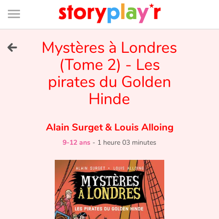
Connexion
Menu
Contenu
Recherche
Bibliothèque
Bas
de
page
Menu
➜
Mystères à Londres
EN
(Tome 2) - Les
Je me connecte
pirates du Golden
Tester gratuitement
Hinde
Bibliothèque
Alain Surget
&
Louis Alloing
9-12 ans
-
1 heure 03 minutes
Prix
Accueil
Contes d'ici et d'ailleurs