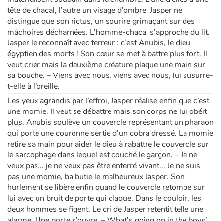
tête de chacal, l’autre un visage d’ombre. Jasper ne
distingue que son rictus, un sourire grimaçant sur des
mâchoires décharnées. L’homme-chacal s’approche du lit.
Jasper le reconnaît avec terreur : c’est Anubis, le dieu
égyptien des morts ! Son cœur se met à battre plus fort. Il
veut crier mais la deuxième créature plaque une main sur
sa bouche. – Viens avec nous, viens avec nous, lui susurre-
t-elle à l’oreille.
Les yeux agrandis par l’effroi, Jasper réalise enfin que c’est
une momie. Il veut se débattre mais son corps ne lui obéit
plus. Anubis soulève un couvercle représentant un pharaon
qui porte une couronne sertie d’un cobra dressé. La momie
retire sa main pour aider le dieu à rabattre le couvercle sur
le sarcophage dans lequel est couché le garçon. – Je ne
veux pas... je ne veux pas être enterré vivant... Je ne suis
pas une momie, balbutie le malheureux Jasper. Son
hurlement se libère enfin quand le couvercle retombe sur
lui avec un bruit de porte qui claque. Dans le couloir, les
deux hommes se figent. Le cri de Jasper retentit telle une
alarme. Une porte s’ouvre. – What’s going on in the boys’