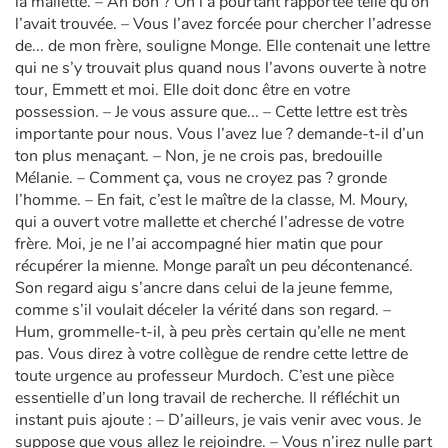
la mallette. – Ah bon ? On l’a pourtant rapportée telle qu’on
l’avait trouvée. – Vous l’avez forcée pour chercher l’adresse
de... de mon frère, souligne Monge. Elle contenait une lettre
qui ne s’y trouvait plus quand nous l’avons ouverte à notre
tour, Emmett et moi. Elle doit donc être en votre
possession. – Je vous assure que... – Cette lettre est très
importante pour nous. Vous l’avez lue ? demande-t-il d’un
ton plus menaçant. – Non, je ne crois pas, bredouille
Mélanie. – Comment ça, vous ne croyez pas ? gronde
l’homme. – En fait, c’est le maître de la classe, M. Moury,
qui a ouvert votre mallette et cherché l’adresse de votre
frère. Moi, je ne l’ai accompagné hier matin que pour
récupérer la mienne. Monge paraît un peu décontenancé.
Son regard aigu s’ancre dans celui de la jeune femme,
comme s’il voulait déceler la vérité dans son regard. –
Hum, grommelle-t-il, à peu près certain qu’elle ne ment
pas. Vous direz à votre collègue de rendre cette lettre de
toute urgence au professeur Murdoch. C’est une pièce
essentielle d’un long travail de recherche. Il réfléchit un
instant puis ajoute : – D’ailleurs, je vais venir avec vous. Je
suppose que vous allez le rejoindre. – Vous n’irez nulle part