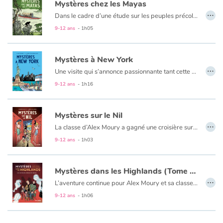
Mystères chez les Mayas
…
Dans le cadre d’une étude sur les peuples précolombiens, la classe d’Alex Moury se rend au Mexique en pays maya. Mais lors d’un déplacement en pirogue, une partie des élèves se perd dans la jungle. Fuyant devant une bande de trafiquants, les enfants se réfugient chez les Lacandons. Mais entre autres dangers, le jaguar rôde. Lors d’une sortie avec les enfants indiens, les CM2 ont l’impression que la jungle les prend en chasse. Ils s’enfuient et, pour échapper à leurs poursuivants, tant fauves que trafiquants, ils s’engouffrent dans une profonde caverne qui débouche sur une cité maya en parfait état. Et habitée ! Pour préserver leur secret, les Mayas laisseront-ils repartir les enfants ?
Blog
9-12 ans
- 1h05
Actualités
Mystères à New York
…
Une visite qui s’annonce passionnante tant cette grande métropole regorge de sites incontournables : Manhattan, La statue de la Liberté, le pont de Brooklyn, Harlem...
Par thématique
Mais à peine arrivés à l’aéroport de Newark, deux individus se mettent à suivre les élèves, s’intéressant plus particulièrement à Mélanie, l'accompagnatrice, qui disparaît mystérieusement.
9-12 ans
- 1h16
Y aurait-il un rapport avec une immigrante du siècle passé et dont la photographie, découverte au Musée de l'Immigration d'Ellis Island, révèle qu'elle est le sosie parfait de Mélanie ? Une 14e aventure à haut-risque signée Alain Surget, spécialiste des récits à grand suspense et auteur à succès chez Flammarion, Nathan, Rageot, Auzou, ABC MELODY et lauréat de nombreux prix littéraires.
Rencontres et témoignages
Mystères sur le Nil
…
Contes d'ici et d'ailleurs
La classe d’Alex Moury a gagné une croisière sur le Nil. Embarqués sur le Sobek qui tient plus du navire pirate que d’un palace flottant, les CM2 descendent le Nil, de Louxor à Assouan, tout en visitant des temples et des tombeaux. Mais le voyage n’est pas sans périls : outre le danger des crocodiles, des pirates suivent l’avancée du bateau et tentent même une attaque. Pour couronner le tout, deux touristes, qui ont rejoint les passagers, se sont fait agresser dans un temple, sous les yeux des élèves. Que recherchent les bandits ? Y aurait-il un secret sur le Sobek ?
9-12 ans
- 1h03
Autour de la lecture
Mystères dans les Highlands (Tome 2) - Les secrets du château de Glamis
Apprendre à lire
…
L’aventure continue pour Alex Moury et sa classe de CM1 !
Après un passage dans la belle cité écossaise d’Édimbourg, Amytis, Romain, Hugo et leurs amis arrivent au mystérieux château de Glamis.
9-12 ans
- 1h06
Livre audio
Entre les étranges gémissements qui s’échappent des murs et les apparitions de lugubres fantômes, les enfants vont connaître les plus belles frayeurs de leur vie…
Activités et ateliers