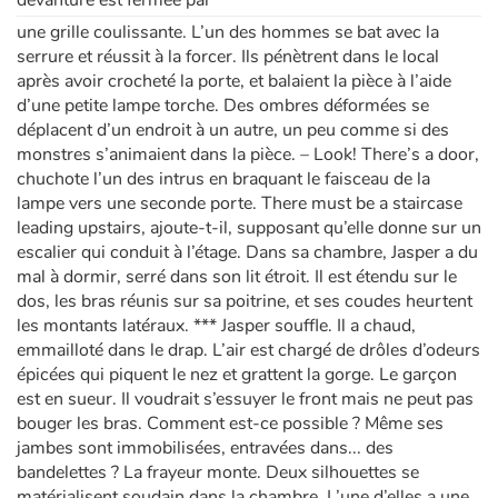
une grille coulissante. L’un des hommes se bat avec la
serrure et réussit à la forcer. Ils pénètrent dans le local
après avoir crocheté la porte, et balaient la pièce à l’aide
d’une petite lampe torche. Des ombres déformées se
déplacent d’un endroit à un autre, un peu comme si des
monstres s’animaient dans la pièce. – Look! There’s a door,
chuchote l’un des intrus en braquant le faisceau de la
lampe vers une seconde porte. There must be a staircase
leading upstairs, ajoute-t-il, supposant qu’elle donne sur un
escalier qui conduit à l’étage. Dans sa chambre, Jasper a du
mal à dormir, serré dans son lit étroit. Il est étendu sur le
dos, les bras réunis sur sa poitrine, et ses coudes heurtent
les montants latéraux. *** Jasper souffle. Il a chaud,
emmailloté dans le drap. L’air est chargé de drôles d’odeurs
épicées qui piquent le nez et grattent la gorge. Le garçon
est en sueur. Il voudrait s’essuyer le front mais ne peut pas
bouger les bras. Comment est-ce possible ? Même ses
jambes sont immobilisées, entravées dans... des
bandelettes ? La frayeur monte. Deux silhouettes se
matérialisent soudain dans la chambre. L’une d’elles a une