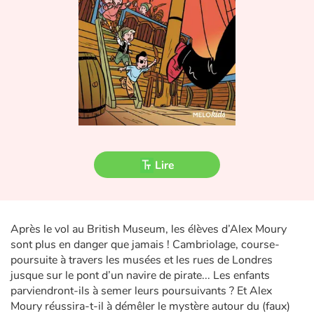
Fable, mythe, littérature et poésie
Princesses et princes, rois, reines et dragons
Ogres, monstres et sorcières
Héroïnes et héros
Écologie, nature, saisons
Lire
Les animaux
Voyage, épopée, enquête, aventure
Après le vol au British Museum, les élèves d’Alex Moury
sont plus en danger que jamais ! Cambriolage, course-
Autour du monde
poursuite à travers les musées et les rues de Londres
jusque sur le pont d’un navire de pirate... Les enfants
Apprentissage
parviendront-ils à semer leurs poursuivants ? Et Alex
Moury réussira-t-il à démêler le mystère autour du (faux)