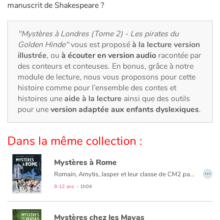
Art, espace, activité
manuscrit de Shakespeare ?
Documentaires
"Mystères à Londres (Tome 2) - Les pirates du
Golden Hinde"
vous est proposé
à la lecture version
En famille
illustrée
, ou
à écouter en version audio
racontée par
des conteurs et conteuses. En bonus, grâce à notre
Quotidien et loisirs
module de lecture, nous vous proposons pour cette
histoire comme pour l’ensemble des contes et
À l'école
histoires une
aide à la lecture
ainsi que des outils
pour une
version adaptée aux enfants dyslexiques
.
Fêtes et évènements
Dans la même collection :
Amour et amitié
Mystères à Rome
…
Sujets de société
Romain, Amytis, Jasper et leur classe de CM2 participent à un stage archéologique à Rome. Ils font la connaissance d’élèves italiens qui partagent leurs travaux, sous la direction d’un professeur un peu fou. Au cours de leurs fouilles, ils découvrent un tombeau étrusque qui, d’après les indications gravées sur le sarcophage, serait celui d’un dieu malfaisant. Mais n’est-il pas dangereux de réveiller un dieu capable de lancer des foudres sur la ville ? Et qu’est-il arrivé au professeur dont le corps est retrouvé dans le sarcophage de pierre ?
9-12 ans
- 1h04
Émotions et sentiments
Mystères chez les Mayas
Formats et illustrations