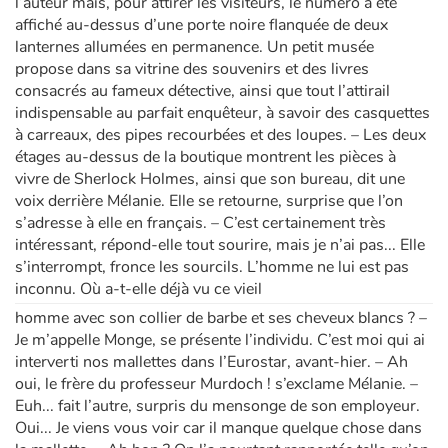
l’auteur mais, pour attirer les visiteurs, le numéro a été
affiché au-dessus d’une porte noire flanquée de deux
lanternes allumées en permanence. Un petit musée
propose dans sa vitrine des souvenirs et des livres
consacrés au fameux détective, ainsi que tout l’attirail
indispensable au parfait enquêteur, à savoir des casquettes
à carreaux, des pipes recourbées et des loupes. – Les deux
étages au-dessus de la boutique montrent les pièces à
vivre de Sherlock Holmes, ainsi que son bureau, dit une
voix derrière Mélanie. Elle se retourne, surprise que l’on
s’adresse à elle en français. – C’est certainement très
intéressant, répond-elle tout sourire, mais je n’ai pas... Elle
s’interrompt, fronce les sourcils. L’homme ne lui est pas
inconnu. Où a-t-elle déjà vu ce vieil
homme avec son collier de barbe et ses cheveux blancs ? –
Je m’appelle Monge, se présente l’individu. C’est moi qui ai
interverti nos mallettes dans l’Eurostar, avant-hier. – Ah
oui, le frère du professeur Murdoch ! s’exclame Mélanie. –
Euh... fait l’autre, surpris du mensonge de son employeur.
Oui... Je viens vous voir car il manque quelque chose dans