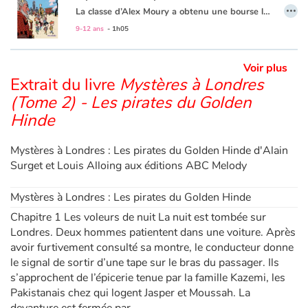
…
La classe d’Alex Moury a obtenu une bourse lui permettant de se rendre au Japon afin de découvrir son histoire, sa culture et ses traditions.
Au cours de la première nuit à l’hôtel, Jasper a la désagréable surprise de tomber nez à nez avec un dragon en armure de samouraï qui hante les lieux.
9-12 ans
- 1h05
Y a-t-il un rapport entre cette étrange apparition, une attaque de yakuzas, un mystérieux monsieur Izomu qui ne cesse de suivre les élèves et un singulier
voleur qui ne s’intéresse qu’à des bagages vides ?
Voir plus
Extrait du livre
Mystères à Londres
(Tome 2) - Les pirates du Golden
Hinde
Mystères à Londres : Les pirates du Golden Hinde d'Alain
Surget et Louis Alloing aux éditions ABC Melody
Mystères à Londres : Les pirates du Golden Hinde
Chapitre 1 Les voleurs de nuit La nuit est tombée sur
Londres. Deux hommes patientent dans une voiture. Après
avoir furtivement consulté sa montre, le conducteur donne
le signal de sortir d’une tape sur le bras du passager. Ils
s’approchent de l’épicerie tenue par la famille Kazemi, les
Pakistanais chez qui logent Jasper et Moussah. La
devanture est fermée par