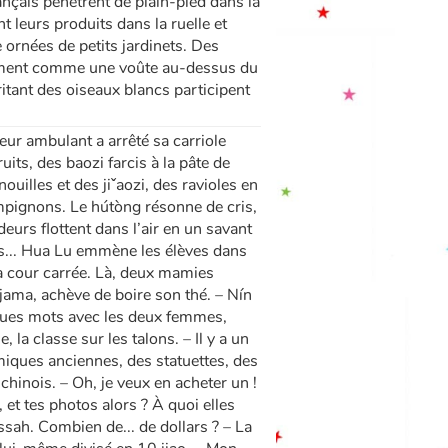
nçais pénètrent de plain-pied dans la
 leurs produits dans la ruelle et
 ornées de petits jardinets. Des
rment comme une voûte au-dessus du
itant des oiseaux blancs participent
eur ambulant a arrêté sa carriole
uits, des baozi farcis à la pâte de
uilles et des jiˇaozi, des ravioles en
mpignons. Le hútòng résonne de cris,
deurs flottent dans l’air en un savant
lés... Hua Lu emmène les élèves dans
 à cour carrée. Là, deux mamies
jama, achève de boire son thé. – Nín
elques mots avec les deux femmes,
la classe sur les talons. – Il y a un
miques anciennes, des statuettes, des
 chinois. – Oh, je veux en acheter un !
et tes photos alors ? À quoi elles
ssah. Combien de... de dollars ? – La