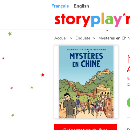
Connexion
Menu
Contenu
Recherche
Bibliothèque
Bas
Français
| English
de
page
Accueil
> Enquête
> Mystères en Chin
9