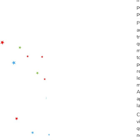
m
p
p
P
a
t
q
m
t
p
r
l
m
A
a
l
C
v
q
n