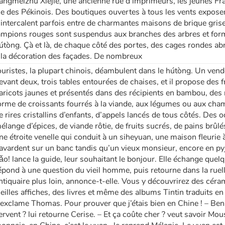
angmeizhu Xiejie, une ancienne rue d’imprimeurs, les jeunes Fra
ie des Pékinois. Des boutiques ouvertes à tous les vents exposent
’intercalent parfois entre de charmantes maisons de brique grise
ampions rouges sont suspendus aux branches des arbres et fo
útòng. Çà et là, de chaque côté des portes, des cages rondes abr
 la décoration des façades. De nombreux
ouristes, la plupart chinois, déambulent dans le hútòng. Un vend
evant deux, trois tables entourées de chaises, et il propose des fr
aricots jaunes et présentés dans des récipients en bambou, des no
orme de croissants fourrés à la viande, aux légumes ou aux cha
e rires cristallins d’enfants, d’appels lancés de tous côtés. Des o
élange d’épices, de viande rôtie, de fruits sucrés, de pains brû
ne étroite venelle qui conduit à un siheyuan, une maison fleurie
avardent sur un banc tandis qu’un vieux monsieur, encore en py
ǎo! lance la guide, leur souhaitant le bonjour. Elle échange qu
épond à une question du vieil homme, puis retourne dans la ruelle, 
ntiquaire plus loin, annonce-t-elle. Vous y découvrirez des céra
ieilles affiches, des livres et même des albums Tintin traduits en
’exclame Thomas. Pour prouver que j’étais bien en Chine ! – Ben, 
ervent ? lui retourne Cerise. – Et ça coûte cher ? veut savoir Mou