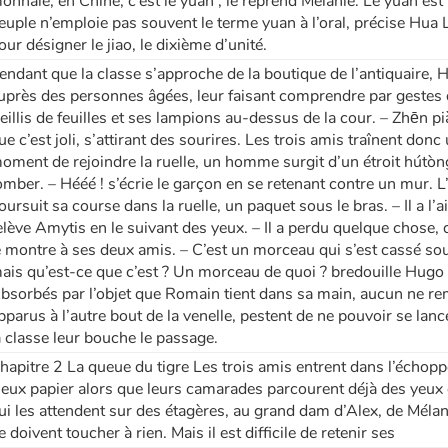
onnaie, en Chine, c’est le yuan , le reprend Mélanie. Le yuan es
euple n’emploie pas souvent le terme yuan à l’oral, précise Hua Lu
our désigner le jiao, le dixième d’unité.
endant que la classe s’approche de la boutique de l’antiquaire,
uprès des personnes âgées, leur faisant comprendre par gestes q
reillis de feuilles et ses lampions au-dessus de la cour. – Zhēn 
ue c’est joli, s’attirant des sourires. Les trois amis traînent don
oment de rejoindre la ruelle, un homme surgit d’un étroit hútòn
omber. – Hééé ! s’écrie le garçon en se retenant contre un mur. 
oursuit sa course dans la ruelle, un paquet sous le bras. – Il a l’
elève Amytis en le suivant des yeux. – Il a perdu quelque chose, 
e montre à ses deux amis. – C’est un morceau qui s’est cassé sous 
ais qu’est-ce que c’est ? Un morceau de quoi ? bredouille Hugo
bsorbés par l’objet que Romain tient dans sa main, aucun ne re
pparus à l’autre bout de la venelle, pestent de ne pouvoir se lan
a classe leur bouche le passage.
hapitre 2 La queue du tigre Les trois amis entrent dans l’échoppe
ieux papier alors que leurs camarades parcourent déjà des yeux e
ui les attendent sur des étagères, au grand dam d’Alex, de Mélanie
e doivent toucher à rien. Mais il est difficile de retenir ses