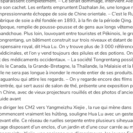
isparaissent complètement. – Ce serait dommage, intervient Alex 
e son cachet. Les enfants empruntent Dazhalan Jie, une longue
mpressionnante échoppe de soie de Chine orientale. – C’est le Rui
abrique de soie a été fondée en 1893, à la fin de la période Qing. 
’époque, remplie de pousse-pousse et de gens aux longs vêtemen
andchoue. Plus loin, louvoyant entre touristes et Pékinois, le g
ongrentang, un bâtiment construit sur trois niveaux et datant de t
ispensaire royal, dit Hua Lu. On y trouve plus de 3 000 référe
édicinales, et l’on y vend toujours des pilules et des potions. O
t des médicaments occidentaux. – La société Tongrentang possè
els le Canada, la Grande-Bretagne, la Thaïlande, la Malaisie et l
lle ne sera pas longue à inonder le monde entier de ses produits.
aguanlou qui attire les regards. – On y regarde encore des films d
’entrée, qui sert aussi de salon de thé, présente une exposition 
n Chine, avec de vieux projecteurs rouillés et des photos d’anci
uide avant
e diriger les CM2 vers Yangmeizhu Xiejie , la rue qui mène dans l
ommencent vraiment les hútòng, souligne Hua Lu avec un geste 
evant elle. Ce réseau de ruelles serpente entre plusieurs siheyua
tage disposant d’un enclos, d’un jardin et d’une cour carrée au 