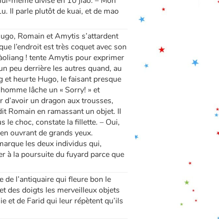
t lui-même divisé en 10 jiao. – Mon
. Il parle plutôt de kuai, et de mao
 Hugo, Romain et Amytis s’attardent
ue l’endroit est très coquet avec son
piàoliang ! tente Amytis pour exprimer
c un peu derrière les autres quand, au
g et heurte Hugo, le faisant presque
L’homme lâche un « Sorry! » et
air d’avoir un dragon aux trousses,
dit Romain en ramassant un objet. Il
le choc, constate la fillette. – Oui,
 en ouvrant de grands yeux.
marque les deux individus qui,
cer à la poursuite du fuyard parce que
 de l’antiquaire qui fleure bon le
t des doigts les merveilleux objets
 et de Farid qui leur répètent qu’ils