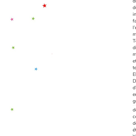
d
d
i
f
l
m
T
d
m
e
t
E
D
d
e
g
d
c
d
é