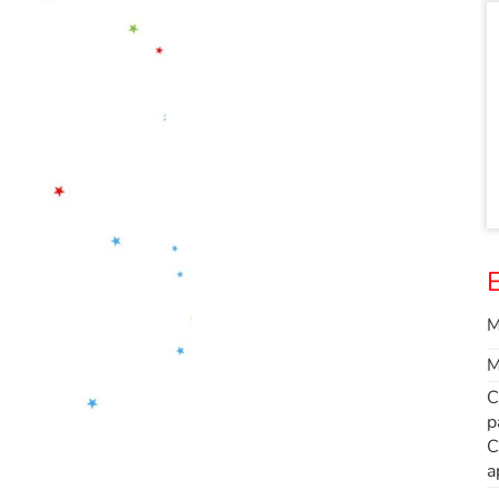
E
M
M
C
p
C
a