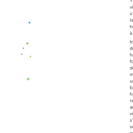
Y
v
s
l
h
à
t
d
h
f
d
m
u
b
h
r
a
v
s
s