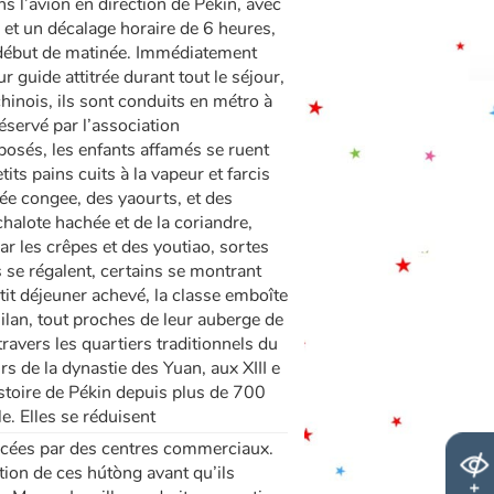
s l’avion en direction de Pékin, avec
 et un décalage horaire de 6 heures,
ut début de matinée. Immédiatement
 guide attitrée durant tout le séjour,
chinois, ils sont conduits en métro à
éservé par l’association
rposés, les enfants affamés se ruent
its pains cuits à la vapeur et farcis
lée congee, des yaourts, et des
chalote hachée et de la coriandre,
ar les crêpes et des youtiao, sortes
s se régalent, certains se montrant
it déjeuner achevé, la classe emboîte
hilan, tout proches de leur auberge de
ravers les quartiers traditionnels du
rs de la dynastie des Yuan, aux XIII e
histoire de Pékin depuis plus de 700
e. Elles se réduisent
acées par des centres commerciaux.
tion de ces hútòng avant qu’ils