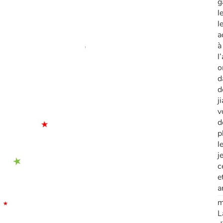
g
l
l
a
à
l
o
d
d
j
v
d
p
l
j
c
e
a
m
L