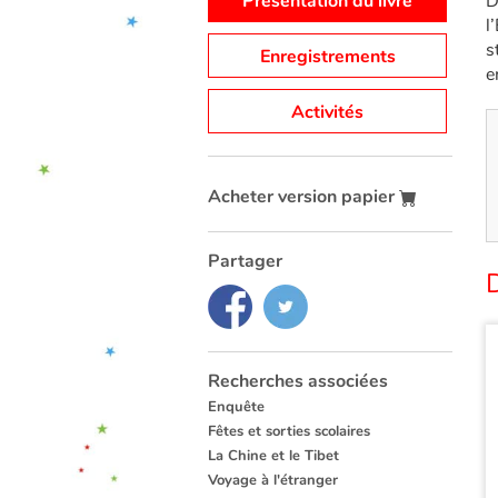
Présentation du livre
D
l
s
Enregistrements
e
Activités
Acheter version papier
Partager
D
Recherches associées
Enquête
Fêtes et sorties scolaires
La Chine et le Tibet
Voyage à l'étranger