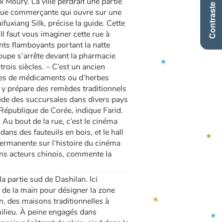
Contraste +
Moury. La ville perdrait une partie
 rue commerçante qui ouvre sur une
fuxiang Silk, précise la guide. Cette
Il faut vous imaginer cette rue à
ts flamboyants portant la natte
roupe s’arrête devant la pharmacie
rois siècles. – C’est un ancien
nces de médicaments ou d’herbes
n y prépare des remèdes traditionnels
de des succursales dans divers pays
a République de Corée, indique Farid.
 Au bout de la rue, c’est le cinéma
ans des fauteuils en bois, et le hall
permanente sur l’histoire du cinéma
ens acteurs chinois, commente la
a partie sud de Dashilan. Ici
de la main pour désigner la zone
n, des maisons traditionnelles à
milieu. À peine engagés dans