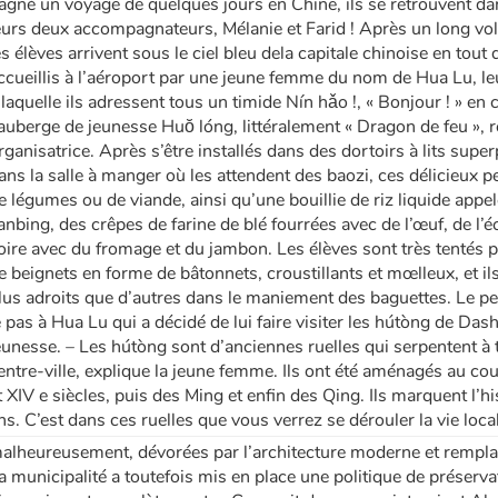
agné un voyage de quelques jours en Chine, ils se retrouvent dan
eurs deux accompagnateurs, Mélanie et Farid ! Après un long vol
es élèves arrivent sous le ciel bleu dela capitale chinoise en to
ccueillis à l’aéroport par une jeune femme du nom de Hua Lu, leur
 laquelle ils adressent tous un timide Nín hǎo !, « Bonjour ! » en 
’auberge de jeunesse Huŏ lóng, littéralement « Dragon de feu », r
rganisatrice. Après s’être installés dans des dortoirs à lits supe
ans la salle à manger où les attendent des baozi, ces délicieux pet
e légumes ou de viande, ainsi qu’une bouillie de riz liquide appe
ianbing, des crêpes de farine de blé fourrées avec de l’œuf, de l’é
oire avec du fromage et du jambon. Les élèves sont très tentés p
e beignets en forme de bâtonnets, croustillants et mœlleux, et il
lus adroits que d’autres dans le maniement des baguettes. Le pet
e pas à Hua Lu qui a décidé de lui faire visiter les hútòng de Das
eunesse. – Les hútòng sont d’anciennes ruelles qui serpentent à t
entre-ville, explique la jeune femme. Ils ont été aménagés au cou
t XIV e siècles, puis des Ming et enfin des Qing. Ils marquent l’
ns. C’est dans ces ruelles que vous verrez se dérouler la vie local
alheureusement, dévorées par l’architecture moderne et rempl
a municipalité a toutefois mis en place une politique de préserva