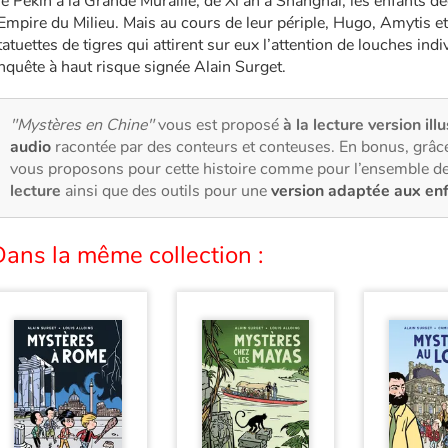
e Pékin à la Grande Muraille, de Xi’an à Shanghai, les enfants dé
’Empire du Milieu. Mais au cours de leur périple, Hugo, Amytis 
tatuettes de tigres qui attirent sur eux l’attention de louches indi
nquête à haut risque signée Alain Surget.
"Mystères en Chine"
vous est proposé
à la lecture version ill
audio
racontée par des conteurs et conteuses. En bonus, grâce
vous proposons pour cette histoire comme pour l’ensemble de
lecture
ainsi que des outils pour une
version adaptée aux en
ans la même collection :