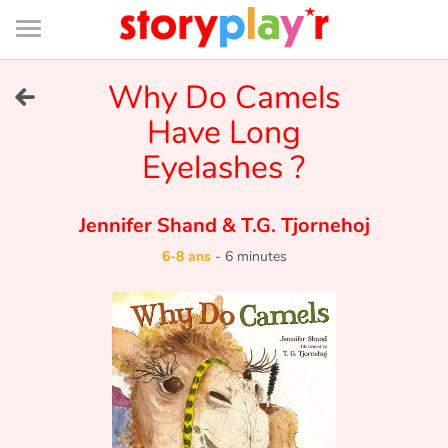
Connexion
Menu
Contenu
Recherche
Bibliothèque
Bas
de
page
Menu
➜
Why Do Camels
EN
Have Long
Je me connecte
Eyelashes ?
Tester gratuitement
Jennifer Shand
&
T.G. Tjornehoj
Bibliothèque
6-8 ans
-
6 minutes
Prix
Accueil
Contes d'ici et d'ailleurs