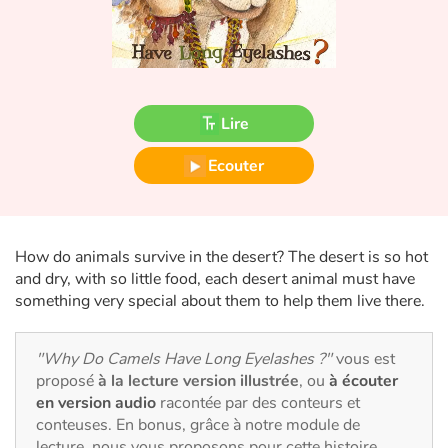
Fable, mythe, littérature et poésie
Princesses et princes, rois, reines et dragons
Ogres, monstres et sorcières
Lire
Héroïnes et héros
Ecouter
Écologie, nature, saisons
Les animaux
How do animals survive in the desert? The desert is so hot
and dry, with so little food, each desert animal must have
something very special about them to help them live there.
Voyage, épopée, enquête, aventure
Autour du monde
"Why Do Camels Have Long Eyelashes ?"
vous est
proposé
à la lecture version illustrée
, ou
à écouter
Apprentissage
en version audio
racontée par des conteurs et
conteuses. En bonus, grâce à notre module de
lecture, nous vous proposons pour cette histoire