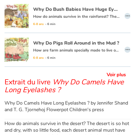
Why Do Bush Babies Have Huge Eyes ?
…
Apprendre les langues
How do animals survive in the rainforest? The rainforest is very humid and it rains an extraordinary amount. There are many animals that live there, so there is competition for food. Each animal must have something special about them to live there.
6-8 ans
- 6 min
Dyslexie, troubles de la lecture
Why Do Pigs Roll Around in the Mud ?
Nos listes de lecture
…
How are farm animals specially made to live on a farm? They have the farmer to help take care of them, but they are on their own most of the time. Each animal must have something special about them to live there. Why do PIGS roll around in the MUD? Is it because they just like being DIRTY?
Les plus lus
6-8 ans
- 6 min
Coups de coeur
Voir plus
Extrait du livre
Why Do Camels Have
Long Eyelashes ?
Why Do Camels Have Long Eyelashes ? by Jennifer Shand
and T. G. Tjornehoj Flowerpot Children's press
How do animals survive in the desert? The desert is so hot
and dry, with so little food, each desert animal must have