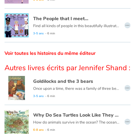
Catalogue anglais
The People that I meet...
…
Find all kinds of people in this beautifully illustrated First Words book by artist Lisa M Gardiner, perfect for your youngest reader discovering the joy of books.
3-5 ans
- 6 min
Contraste +
Voir toutes les histoires du même éditeur
Aide
Autres livres écrits par Jennifer Shand :
Accueil
Goldilocks and the 3 bears
Famille
…
Once upon a time, there was a family of three bears living deep in the forest. There was a father bear, a mother bear, and a baby bear. One morning, the bears made porridge and then went for a walk while it cooled. That same morning, a girl named Goldilocks was walking further into the forest than she ever had before.
This book is also available in French:
Boucles d'or et les trois ours
3-5 ans
- 6 min
Écoles
Médiathèques
Why Do Sea Turtles Look Like They Are Crying ?
…
How do animals survive in the ocean? The ocean is very large and has many predators. Each animal must have something special about them to live there.
Vidéos & Tutoriaux
6-8 ans
- 6 min