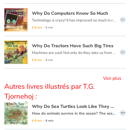
Why Do Computers Know So Much
Blog
…
Technology is crazy! It has improved so much in recent times, and changes every day! It has altered how we do almost everything in our lives, so it is important to learn more about technology to better understand how it works!
6-8 ans
- 6 min
Actualités
Par thématique
Why Do Tractors Have Such Big Tires
…
Machines are cool! Not only do they take us from place to place, but they also perform tasks we could never do on our own and make our lives much easier!
Rencontres et témoignages
6-8 ans
- 6 min
Contes d'ici et d'ailleurs
Voir plus
Autres livres illustrés par T.G.
Autour de la lecture
Tjornehoj :
Apprendre à lire
Why Do Sea Turtles Look Like They Are Crying ?
…
How do animals survive in the ocean? The ocean is very large and has many predators. Each animal must have something special about them to live there.
Livre audio
6-8 ans
- 6 min
Activités et ateliers