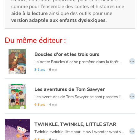
Art, espace, activité
comme pour l’ensemble des contes et histoires une
aide à la lecture
ainsi que des outils pour une
Documentaires
version adaptée aux enfants dyslexiques
.
En famille
Du même éditeur :
Quotidien et loisirs
Boucles d'or et les trois ours
…
À l'école
La petite Boucles d’or se promène dans la forêt quand elle aperçoit une maison et, pleine de curiosité, décide d’y entrer… Mais à qui appartient-elle ? Boucles d’or va alors goûter tour à tour les trois soupes sur la table car l’une est trop chaude, l’autre est trop froide, et la dernière est juste à point !
Ce livre est aussi disponible en anglais :
Goldilocks et the three bears
3-5 ans
- 6 min
Fêtes et évènements
Les aventures de Tom Sawyer
Amour et amitié
…
Les aventures de Tom Sawyer se sont passées il y a bien longtemps en Amérique à l'époque de la conquête de l'ouest, des cowboys et des Indiens. C'est l'histoire d'un garçon un peu sauvage, comme l'était son pays à cette époque.
Ce livre est aussi disponible en anglais :
The Adventures of Tom Sawyer
6-8 ans
- 4 min
Sujets de société
Émotions et sentiments
TWINKLE, TWINKLE, LITTLE STAR
…
Twinkle, twinkle, little star, How I wonder what you are.
Formats et illustrations
6-8 ans
- 6 min