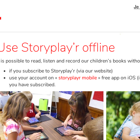
Je
Use Storyplay’r offline
t is possible to read, listen and record our children’s books with
if you subscribe to Storyplay’r (via our website)
use your account on «
storyplayr mobile
» free app on iOS (
you have subscribed.