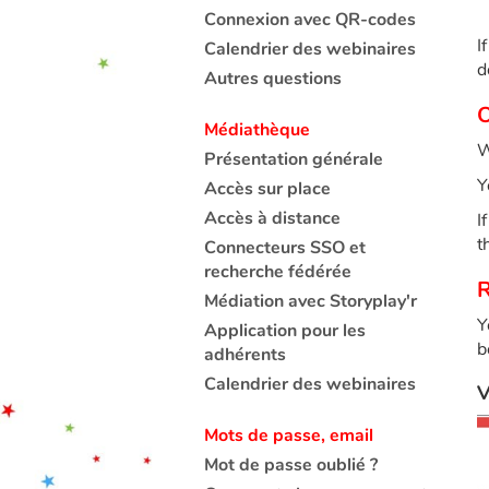
Connexion avec QR-codes
I
Calendrier des webinaires
d
Autres questions
O
Médiathèque
W
Présentation générale
Y
Accès sur place
Accès à distance
I
t
Connecteurs SSO et
recherche fédérée
R
Médiation avec Storyplay'r
Y
Application pour les
b
adhérents
Calendrier des webinaires
V
Mots de passe, email
Mot de passe oublié ?