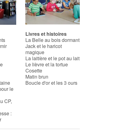
Livres et histoires
nts
La Belle au bois dormant
rmir
Jack et le haricot
magique
La laitière et le pot au lait
se
Le lièvre et la tortue
Cosette
Matin brun
taine
Boucle d'or et les 3 ours
pour le
au CP,
esse :
r