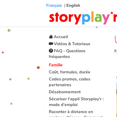
Connexion
Menu
Contenu
Recherche
Bibliothèque
Bas
Français
| English
de
page
Accueil
Vidéos & Tutoriaux
FAQ - Questions
I
fréquentes
Famille
Coût, formules, durée
Codes promos, codes
partenaires
Désabonnement
Sécuriser l'appli Storyplay'r :
mode d'emploi
Raconter à distance en