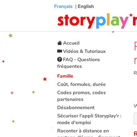
Connexion
Menu
Contenu
Recherche
Bibliothèque
Bas
Français
| English
de
page
Accueil
Vidéos & Tutoriaux
FAQ - Questions
fréquentes
R
Famille
Coût, formules, durée
Codes promos, codes
partenaires
W
Désabonnement
Sécuriser l'appli Storyplay'r :
mode d'emploi
Raconter à distance en
R