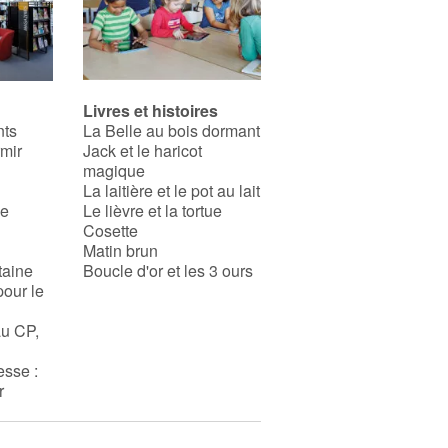
Livres et histoires
nts
La Belle au bois dormant
rmir
Jack et le haricot
magique
La laitière et le pot au lait
se
Le lièvre et la tortue
Cosette
Matin brun
taine
Boucle d'or et les 3 ours
pour le
au CP,
esse :
r