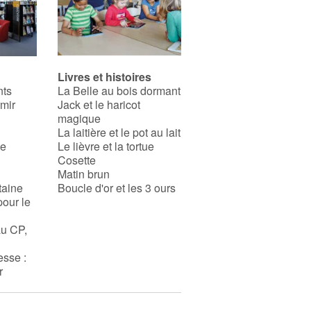
Livres et histoires
nts
La Belle au bois dormant
rmir
Jack et le haricot
magique
La laitière et le pot au lait
se
Le lièvre et la tortue
Cosette
Matin brun
taine
Boucle d'or et les 3 ours
pour le
au CP,
esse :
r