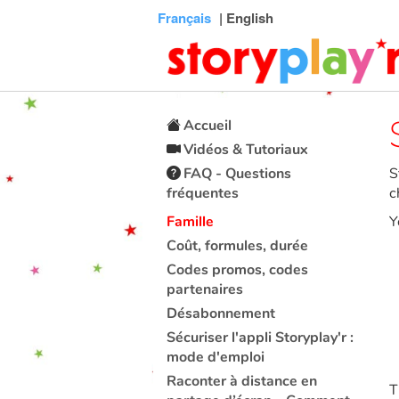
Connexion
Menu
Contenu
Recherche
Bibliothèque
Bas
Français
| English
de
page
Accueil
Vidéos & Tutoriaux
FAQ - Questions
S
fréquentes
c
Famille
Y
Coût, formules, durée
Codes promos, codes
partenaires
Désabonnement
Sécuriser l'appli Storyplay'r :
mode d'emploi
Raconter à distance en
T