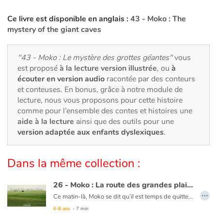
Art, espace, activité
Ce livre est disponible en anglais :
43 - Moko : The
Documentaires
mystery of the giant caves
En famille
"43 - Moko : Le mystère des grottes géantes"
vous
est proposé
à la lecture version illustrée
, ou
à
Quotidien et loisirs
écouter en version audio
racontée par des conteurs
et conteuses. En bonus, grâce à notre module de
À l'école
lecture, nous vous proposons pour cette histoire
comme pour l’ensemble des contes et histoires une
Fêtes et évènements
aide à la lecture
ainsi que des outils pour une
version adaptée aux enfants dyslexiques
.
Amour et amitié
Dans la même collection :
Sujets de société
26 - Moko : La route des grandes plaines
Émotions et sentiments
…
Ce matin-là, Moko se dit qu’il est temps de quitter le pays de Meï-Li, il prépare sa pirogue. Un homme vient lui expliquer qu’il doit prendre la route des grandes plaines pour continuer son voyage. Moko rentre au village dire adieu à Meï-Li. Moko se met en chemin et un matin, il atteint cette fameuse route où l’horizon est infini. Le vent se lève et une bourrasque fait tomber Moko. En voyant sa pierre par terre, Moko pense à Meï-Li et se dit qu’il doit continuer pour ceux qu’il laisse. Il avance, serrant contre lui la pierre précieuse. Le cœur de Moko reprend espoir car il sait qu’un jour, son voyage prendra fin en le ramenant à ceux qu’ils aiment.
6-8 ans
- 7 min
Formats et illustrations