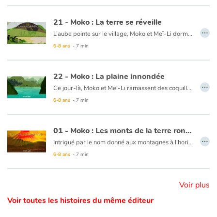
Ce livre est disponible en anglais :
26 - Moko : The route of the great plains
Catalogue anglais
21 - Moko : La terre se réveille
…
L’aube pointe sur le village, Moko et Meï-Li dorment profondément. Tout d’un coup, un bruit les réveille. Ils décident d’aller voir ce qui se passe et se cachent derrière un rocher. Ils rencontrent un pêcheur qui n’est nullement inquiet et embarque. Meï-Li tremble de peur, Moko lui demande donc de chanter pour que la terre arrête de trembler. Elle chante et peu de temps après le calme revient. Moko et Meï-Li retournent donc au village, persuadés que la terre dort tellement que quelquefois elle se réveille pour entendre chanter ceux qui marchent sur son dos.
6-8 ans
- 7 min
Ce livre est disponible en anglais :
21 - Moko : The earth wakes up
Contraste +
22 - Moko : La plaine innondée
…
Ce jour-là, Moko et Meï-Li ramassent des coquillages entre les rochers des plages de sable blanc pour décorer les maisons du village. Moko demande à Meï-Li s’ils ne peuvent pas aller sur d’autres plages pour trouver de beaux coquillages. Meï-Li apprécie l’idée et va demander à un pêcheur qui accepte de les emmener sur sa jonque. Au détour d’un village, Moko voit une grande plaine immense comme un lac. Il est persuadé que c’est la grande vague qui est venue déverser son eau sur les champs pour que le riz pousse. C’est alors que Meï-li ramasse un magnifique coquillage, Moko pense que c’est la mer qui offre un présent. Moko et Meï-Li sont heureux d’avoir vu tous ces beaux paysages et de revenir avec un superbe cadeau. Ils se disent que la mer connaît sans doute un chemin sous la terre, afin d’y envoyer parfois ses vagues pour abreuver les cultures, les rivières et les champs.
Aide
6-8 ans
- 7 min
Accueil
Ce livre est disponible en anglais :
22 - Moko : The inundated plain
01 - Moko : Les monts de la terre ronde
Famille
…
Intrigué par le nom donné aux montagnes à l’horizon, « les monts de la Terre ronde », Moko se met en marche pour savoir si la Terre est bien ronde. Un vieux lui dit qu’en effet, en marchant droit devant lui, il pourrait bien faire le tour de la Terre et revenir à son point de départ. Moko suit ses conseils… et fait le tour de la Terre en revenant à son village sans avoir rebroussé chemin. Mais n’ayant pas eu la sensation de tourner autour d’une boule, il continue de penser que la Terre est plate.
6-8 ans
- 7 min
Écoles
Ce livre est disponible en anglais :
01 - Moko : Hills of the round earth
Médiathèques
Voir plus
Voir toutes les histoires du même éditeur
Vidéos & Tutoriaux