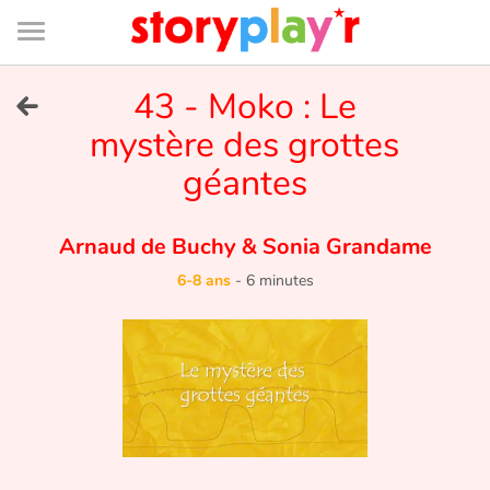
Connexion
Menu
Contenu
Recherche
Bibliothèque
Bas
de
page
Menu
➜
43 - Moko : Le
EN
mystère des grottes
Je me connecte
géantes
Tester gratuitement
Arnaud de Buchy
&
Sonia Grandame
Bibliothèque
6-8 ans
-
6 minutes
Prix
Accueil
Contes d'ici et d'ailleurs