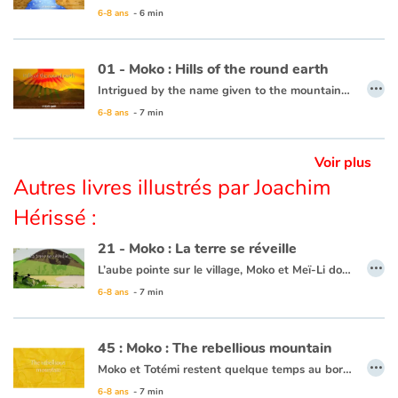
6-8 ans
- 6 min
This book is available in French:
03 - Moko : Le sel de la mer
01 - Moko : Hills of the round earth
…
Intrigued by the name given to the mountains in the horizon, “the Hills of the round Earth”, Moko ventures off to see if the Earth is, in fact, round. An old wise man tells him that yes, if he were to walk in a straight line he could very well go all the way around the earth and come back to his starting point. Moko does as he is told and travels all the way around the Earth and returns back to his village, but since he didn’t have the feeling that he was walking around a sphere, he continues thinking that the Earth is flat.
6-8 ans
- 7 min
This book is available in French:
01 - Moko : Les monts de la terre ronde
Voir plus
Autres livres illustrés par Joachim
Hérissé :
21 - Moko : La terre se réveille
…
L’aube pointe sur le village, Moko et Meï-Li dorment profondément. Tout d’un coup, un bruit les réveille. Ils décident d’aller voir ce qui se passe et se cachent derrière un rocher. Ils rencontrent un pêcheur qui n’est nullement inquiet et embarque. Meï-Li tremble de peur, Moko lui demande donc de chanter pour que la terre arrête de trembler. Elle chante et peu de temps après le calme revient. Moko et Meï-Li retournent donc au village, persuadés que la terre dort tellement que quelquefois elle se réveille pour entendre chanter ceux qui marchent sur son dos.
6-8 ans
- 7 min
Ce livre est disponible en anglais :
21 - Moko : The earth wakes up
45 : Moko : The rebellious mountain
…
Moko et Totémi restent quelque temps au bord de ce lac. Un matin, un immense bruit agite le village. C’est alors qu’une coulée de boue géante descend du flanc de la montagne et menace d’engloutir le village. Moko s’avance vers la coulée de boue en implorant la montagne d’épargner le village. Il se souvient de Meï-Li qui savait parler à la montagne. Il sort de sa poche la pierre précieuse qu’elle lui avait offerte et s’apprête à l’offrir comme avait fait Meï-Li au bord du volcan. Mais Totémi l’en empêche et lui offre le collier qu’elle a au cou. La montagne épargne le village et la boue se déverse dans le lac. Moko promet d’offrir un jour à Totémi ce qu’il aura de plus cher...
6-8 ans
- 7 min