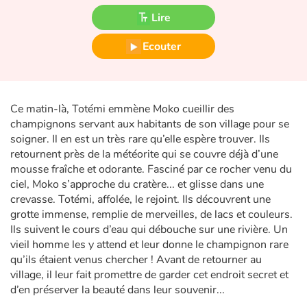
Fable, mythe, littérature et poésie
Lire
Princesses et princes, rois, reines et dragons
Ecouter
Ogres, monstres et sorcières
Héroïnes et héros
Ce matin-là, Totémi emmène Moko cueillir des
champignons servant aux habitants de son village pour se
soigner. Il en est un très rare qu’elle espère trouver. Ils
Écologie, nature, saisons
retournent près de la météorite qui se couvre déjà d’une
mousse fraîche et odorante. Fasciné par ce rocher venu du
Les animaux
ciel, Moko s’approche du cratère... et glisse dans une
crevasse. Totémi, affolée, le rejoint. Ils découvrent une
Voyage, épopée, enquête, aventure
grotte immense, remplie de merveilles, de lacs et couleurs.
Ils suivent le cours d’eau qui débouche sur une rivière. Un
Autour du monde
vieil homme les y attend et leur donne le champignon rare
qu’ils étaient venus chercher ! Avant de retourner au
village, il leur fait promettre de garder cet endroit secret et
Apprentissage
d’en préserver la beauté dans leur souvenir...